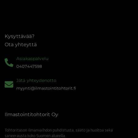
Kysyttävää?
Ota yhteyttä
Asiakaspalvelu
0407447598
Jätä yhteydenotto
myynti@ilmastointitohtorit.fi
Ilmastointitohtorit Oy
Tohtoritason ilmanvaihdon puhdistusta, säätö ja huoltoa sekä
saneerausta koko Suomen alueella.