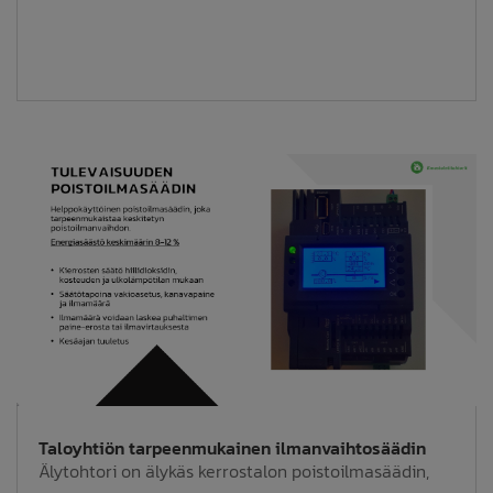
Taloyhtiön tarpeenmukainen ilmanvaihtosäädin
Älytohtori on älykäs kerrostalon poistoilmasäädin,