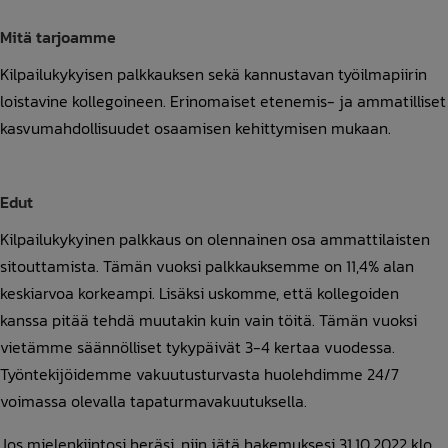
Mitä tarjoamme
Kilpailukykyisen palkkauksen sekä kannustavan työilmapiirin
loistavine kollegoineen. Erinomaiset etenemis- ja ammatilliset
kasvumahdollisuudet osaamisen kehittymisen mukaan.
Edut
Kilpailukykyinen palkkaus on olennainen osa ammattilaisten
sitouttamista. Tämän vuoksi palkkauksemme on 11,4% alan
keskiarvoa korkeampi. Lisäksi uskomme, että kollegoiden
kanssa pitää tehdä muutakin kuin vain töitä. Tämän vuoksi
vietämme säännölliset tykypäivät 3-4 kertaa vuodessa.
Työntekijöidemme vakuutusturvasta huolehdimme 24/7
voimassa olevalla tapaturmavakuutuksella.
Jos mielenkiintosi heräsi, niin jätä hakemuksesi 31.10.2022 klo