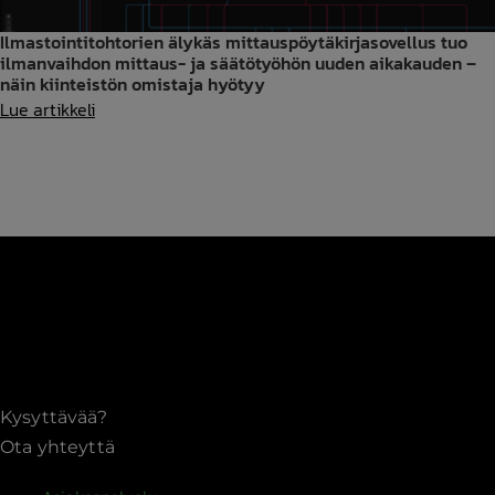
Ilmastointitohtorien älykäs mittauspöytäkirjasovellus tuo
ilmanvaihdon mittaus- ja säätötyöhön uuden aikakauden –
näin kiinteistön omistaja hyötyy
Ilmastointitohtorien
Lue artikkeli
älykäs
mittauspöytäkirjasovellus
tuo
ilmanvaihdon
mittaus-
ja
säätötyöhön
uuden
aikakauden
–
Kysyttävää?
näin
Ota yhteyttä
kiinteistön
omistaja