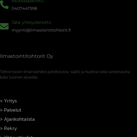
Asiakaspalvelu
hyötyy
0407447598
Jätä yhteydenotto
myynti@ilmastointitohtorit.fi
Ilmastointitohtorit Oy
Tohtoritason ilmanvaihdon puhdistusta, säätö ja huoltoa sekä saneerausta
koko Suomen alueella.
Yritys
Palvelut
Ajankohtaista
Rekry