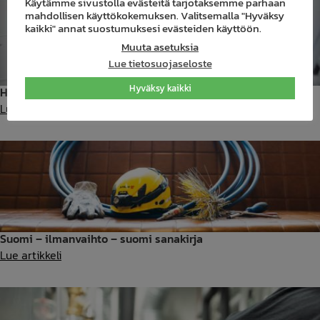
Käytämme sivustolla evästeitä tarjotaksemme parhaan
mahdollisen käyttökokemuksen. Valitsemalla "Hyväksy
kaikki" annat suostumuksesi evästeiden käyttöön.
Muuta asetuksia
Lue tietosuojaseloste
Hyväksy kaikki
Huolto-ohjeet omakotitalojen ilmanvaihtokoneille
Huolto-
Lue artikkeli
ohjeet
omakotitalojen
ilmanvaihtokoneille
Suomi – ilmanvaihto – suomi sanakirja
Suomi
Lue artikkeli
–
ilmanvaihto
–