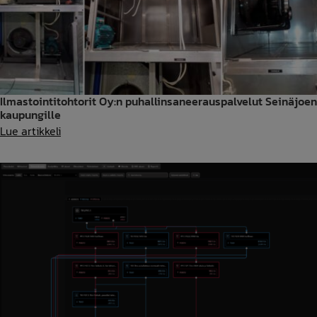
Ilmastointitohtorit Oy:n puhallinsaneerauspalvelut Seinäjoen
kaupungille
Ilmastointitohtorit
Lue artikkeli
Oy:n
puhallinsaneerauspalvelut
Seinäjoen
kaupungille