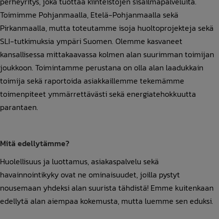
perheyritys, joka tuottaa kiinteistöjen sisäilmapalveluita.
Toimimme Pohjanmaalla, Etelä-Pohjanmaalla sekä
Pirkanmaalla, mutta toteutamme isoja huoltoprojekteja sekä
SLI-tutkimuksia ympäri Suomen. Olemme kasvaneet
kansallisessa mittakaavassa kolmen alan suurimman toimijan
joukkoon. Toimintamme perustana on olla alan laadukkain
toimija sekä raportoida asiakkaillemme tekemämme
toimenpiteet ymmärrettävästi sekä energiatehokkuutta
parantaen.
Mitä edellytämme?
Huolellisuus ja luottamus, asiakaspalvelu sekä
havainnointikyky ovat ne ominaisuudet, joilla pystyt
nousemaan yhdeksi alan suurista tähdistä! Emme kuitenkaan
edellytä alan aiempaa kokemusta, mutta luemme sen eduksi.