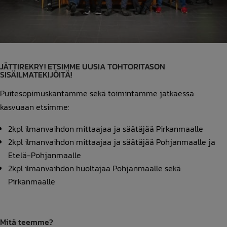
JÄTTIREKRY! ETSIMME UUSIA TOHTORITASON
SISÄILMATEKIJÖITÄ!
Puitesopimuskantamme sekä toimintamme jatkaessa
kasvuaan etsimme:
2kpl ilmanvaihdon mittaajaa ja säätäjää Pirkanmaalle
2kpl ilmanvaihdon mittaajaa ja säätäjää Pohjanmaalle ja
Etelä-Pohjanmaalle
2kpl ilmanvaihdon huoltajaa Pohjanmaalle sekä
Pirkanmaalle
Mitä teemme?