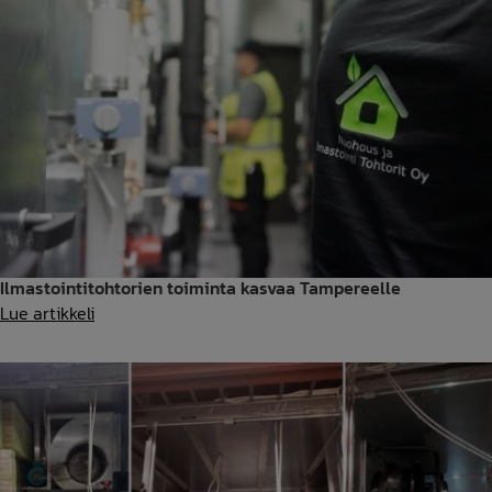
suomi
sanakirja
Ilmastointitohtorien toiminta kasvaa Tampereelle
Ilmastointitohtorien
Lue artikkeli
toiminta
kasvaa
Tampereelle