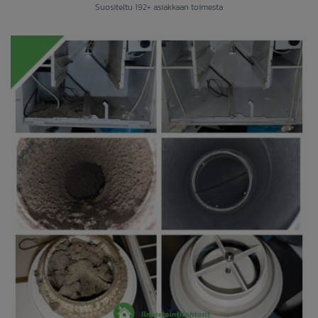
Suositeltu
192
+
asiakkaan toimesta