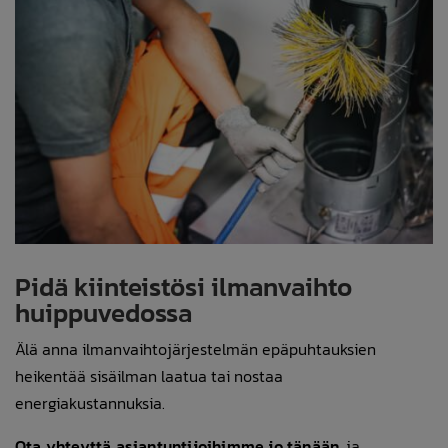
Pidä kiinteistösi ilmanvaihto
huippuvedossa
Älä anna ilmanvaihtojärjestelmän epäpuhtauksien
heikentää sisäilman laatua tai nostaa
energiakustannuksia.
Ota yhteyttä asiantuntijoihimme jo tänään
, ja