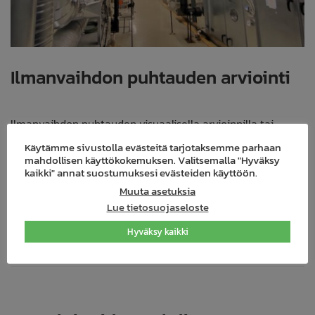
Ilmanvaihdon puhtauden arviointi
Ilmanvaihdon puhtauden visuaalisella arvioinnilla tai
pintapölymittauksella selvitetään ilmanvaihtojärjestelmän
Käytämme sivustolla evästeitä tarjotaksemme parhaan
mahdollisen käyttökokemuksen. Valitsemalla "Hyväksy
eri osa-alueiden puhtaustaso.
kaikki" annat suostumuksesi evästeiden käyttöön.
Muuta asetuksia
Palvelun avulla voidaan budjetoida sekä jaksottaa
Lue tietosuojaseloste
tarvittavia huoltotöitä tuleville vuosille.
Hyväksy kaikki