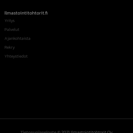
Ilmastointitohtorit.fi
Yritys
Palvelut
Ajankohtaista
Rekry
Yhteystiedot
Tietosuojaseloste
© 2021 Ilmastointitohtorit Oy