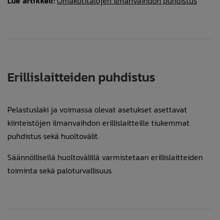
Lue artikkeli:
Omakotitalojen ilmanvaihdon puhdistus
Erillislaitteiden puhdistus
Pelastuslaki ja voimassa olevat asetukset asettavat
kiinteistöjen ilmanvaihdon erillislaitteille tiukemmat
puhdistus sekä huoltovälit.
Säännöllisellä huoltovälillä varmistetaan erillislaitteiden
toiminta sekä paloturvallisuus.