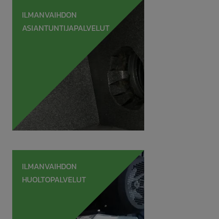
ILMANVAIHDON
ASIANTUNTIJAPALVELUT
ILMANVAIHDON
HUOLTOPALVELUT