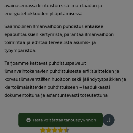
avainasemassa kiinteistön sisäilman laadun ja
energiatehokkuuden ylläpitämisessä.
Säännöllinen ilmanvaihdon puhdistus ehkäisee
epäpuhtauksien kertymistä, parantaa ilmanvaihdon
toimintaa ja edistää terveellistä asumis- ja
työympäristöä.
Tarjoamme kattavat puhdistuspalvelut
ilmanvaihtokanavien puhdistuksesta erillislaitteiden ja
korvausilmaventtiilien huoltoon sekä jäähdytyspalkkien ja
kiertoilmalaitteiden puhdistukseen – laadukkaasti
dokumentoituna ja asiantuntevasti toteutettuna.
Tästä voit jättää tarjouspyynnön