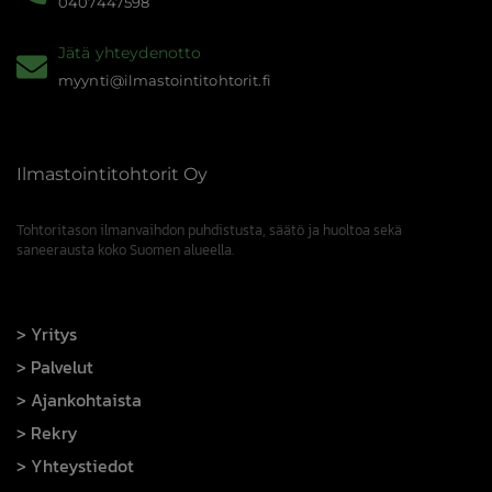
0407447598
Jätä yhteydenotto
myynti@ilmastointitohtorit.fi
Ilmastointitohtorit Oy
Tohtoritason ilmanvaihdon puhdistusta, säätö ja huoltoa sekä
saneerausta koko Suomen alueella.
Yritys
Palvelut
Ajankohtaista
Rekry
Yhteystiedot