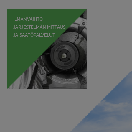
ILMANVAIHTO-
JÄRJESTELMÄN MITTAUS
JA SÄÄTÖPALVELUT