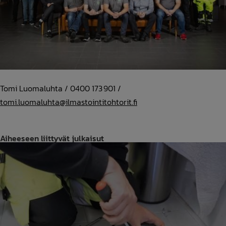
Tomi Luomaluhta / 0400 173 901 /
tomi.luomaluhta@ilmastointitohtorit.fi
Aiheeseen liittyvät julkaisut