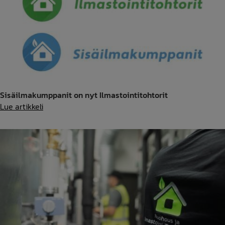
Älytohtori
ja
puhallinsaneeraus
maksavat
itsensä
takaisin
Sisäilmakumppanit on nyt Ilmastointitohtorit
Sisäilmakumppanit
Lue artikkeli
on
nyt
Ilmastointitohtorit