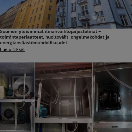
Suomen yleisimmät ilmanvaihtojärjestelmät –
toimintaperiaatteet, huoltovälit, ongelmakohdat ja
energiansäästömahdollisuudet
Suomen
Lue artikkeli
yleisimmät
ilmanvaihtojärjestelmät
–
toimintaperiaatteet,
huoltovälit,
ongelmakohdat
ja
energiansäästömahdollisuudet