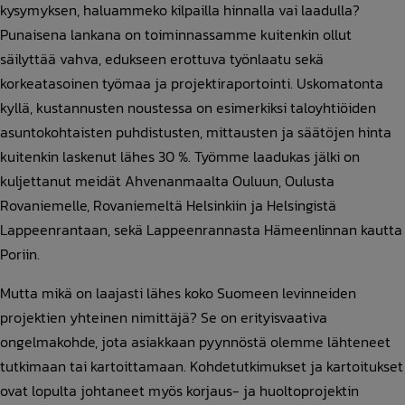
kysymyksen, haluammeko kilpailla hinnalla vai laadulla?
Punaisena lankana on toiminnassamme kuitenkin ollut
säilyttää vahva, edukseen erottuva työnlaatu sekä
korkeatasoinen työmaa ja projektiraportointi. Uskomatonta
kyllä, kustannusten noustessa on esimerkiksi taloyhtiöiden
asuntokohtaisten puhdistusten, mittausten ja säätöjen hinta
kuitenkin laskenut lähes 30 %. Työmme laadukas jälki on
kuljettanut meidät Ahvenanmaalta Ouluun, Oulusta
Rovaniemelle, Rovaniemeltä Helsinkiin ja Helsingistä
Lappeenrantaan, sekä Lappeenrannasta Hämeenlinnan kautta
Poriin.
Mutta mikä on laajasti lähes koko Suomeen levinneiden
projektien yhteinen nimittäjä? Se on erityisvaativa
ongelmakohde, jota asiakkaan pyynnöstä olemme lähteneet
tutkimaan tai kartoittamaan. Kohdetutkimukset ja kartoitukset
ovat lopulta johtaneet myös korjaus- ja huoltoprojektin