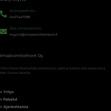
Asiakaspalvelu
0407447598
Jätä yhteydenotto
myynti@ilmastointitohtorit.fi
Ilmastointitohtorit Oy
Tohtoritason ilmanvaihdon puhdistusta, säätö ja huoltoa sekä saneerausta
koko Suomen alueella.
Yritys
Palvelut
Ajankohtaista