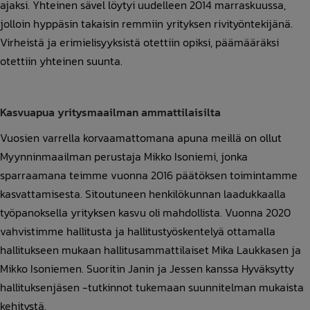
ajaksi. Yhteinen sävel löytyi uudelleen 2014 marraskuussa,
jolloin hyppäsin takaisin remmiin yrityksen rivityöntekijänä.
Virheistä ja erimielisyyksistä otettiin opiksi, päämääräksi
otettiin yhteinen suunta.
Kasvuapua yritysmaailman ammattilaisilta
Vuosien varrella korvaamattomana apuna meillä on ollut
Myynninmaailman perustaja Mikko Isoniemi, jonka
sparraamana teimme vuonna 2016 päätöksen toimintamme
kasvattamisesta. Sitoutuneen henkilökunnan laadukkaalla
työpanoksella yrityksen kasvu oli mahdollista. Vuonna 2020
vahvistimme hallitusta ja hallitustyöskentelyä ottamalla
hallitukseen mukaan hallitusammattilaiset Mika Laukkasen ja
Mikko Isoniemen. Suoritin Janin ja Jessen kanssa Hyväksytty
hallituksenjäsen -tutkinnot tukemaan suunnitelman mukaista
kehitystä.