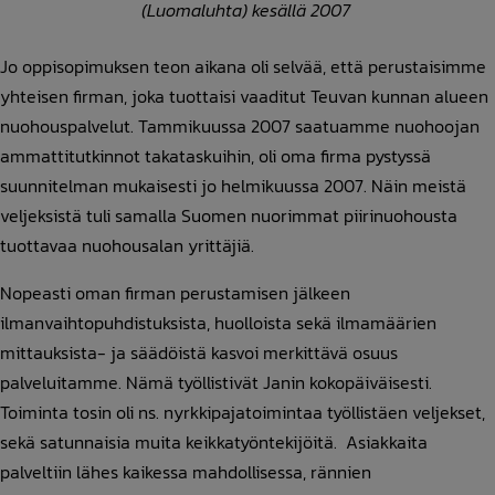
(Luomaluhta) kesällä 2007
Jo oppisopimuksen teon aikana oli selvää, että perustaisimme
yhteisen firman, joka tuottaisi vaaditut Teuvan kunnan alueen
nuohouspalvelut. Tammikuussa 2007 saatuamme nuohoojan
ammattitutkinnot takataskuihin, oli oma firma pystyssä
suunnitelman mukaisesti jo helmikuussa 2007. Näin meistä
veljeksistä tuli samalla Suomen nuorimmat piirinuohousta
tuottavaa nuohousalan yrittäjiä.
Nopeasti oman firman perustamisen jälkeen
ilmanvaihtopuhdistuksista, huolloista sekä ilmamäärien
mittauksista- ja säädöistä kasvoi merkittävä osuus
palveluitamme. Nämä työllistivät Janin kokopäiväisesti.
Toiminta tosin oli ns. nyrkkipajatoimintaa työllistäen veljekset,
sekä satunnaisia muita keikkatyöntekijöitä. Asiakkaita
palveltiin lähes kaikessa mahdollisessa, rännien