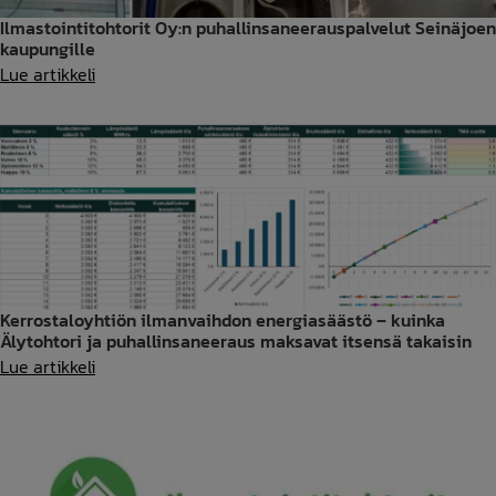
Ilmastointitohtorit Oy:n puhallinsaneerauspalvelut Seinäjoen
kaupungille
Ilmastointitohtorit
Lue artikkeli
Oy:n
puhallinsaneerauspalvelut
Seinäjoen
kaupungille
Kerrostaloyhtiön ilmanvaihdon energiasäästö – kuinka
Älytohtori ja puhallinsaneeraus maksavat itsensä takaisin
Kerrostaloyhtiön
Lue artikkeli
ilmanvaihdon
energiasäästö
–
kuinka