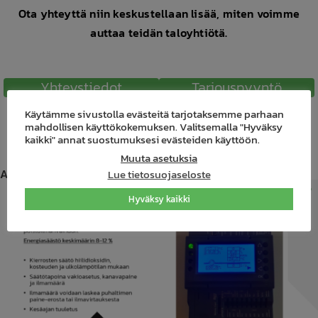
Ota yhteyttä niin keskustellaan lisää, miten voimme
auttaa teidän taloyhtiötä.
Yhteystiedot
Tarjouspyyntö
Käytämme sivustolla evästeitä tarjotaksemme parhaan
mahdollisen käyttökokemuksen. Valitsemalla "Hyväksy
kaikki" annat suostumuksesi evästeiden käyttöön.
Muuta asetuksia
Aiheeseen liittyvät julkaisut
Lue tietosuojaseloste
Hyväksy kaikki