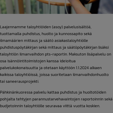
Laajennamme taloyhtiöiden (asoy) palvelusisältöä,
tuottamalla puhdistus, huolto ja kunnossapito sekä
ilmamäärien mittaus ja säätö asiakastaloyhtiölle
puhdistuspöytäkirjan sekä mittaus ja säätöpöytäkirjan lisäksi
taloyhtiön ilmanvaihdon pts-raportin. Maksuton lisäpalvelu on
osa isännöintitoimistojen kanssa ideioitua
palvelukokonaisuutta ja otetaan käyttöön 1.1.2024 alkaen
kaikissa taloyhtiöissä, joissa suoritetaan ilmanvaihdonhuolto
tai saneerausprojekti.
Pähkinänkuoressa palvelu kattaa puhdistus ja huoltotöiden
pohjalta tehtyjen parannustarvehavaintojen raportoinnin sekä
budjetoinnin taloyhtiölle seuravaa viittä vuotta koskien.