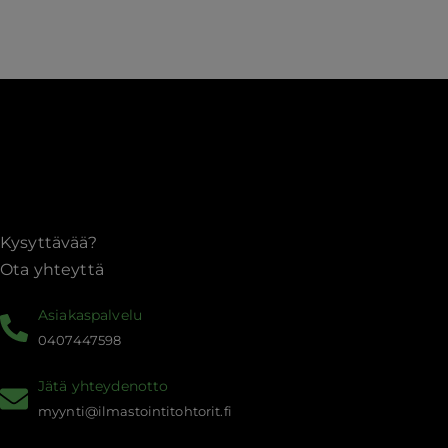
elinkaaripalvelut
Kysyttävää?
Ota yhteyttä
Asiakaspalvelu
0407447598
Jätä yhteydenotto
myynti@ilmastointitohtorit.fi