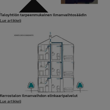
Taloyhtiön tarpeenmukainen ilmanvaihtosäädin
Taloyhtiön
Lue artikkeli
tarpeenmukainen
ilmanvaihtosäädin
Kerrostalon ilmanvaihdon elinkaaripalvelut
Kerrostalon
Lue artikkeli
ilmanvaihdon