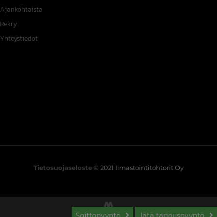
Ajankohtaista
Rekry
Yhteystiedot
Tietosuojaseloste
© 2021 Ilmastointitohtorit Oy
Soittopyyntö
Jätä tarjouspyyntö