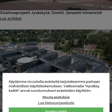
Sisäilmaprojekti Jyväskylä, Sinetti, Senaatti-kiinteistöt
Sisäilmaprojekti
Lue artikkeli
Jyväskylä,
Sinetti,
Senaatti-
kiinteistöt
Käytämme sivustolla evästeitä tarjotaksemme parhaan
mahdollisen käyttökokemuksen. Valitsemalla "Hyväksy
kaikki" annat suostumuksesi evästeiden käyttöön.
Muuta asetuksia
Lue tietosuojaseloste
Hyväksy kaikki