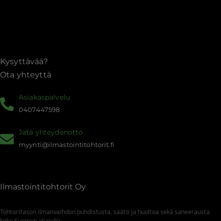
mennessä
Kysyttävää?
Ota yhteyttä
Asiakaspalvelu
0407447598
Jätä yhteydenotto
myynti@ilmastointitohtorit.fi
Ilmastointitohtorit Oy
Tohtoritason ilmanvaihdon puhdistusta, säätö ja huoltoa sekä saneerausta
koko Suomen alueella.