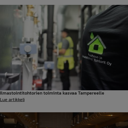
Hämeenlinnaan
–
Jukka
Matero
aloittaa
Kanta-
Hämeen
yksikönpäällikkönä
Ilmastointitohtorien toiminta kasvaa Tampereelle
Ilmastointitohtorien
Lue artikkeli
toiminta
kasvaa
Tampereelle