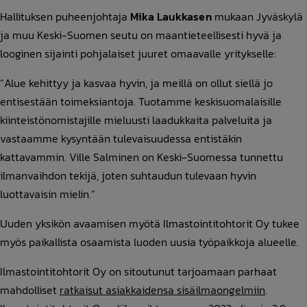
Hallituksen puheenjohtaja
Mika Laukkasen
mukaan Jyväskylä
ja muu Keski-Suomen seutu on maantieteellisesti hyvä ja
looginen sijainti pohjalaiset juuret omaavalle yritykselle:
“Alue kehittyy ja kasvaa hyvin, ja meillä on ollut siellä jo
entisestään toimeksiantoja. Tuotamme keskisuomalaisille
kiinteistönomistajille mieluusti laadukkaita palveluita ja
vastaamme kysyntään tulevaisuudessa entistäkin
kattavammin. Ville Salminen on Keski-Suomessa tunnettu
ilmanvaihdon tekijä, joten suhtaudun tulevaan hyvin
luottavaisin mielin.”
Uuden yksikön avaamisen myötä Ilmastointitohtorit Oy tukee
myös paikallista osaamista luoden uusia työpaikkoja alueelle.
Ilmastointitohtorit Oy on sitoutunut tarjoamaan parhaat
mahdolliset
ratkaisut asiakkaidensa sisäilmaongelmiin
.