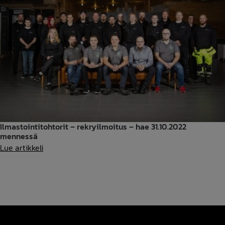
Ilmastointitohtorit – rekryilmoitus – hae 31.10.2022
mennessä
Ilmastointitohtorit
Lue artikkeli
–
rekryilmoitus
–
hae
31.10.2022