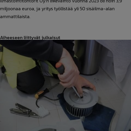
Ilmastointitohtorit Oy:n liikevaihto vuonna 2023 oli noin 3,9
miljoonaa euroa, ja yritys työllistää yli 50 sisäilma-alan
ammattilaista.
Aiheeseen liittyvät julkaisut