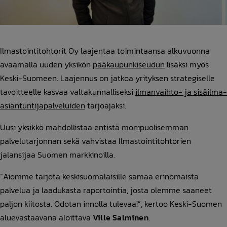
Ilmastointitohtorit Oy laajentaa toimintaansa alkuvuonna
avaamalla uuden yksikön
pääkaupunkiseudun
lisäksi myös
Keski-Suomeen. Laajennus on jatkoa yrityksen strategiselle
tavoitteelle kasvaa valtakunnalliseksi
ilmanvaihto- ja sisäilma-
asiantuntijapalveluiden
tarjoajaksi.
Uusi yksikkö mahdollistaa entistä monipuolisemman
palvelutarjonnan sekä vahvistaa Ilmastointitohtorien
jalansijaa Suomen markkinoilla.
“Aiomme tarjota keskisuomalaisille samaa erinomaista
palvelua ja laadukasta raportointia, josta olemme saaneet
paljon kiitosta. Odotan innolla tulevaa!”, kertoo Keski-Suomen
aluevastaavana aloittava
Ville Salminen
.