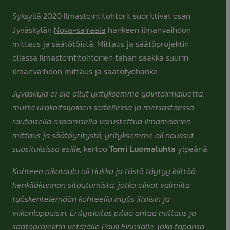
Syksyllä 2020 Ilmastointitohtorit suorittivat osan
Jyväskylän
Nova-sairaala
hankeen ilmanvaihdon
mittaus ja säätötöistä. Mittaus ja säätöprojektin
ollessa Ilmastointitohtorien tähän saakka suurin
ilmanvaihdon mittaus ja säätötyöhanke.
Jyväskylä ei ole ollut yrityksemme ydintoimialuetta,
mutta urakoitsijoiden soitellessa ja metsästäessä
rautaisella osaamisella varustettua ilmamäärien
mittaus ja säätöyritystä, yrityksemme oli noussut
suosituksissa esille,
kertoo
Tomi Luomaluhta
ylpeänä.
Kohteen aikataulu oli tiukka ja tästä täytyy kiittää
henkilökunnan sitoutumista, jotka olivat valmiita
työskentelemään kohteella myös iltaisin ja
viikonloppuisin. Erityiskiitos pitää antaa mittaus ja
säätöprojektin vetäjälle Pauli Finnilälle, joka tapansa