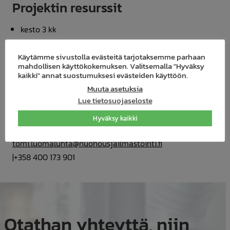
Projektin resurssit
kesto 3 kk
vahvuus 2-5 mittaajaa ja säätäjää
Käytämme sivustolla evästeitä tarjotaksemme parhaan
mahdollisen käyttökokemuksen. Valitsemalla "Hyväksy
kaikki" annat suostumuksesi evästeiden käyttöön.
Lisätietoa mittaus ja
Muuta asetuksia
säätöprojekteista
Lue tietosuojaseloste
Hyväksy kaikki
Myyntijohtaja Tomi Luomaluhta
tomi.luomaluhta@nuohousjailmastointi.fi
|+358 400 173 901
Otathan yhteyttä, niin