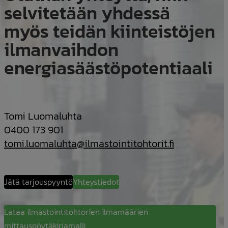
selvitetään yhdessä
myös teidän kiinteistöjen
ilmanvaihdon
energiasäästöpotentiaali
Tomi Luomaluhta
0400 173 901
tomi.luomaluhta@ilmastointitohtorit.fi
Jätä tarjouspyyntö
Yhteystiedot
Lataa ilmastointitohtorien ilmamäärien
mittauspöytäkirjamalli