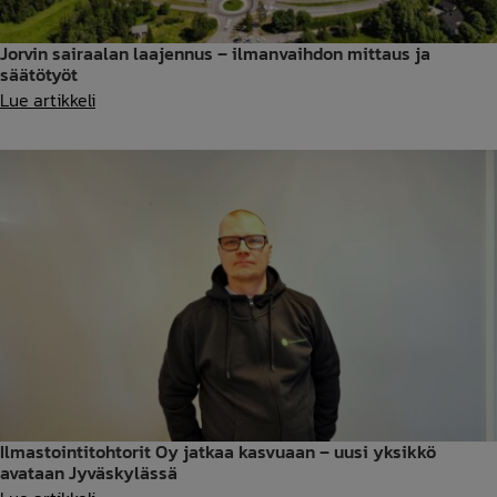
Jorvin sairaalan laajennus – ilmanvaihdon mittaus ja
säätötyöt
Jorvin
Lue artikkeli
sairaalan
laajennus
–
ilmanvaihdon
mittaus
ja
säätötyöt
Ilmastointitohtorit Oy jatkaa kasvuaan – uusi yksikkö
avataan Jyväskylässä