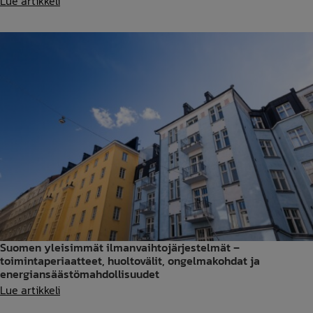
Ilmastointitohtorit
Lue artikkeli
Oy
jatkaa
kasvuaan
–
uusi
yksikkö
avataan
Jyväskylässä
Suomen yleisimmät ilmanvaihtojärjestelmät –
toimintaperiaatteet, huoltovälit, ongelmakohdat ja
energiansäästömahdollisuudet
Suomen
Lue artikkeli
yleisimmät