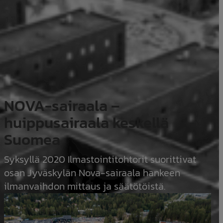
NOVA-sairaala –
huippusairaala keskellä
Suomea
Syksyllä 2020 Ilmastointitohtorit suorittivat
osan Jyväskylän Nova-sairaala hankeen
ilmanvaihdon mittaus ja säätötöistä.