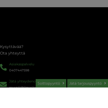
ilmanvaihtojärjestelmät
–
toimintaperiaatteet,
huoltovälit,
ongelmakohdat
ja
energiansäästömahdollisuudet
Kysyttävää?
Ota yhteyttä
Asiakaspalvelu
0407447598
Jätä yhteydenotto
Soittopyyntö
Jätä tarjouspyyntö
myynti@ilmastointitohtorit.fi
Ilmastointitohtorit Oy