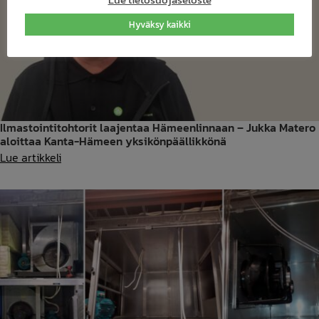
Hyväksy kaikki
Ilmastointitohtorit laajentaa Hämeenlinnaan – Jukka Matero
aloittaa Kanta-Hämeen yksikönpäällikkönä
Ilmastointitohtorit
Lue artikkeli
laajentaa
Hämeenlinnaan
–
Jukka
Matero
aloittaa
Kanta-
Hämeen