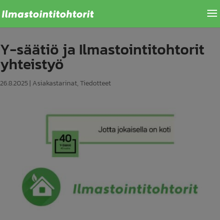
Y-säätiö ja Ilmastointitohtorit
yhteistyö
26.8.2025
|
Asiakastarinat
,
Tiedotteet