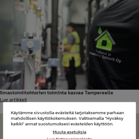
ilmanvaihtokoneille
Ilmastointitohtorien toiminta kasvaa Tampereelle
Ilmastointitohtorien
Lue artikkeli
toiminta
Käytämme sivustolla evästeitä tarjotaksemme parhaan
kasvaa
mahdollisen käyttökokemuksen. Valitsemalla "Hyväksy
Tampereelle
kaikki" annat suostumuksesi evästeiden käyttöön.
Muuta asetuksia
Lue tietosuojaseloste