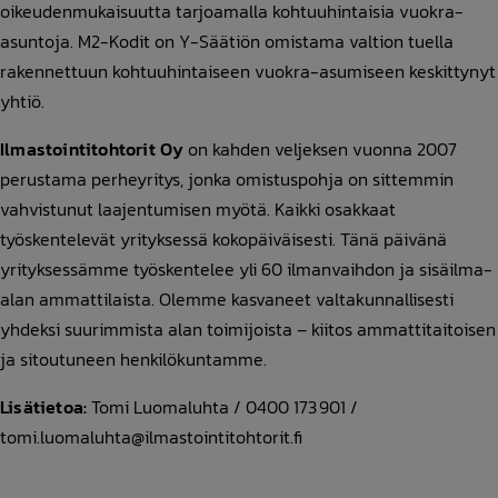
oikeudenmukaisuutta tarjoamalla kohtuuhintaisia vuokra-
asuntoja. M2-Kodit on Y-Säätiön omistama valtion tuella
rakennettuun kohtuuhintaiseen vuokra-asumiseen keskittynyt
yhtiö.
Ilmastointitohtorit Oy
on kahden veljeksen vuonna 2007
perustama perheyritys, jonka omistuspohja on sittemmin
vahvistunut laajentumisen myötä. Kaikki osakkaat
työskentelevät yrityksessä kokopäiväisesti. Tänä päivänä
yrityksessämme työskentelee yli 60 ilmanvaihdon ja sisäilma-
alan ammattilaista. Olemme kasvaneet valtakunnallisesti
yhdeksi suurimmista alan toimijoista – kiitos ammattitaitoisen
ja sitoutuneen henkilökuntamme.
Lisätietoa:
Tomi Luomaluhta / 0400 173 901 /
tomi.luomaluhta@ilmastointitohtorit.fi