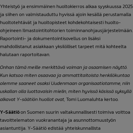
Yhteistyö ja ensimmäinen huoltokierros alkaa syyskuussa 2025
ja siihen on valmistauduttu hyvissä ajoin kesällä perustamalla
huoltotehtävät ja huoltopisteet kohdekohtaisesti huolto-
ohjeineen Ilmastointitohtorien toiminnanohjausjärjestelmään.
Raportointi- ja dokumentointisovellus on lisäksi
mahdollistanut asiakkaan yksilölliset tarpeet mitä kohteelta
halutaan raportoitavan.
Onhan tämä meille merkittävä voiman ja osaamisen näyttö.
Kun katsoo miten osaavaa ja ammattitaitoista henkilökuntaa
olemme saaneet osaksi Uudenmaan organisaatiotamme, niin
uskallan olla luottavaisin mielin, miten hyvissä käsissä syksyllä
alkavat Y-säätiön huollot ovat,
Tomi Luomaluhta kertoo
.
Y-Säätiö
on Suomen suurin valtakunnallisesti toimiva voittoa
tavoittelematon vuokranantaja ja asunnottomuustyön
asiantuntija. Y-Säätiö edistää yhteiskunnallista