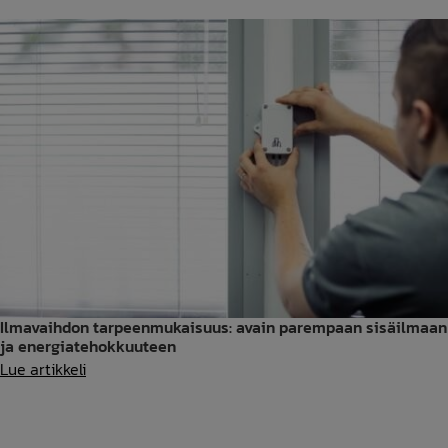
–
ilmanvaihdon
puhdistus
ja
säätö
–
asiakasreferenssi
Ilmavaihdon tarpeenmukaisuus: avain parempaan sisäilmaan
ja energiatehokkuuteen
Ilmavaihdon
Lue artikkeli
tarpeenmukaisuus:
avain
parempaan