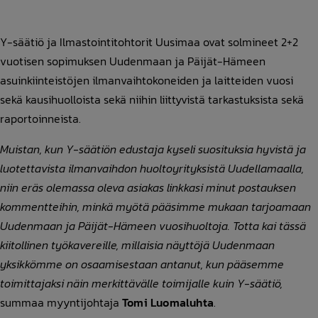
Y-säätiö ja Ilmastointitohtorit Uusimaa ovat solmineet 2+2
vuotisen sopimuksen Uudenmaan ja Päijät-Hämeen
asuinkiinteistöjen ilmanvaihtokoneiden ja laitteiden vuosi
sekä kausihuolloista sekä niihin liittyvistä tarkastuksista sekä
raportoinneista.
Muistan, kun Y-säätiön edustaja kyseli suosituksia hyvistä ja
luotettavista ilmanvaihdon huoltoyrityksistä Uudellamaalla,
niin eräs olemassa oleva asiakas linkkasi minut postauksen
kommentteihin, minkä myötä pääsimme mukaan tarjoamaan
Uudenmaan ja Päijät-Hämeen vuosihuoltoja. Totta kai tässä
kiitollinen työkavereille, millaisia näyttöjä Uudenmaan
yksikkömme on osaamisestaan antanut, kun pääsemme
toimittajaksi näin merkittävälle toimijalle kuin Y-säätiö,
summaa myyntijohtaja
Tomi Luomaluhta
.