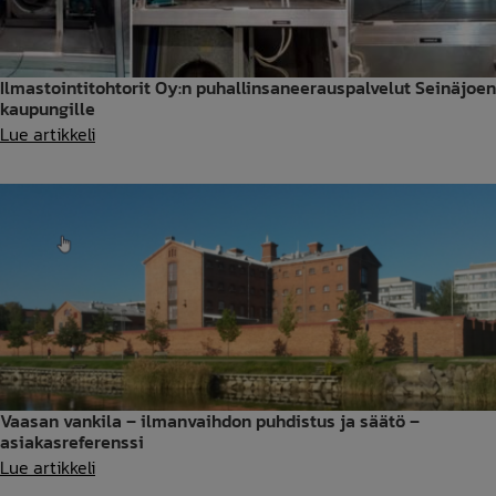
yksikönpäällikkönä
Ilmastointitohtorit Oy:n puhallinsaneerauspalvelut Seinäjoen
kaupungille
Ilmastointitohtorit
Lue artikkeli
Oy:n
puhallinsaneerauspalvelut
Seinäjoen
kaupungille
Vaasan vankila – ilmanvaihdon puhdistus ja säätö –
asiakasreferenssi
Vaasan
Lue artikkeli
vankila