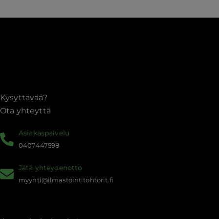
sisäilmaan
ja
energiatehokkuuteen
Kysyttävää?
Ota yhteyttä
Asiakaspalvelu
0407447598
Jätä yhteydenotto
myynti@ilmastointitohtorit.fi