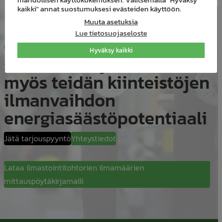
mahdollisen käyttökokemuksen. Valitsemalla "Hyväksy
kaikki" annat suostumuksesi evästeiden käyttöön.
Muuta asetuksia
Lue tietosuojaseloste
Otathan yhteyttä, niin
Hyväksy kaikki
selvitetään yhdessä
myös teidän kiinteistöjen
ilmanvaihdon
energiasäästöpotentiaali
Jätä tarjouspyyntö
Yhteystiedot
Lataa ilmastointitohtorien ilmamäärien
mittauspöytäkirjamalli