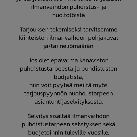
ilmanvaihdon puhdistus- ja
huoltotöistä
Tarjouksen tekemiseksi tarvitsemme
kiinteistön ilmanvaihdon pohjakuvat
ja/tai neliömäärän.
Jos olet epävarma kanaviston
puhdistustarpeesta ja puhdistusten
budjetista,
niin voit pyytää meiltä myös
tarjouspyynnön nuohoustarpeen
asiantuntijaselvityksestä.
Selvitys sisältää ilmanvaihdon
puhdistustarpeen selvityksen sekä
budjetoinnin tuleville vuosille,