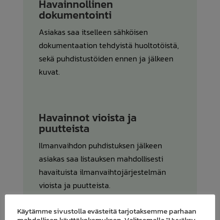
Havainnollinen
dokumentointi
Asiakas saa itselleen sähköisen
dokumentaation tehdyistä huoltotöistä,
sekä puhdistustöiden ennen ja jälkeen
kuvat.
Havainnot vioista ja
puutteista
Ilmanvaihdon puhdistuksen jälkeen
asiakas saa listauksen mahdollisesti
havaituista ilmanvaihtojärjestelmän
vioista ja puutteista.
Käytämme sivustolla evästeitä tarjotaksemme parhaan