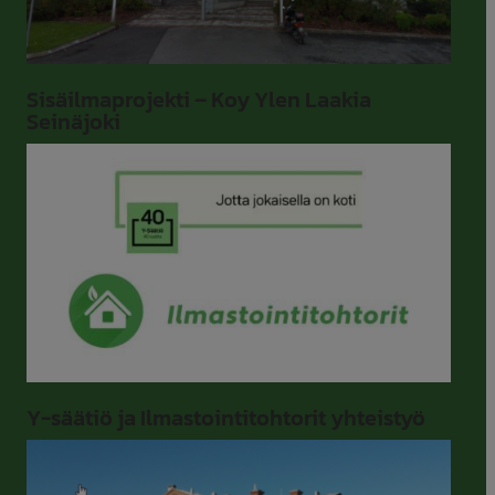
Sisäilmaprojekti – Koy Ylen Laakia
Seinäjoki
Y-säätiö ja Ilmastointitohtorit yhteistyö