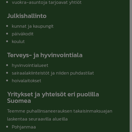
vuokra-asuntoja tarjoavat yhtiöt
Julkishallinto
kunnat ja kaupungit
päiväkodit
koulut
Terveys- ja hyvinvointiala
hyvinvointialueet
sairaalakiinteistöt ja niiden puhdastilat
hoivalaitokset
Yritykset ja yhteisöt eri puolilla
Suomea
Teemme puhallinsaneerauksen takaisinmaksuajan
laskentaa seuraavilla alueilla
Pohjanmaa