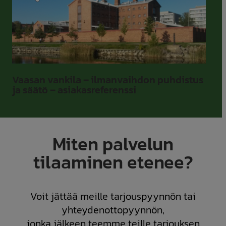
Vaasan vankila – ilmanvaihdon puhdistus
ja säätö – asiakasreferenssi
Miten palvelun
tilaaminen etenee?
Voit jättää meille tarjouspyynnön tai
yhteydenottopyynnön,
jonka jälkeen teemme teille tarjouksen