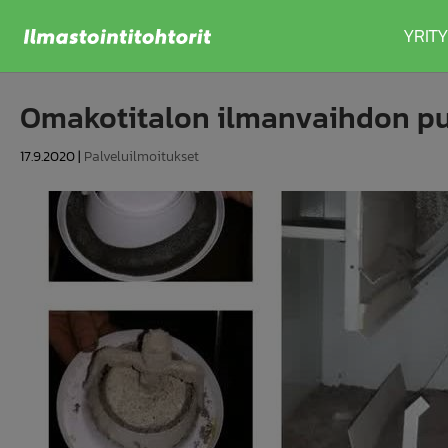
YRITY
Omakotitalon ilmanvaihdon puh
17.9.2020
|
Palveluilmoitukset