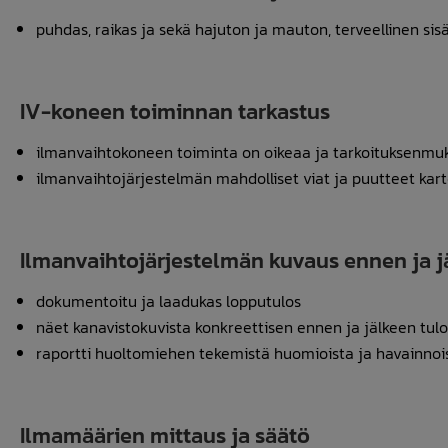
puhdas, raikas ja sekä hajuton ja mauton, terveellinen sis
IV-koneen toiminnan tarkastus
ilmanvaihtokoneen toiminta on oikeaa ja tarkoituksenmu
ilmanvaihtojärjestelmän mahdolliset viat ja puutteet kar
Ilmanvaihtojärjestelmän kuvaus ennen ja 
dokumentoitu ja laadukas lopputulos
näet kanavistokuvista konkreettisen ennen ja jälkeen tul
raportti huoltomiehen tekemistä huomioista ja havainnoi
Ilmamäärien mittaus ja säätö