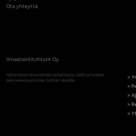
Ota yhteyttä
Ilmastointitohtorit Oy
Tohtoritason ilmanvaihdon puhdistusta, säätö ja huoltoa
Yr
sekä saneerausta koko Suomen alueella.
Pa
A
R
Y