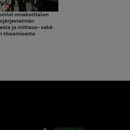
omiot omakotitalon
ojärjestelmän
esta ja mittaus- sekä
n tilaamisesta
ärkeät
uomiot
makotitalon
lmanvaihtojärjestelmän
uhdistuksesta
a
ittaus-
ekä
äätötöiden
ilaamisesta
Asiakaspalvelu