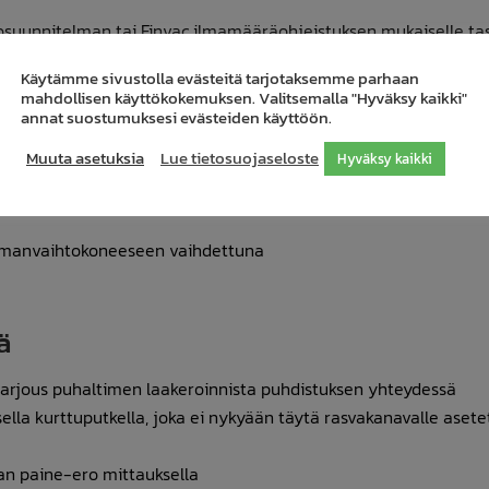
osuunnitelman tai Finvac ilmamääräohjeistuksen mukaiselle tas
Käytämme sivustolla evästeitä tarjotaksemme parhaan
mahdollisen käyttökokemuksen. Valitsemalla "Hyväksy kaikki"
istä sekä asetetuista ilmanvaihtokoneen asetuksista
annat suostumuksesi evästeiden käyttöön.
Muuta asetuksia
Lue tietosuojaseloste
Hyväksy kaikki
 ilmanvaihtokoneeseen vaihdettuna
ä
 tarjous puhaltimen laakeroinnista puhdistuksen yhteydessä
sella kurttuputkella, joka ei nykyään täytä rasvakanavalle asetet
an paine-ero mittauksella