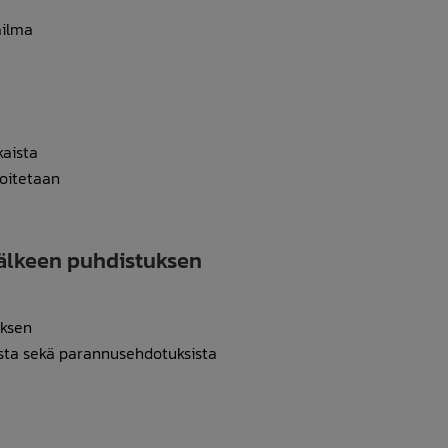
äilma
kaista
toitetaan
jälkeen puhdistuksen
oksen
sta sekä parannusehdotuksista