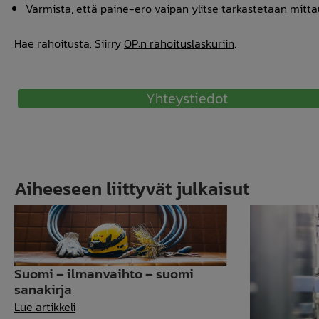
Varmista, että paine-ero vaipan ylitse tarkastetaan mitt
Hae rahoitusta. Siirry
OP:n rahoituslaskuriin
.
Yhteystiedot
Aiheeseen liittyvät julkaisut
Suomi – ilmanvaihto – suomi
sanakirja
Suomi
Lue artikkeli