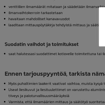
venttiilien ilmamäärät mitataan ja säädetään ilmanvaiht
ilmanvaihtokerroin tarkastetaan
havaitaan mahdolliset kanavavuodot
laaditaan mittauspöytäkirja tehdyistä mittaus ja säätötö
Suodatin vaihdot ja toimitukset
saat halutessasi suodattimet kotiovelle toimitettuna tai
Ennen tarjouspyyntöä, tarkista näm
Myös puhaltimien laakerit vaativat vaihtoa, muista kysyä
Useat liesikuvut ja liesituulettimet on varustettu alumiini
tiiveys ja paloturvallisuusmääräyksiä
Varmista, että ilmamäärien mittaus ja säätötyö suoriteta