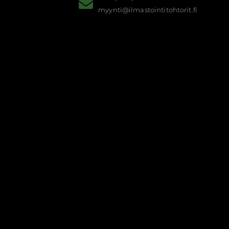
myynti@ilmastointitohtorit.fi