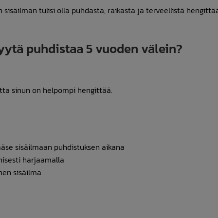
säilman tulisi olla puhdasta, raikasta ja terveellistä hengittää
syytä puhdistaa 5 vuoden välein?
tta sinun on helpompi hengittää.
pääse sisäilmaan puhdistuksen aikana
isesti harjaamalla
nen sisäilma