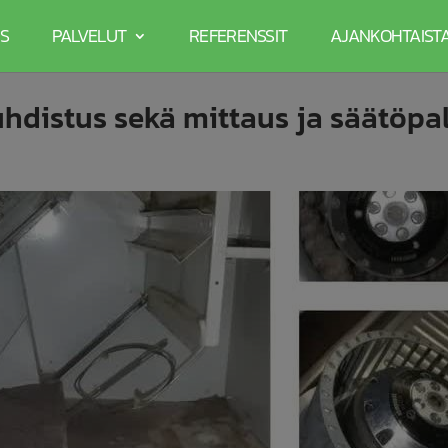
S
PALVELUT
REFERENSSIT
AJANKOHTAIST
distus sekä mittaus ja säätöpa