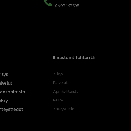
0407447598
Ilmastointitohtorit.fi
itys
Yritys
lvelut
Palvelut
jankohtaista
Ajankohtaista
ekry
Rekry
hteystiedot
Yhteystiedot