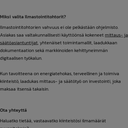
Miksi valita Ilmastointitohtorit?
Ilmastointitohtorien vahvuus ei ole pelkästään ohjelmisto.
Asiakas saa valtakunnallisesti käyttöönsä kokeneet
mittaus- ja
säätöasiantuntijat
, yhtenäiset toimintamallit, laadukkaan
dokumentaation sekä markkinoiden kehittyneimmän
digitaalisen työkalun.
Kun tavoitteena on energiatehokas, terveellinen ja toimiva
kiinteistö, laadukas mittaus- ja säätötyö on investointi, joka
maksaa itsensä takaisin.
Ota yhteyttä
Haluatko tietää, vastaavatko kiinteistösi ilmamäärät