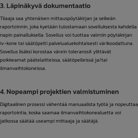
3. Läpinäkyvä dokumentaatio
Tilaaja saa yhtenäisen mittauspöytäkirjan ja selkeän
raportoinnin, joka kyetään tulostamaan sovelluksesta kahdella
napin painalluksella. Sovellus voi tuottaa valmiin pöytäkirjan
iv-kone tai säätöpelti palvelualuekohtaisesti värikoodattuna.
Sovellus lisäksi korostaa värein toleranssit ylittävät
poikkeamat päätelaitteissa, säätöpelleissä ja/tai
ilmanvaihtokoneissa.
4. Nopeampi projektien valmistuminen
Digitaalinen prosessi vähentää manuaalista työtä ja nopeuttaa
raportointia, koska saamaa ilmanvaihtokonealuetta voi
jatkossa säätää useampi mittaaja ja säätäjä.