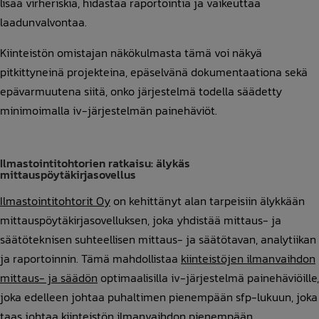
lisää virheriskiä, hidastaa raportointia ja vaikeuttaa
laadunvalvontaa.
Kiinteistön omistajan näkökulmasta tämä voi näkyä
pitkittyneinä projekteina, epäselvänä dokumentaationa sekä
epävarmuutena siitä, onko järjestelmä todella säädetty
minimoimalla iv-järjestelmän painehäviöt.
Ilmastointitohtorien ratkaisu: älykäs
mittauspöytäkirjasovellus
Ilmastointitohtorit Oy
on kehittänyt alan tarpeisiin älykkään
mittauspöytäkirjasovelluksen, joka yhdistää mittaus- ja
säätöteknisen suhteellisen mittaus- ja säätötavan, analytiikan
ja raportoinnin. Tämä mahdollistaa
kiinteistöjen ilmanvaihdon
mittaus- ja säädön
optimaalisilla iv-järjestelmä painehäviöille,
joka edelleen johtaa puhaltimen pienempään sfp-lukuun, joka
taas johtaa kiinteistön ilmanvaihdon pienempään