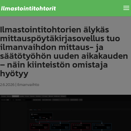
Ilmastointitohtorien älykäs
mittauspöytäkirjasovellus tuo
ilmanvaihdon mittaus- ja
säätötyöhön uuden aikakauden
– näin kiinteistön omistaja
hyötyy
2.6.2026
|
Ilmanvaihto