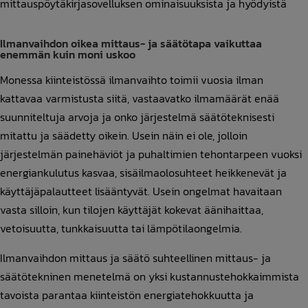
mittauspöytäkirjasovelluksen ominaisuuksista ja hyödyistä
Ilmanvaihdon oikea mittaus- ja säätötapa vaikuttaa
enemmän kuin moni uskoo
Monessa kiinteistössä ilmanvaihto toimii vuosia ilman
kattavaa varmistusta siitä, vastaavatko ilmamäärät enää
suunniteltuja arvoja ja onko järjestelmä säätöteknisesti
mitattu ja säädetty oikein. Usein näin ei ole, jolloin
järjestelmän painehäviöt ja puhaltimien tehontarpeen vuoksi
energiankulutus kasvaa, sisäilmaolosuhteet heikkenevät ja
käyttäjäpalautteet lisääntyvät. Usein ongelmat havaitaan
vasta silloin, kun tilojen käyttäjät kokevat äänihaittaa,
vetoisuutta, tunkkaisuutta tai lämpötilaongelmia.
Ilmanvaihdon mittaus ja säätö suhteellinen mittaus- ja
säätötekninen menetelmä on yksi kustannustehokkaimmista
tavoista parantaa kiinteistön energiatehokkuutta ja