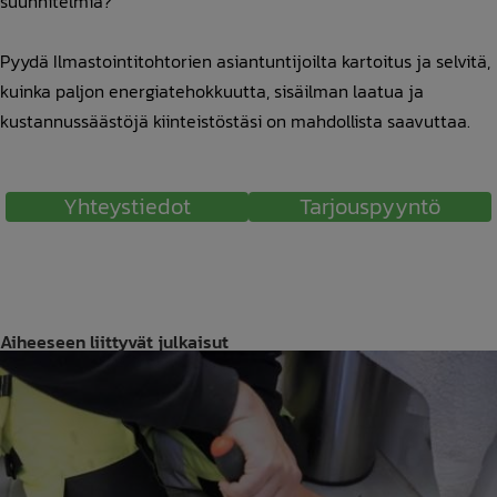
suunnitelmia?
Pyydä Ilmastointitohtorien asiantuntijoilta kartoitus ja selvitä,
kuinka paljon energiatehokkuutta, sisäilman laatua ja
kustannussäästöjä kiinteistöstäsi on mahdollista saavuttaa.
Yhteystiedot
Tarjouspyyntö
Aiheeseen liittyvät julkaisut