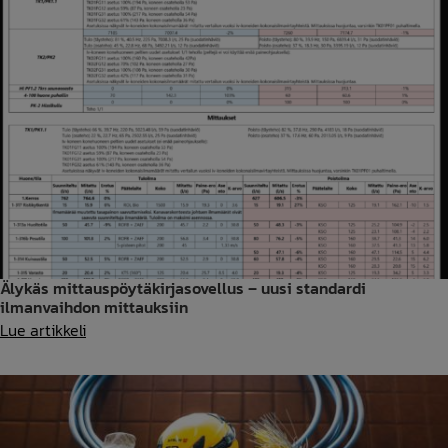
Älykäs mittauspöytäkirjasovellus – uusi standardi
ilmanvaihdon mittauksiin
Älykäs
Lue artikkeli
mittauspöytäkirjasovellus
–
uusi
standardi