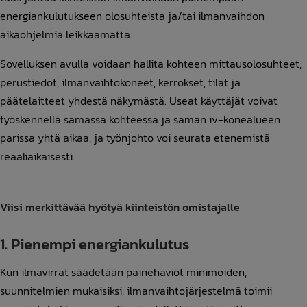
energiankulutukseen olosuhteista ja/tai ilmanvaihdon
aikaohjelmia leikkaamatta.
Sovelluksen avulla voidaan hallita kohteen mittausolosuhteet,
perustiedot, ilmanvaihtokoneet, kerrokset, tilat ja
päätelaitteet yhdestä näkymästä. Useat käyttäjät voivat
työskennellä samassa kohteessa ja saman iv-konealueen
parissa yhtä aikaa, ja työnjohto voi seurata etenemistä
reaaliaikaisesti.
Viisi merkittävää hyötyä kiinteistön omistajalle
1. Pienempi energiankulutus
Kun ilmavirrat säädetään painehäviöt minimoiden,
suunnitelmien mukaisiksi, ilmanvaihtojärjestelmä toimii