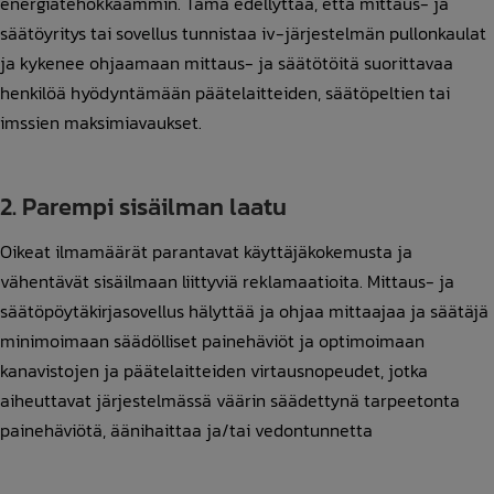
energiatehokkaammin. Tämä edellyttää, että mittaus- ja
säätöyritys tai sovellus tunnistaa iv-järjestelmän pullonkaulat
ja kykenee ohjaamaan mittaus- ja säätötöitä suorittavaa
henkilöä hyödyntämään päätelaitteiden, säätöpeltien tai
imssien maksimiavaukset.
2. Parempi sisäilman laatu
Oikeat ilmamäärät parantavat käyttäjäkokemusta ja
vähentävät sisäilmaan liittyviä reklamaatioita. Mittaus- ja
säätöpöytäkirjasovellus hälyttää ja ohjaa mittaajaa ja säätäjä
minimoimaan säädölliset painehäviöt ja optimoimaan
kanavistojen ja päätelaitteiden virtausnopeudet, jotka
aiheuttavat järjestelmässä väärin säädettynä tarpeetonta
painehäviötä, äänihaittaa ja/tai vedontunnetta