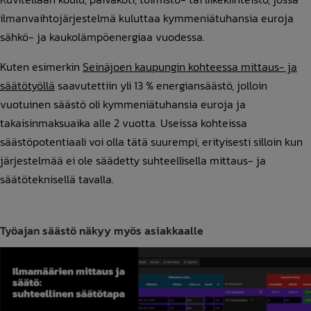
ilmanvaihtojärjestelmä kuluttaa kymmeniätuhansia euroja
sähkö- ja kaukolämpöenergiaa vuodessa.
Kuten esimerkin
Seinäjoen kaupungin kohteessa mittaus- ja
säätötyöllä
saavutettiin yli 13 % energiansäästö, jolloin
vuotuinen säästö oli kymmeniätuhansia euroja ja
takaisinmaksuaika alle 2 vuotta. Useissa kohteissa
säästöpotentiaali voi olla tätä suurempi, erityisesti silloin kun
järjestelmää ei ole säädetty suhteellisella mittaus- ja
säätöteknisellä tavalla.
Työajan säästö näkyy myös asiakkaalle