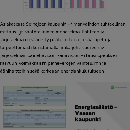
Asiakascase Seinäjoen kaupunki – ilmanvaihdon suhteellinen
mittaus- ja säätötekninen menetelmä. Kohteen iv-
järjestelmä oli säädetty päätelaitteita ja säätöpeltejä
tarpeettomasti kuristamalla, mikä johti suureen iv-
järjestelmän painehäviöön, kanaviston virtausnopeuksien
kasvuun. voimakkaisiin paine-erojen vaihteluihin ja
äänihaittoihin sekä korkeaan energiankulutukseen