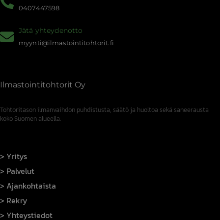
0407447598
Jätä yhteydenotto
myynti@ilmastointitohtorit.fi
Ilmastointitohtorit Oy
Tohtoritason ilmanvaihdon puhdistusta, säätö ja huoltoa sekä saneerausta
koko Suomen alueella.
Yritys
Palvelut
Ajankohtaista
Rekry
Yhteystiedot