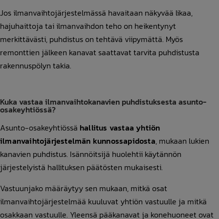
Jos ilmanvaihtojärjestelmässä havaitaan näkyvää likaa,
hajuhaittoja tai ilmanvaihdon teho on heikentynyt
merkittävästi, puhdistus on tehtävä viipymättä. Myös
remonttien jälkeen kanavat saattavat tarvita puhdistusta
rakennuspölyn takia.
Kuka vastaa ilmanvaihtokanavien puhdistuksesta asunto-
osakeyhtiössä?
Asunto-osakeyhtiössä
hallitus vastaa yhtiön
ilmanvaihtojärjestelmän kunnossapidosta
, mukaan lukien
kanavien puhdistus. Isännöitsijä huolehtii käytännön
järjestelyistä hallituksen päätösten mukaisesti.
Vastuunjako määräytyy sen mukaan, mitkä osat
ilmanvaihtojärjestelmää kuuluvat yhtiön vastuulle ja mitkä
osakkaan vastuulle. Yleensä pääkanavat ja konehuoneet ovat