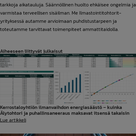
tarkkoja aikatauluja. Säännöllinen huolto ehkäisee ongelmia ja
varmistaa terveellisen sisäilman. Me Ilmastointitohtorit-
yrityksessä autamme arvioimaan puhdistustarpeen ja
toteutamme tarvittavat toimenpiteet ammattitaidolla.
Aiheeseen liittyvät julkaisut
Kerrostaloyhtiön ilmanvaihdon energiasäästö – kuinka
Älytohtori ja puhallinsaneeraus maksavat itsensä takaisin
Kerrostaloyhtiön
Lue artikkeli
ilmanvaihdon
energiasäästö