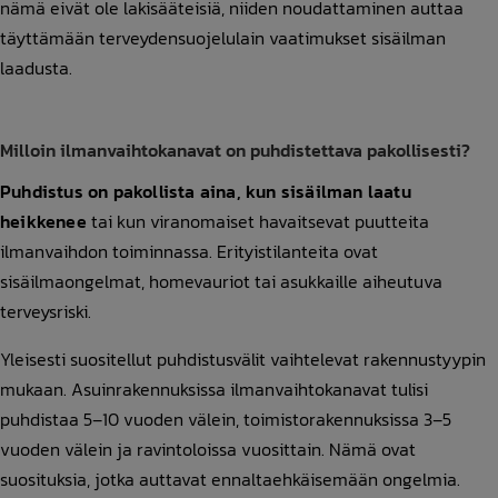
nämä eivät ole lakisääteisiä, niiden noudattaminen auttaa
täyttämään terveydensuojelulain vaatimukset sisäilman
laadusta.
Milloin ilmanvaihtokanavat on puhdistettava pakollisesti?
Puhdistus on pakollista aina, kun sisäilman laatu
heikkenee
tai kun viranomaiset havaitsevat puutteita
ilmanvaihdon toiminnassa. Erityistilanteita ovat
sisäilmaongelmat, homevauriot tai asukkaille aiheutuva
terveysriski.
Yleisesti suositellut puhdistusvälit vaihtelevat rakennustyypin
mukaan. Asuinrakennuksissa ilmanvaihtokanavat tulisi
puhdistaa 5–10 vuoden välein, toimistorakennuksissa 3–5
vuoden välein ja ravintoloissa vuosittain. Nämä ovat
suosituksia, jotka auttavat ennaltaehkäisemään ongelmia.