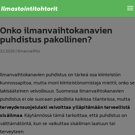
Onko ilmanvaihtokanavien
puhdistus pakollinen?
3.2.2026
|
Ilmanvaihto
Ilmanvaihtokanavien puhdistus on tärkeä osa kiinteistön
kunnossapitoa, mutta moni kiinteistönomistaja miettii, onko se
lakisääteinen velvollisuus. Suomessa ilmanvaihtokanavien
puhdistus ei ole suoraan pakollista kaikissa tilanteissa, mutta
terveydensuojelulaki velvoittaa ylläpitämään terveellistä
sisäilmaa
. Käytännössä tämä tarkoittaa, että puhdistus on
välttämätöntä, kun se vaikuttaa sisäilman laatuun tai
terveyteen.