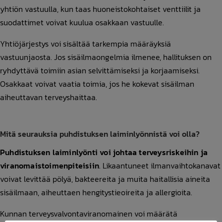
yhtiön vastuulla, kun taas huoneistokohtaiset venttiilit ja
suodattimet voivat kuulua osakkaan vastuulle.
Yhtiöjärjestys voi sisältää tarkempia määräyksiä
vastuunjaosta. Jos sisäilmaongelmia ilmenee, hallituksen on
ryhdyttävä toimiin asian selvittämiseksi ja korjaamiseksi.
Osakkaat voivat vaatia toimia, jos he kokevat sisäilman
aiheuttavan terveyshaittaa.
Mitä seurauksia puhdistuksen laiminlyönnistä voi olla?
Puhdistuksen laiminlyönti voi johtaa terveysriskeihin ja
viranomaistoimenpiteisiin
. Likaantuneet ilmanvaihtokanavat
voivat levittää pölyä, bakteereita ja muita haitallisia aineita
sisäilmaan, aiheuttaen hengitystieoireita ja allergioita.
Kunnan terveysvalvontaviranomainen voi määrätä