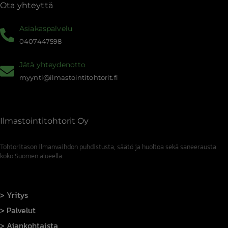
Ota yhteyttä
Asiakaspalvelu
0407447598
Jätä yhteydenotto
myynti@ilmastointitohtorit.fi
Ilmastointitohtorit Oy
Tohtoritason ilmanvaihdon puhdistusta, säätö ja huoltoa sekä saneerausta
koko Suomen alueella.
Yritys
Palvelut
Ajankohtaista