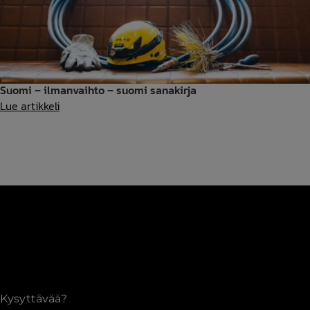
–
kuinka
Älytohtori
ja
puhallinsaneeraus
Suomi – ilmanvaihto – suomi sanakirja
Suomi
Lue artikkeli
maksavat
–
itsensä
ilmanvaihto
takaisin
–
suomi
sanakirja
Kysyttävää?