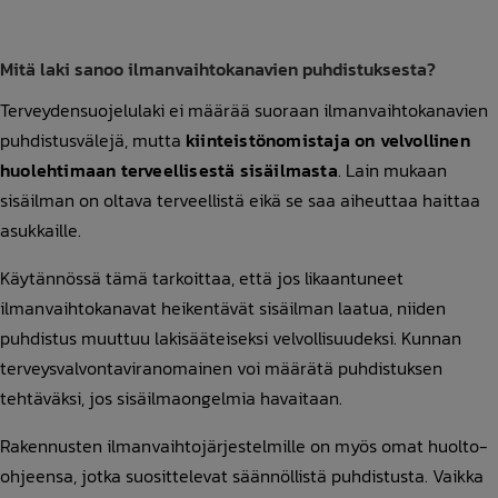
Mitä laki sanoo ilmanvaihtokanavien puhdistuksesta?
Terveydensuojelulaki ei määrää suoraan ilmanvaihtokanavien
puhdistusvälejä, mutta
kiinteistönomistaja on velvollinen
huolehtimaan terveellisestä sisäilmasta
. Lain mukaan
sisäilman on oltava terveellistä eikä se saa aiheuttaa haittaa
asukkaille.
Käytännössä tämä tarkoittaa, että jos likaantuneet
ilmanvaihtokanavat heikentävät sisäilman laatua, niiden
puhdistus muuttuu lakisääteiseksi velvollisuudeksi. Kunnan
terveysvalvontaviranomainen voi määrätä puhdistuksen
tehtäväksi, jos sisäilmaongelmia havaitaan.
Rakennusten ilmanvaihtojärjestelmille on myös omat huolto-
ohjeensa, jotka suosittelevat säännöllistä puhdistusta. Vaikka