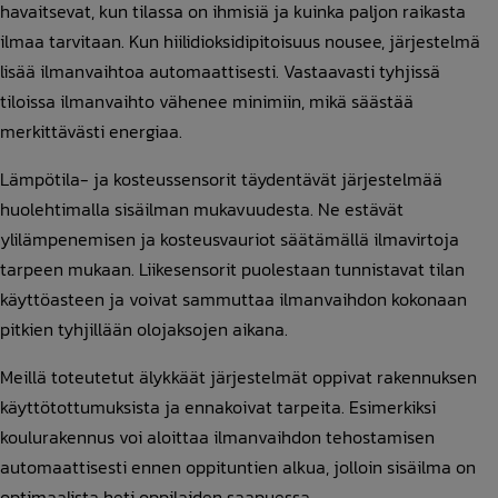
havaitsevat, kun tilassa on ihmisiä ja kuinka paljon raikasta
ilmaa tarvitaan. Kun hiilidioksidipitoisuus nousee, järjestelmä
lisää ilmanvaihtoa automaattisesti. Vastaavasti tyhjissä
tiloissa ilmanvaihto vähenee minimiin, mikä säästää
merkittävästi energiaa.
Lämpötila- ja kosteussensorit täydentävät järjestelmää
huolehtimalla sisäilman mukavuudesta. Ne estävät
ylilämpenemisen ja kosteusvauriot säätämällä ilmavirtoja
tarpeen mukaan. Liikesensorit puolestaan tunnistavat tilan
käyttöasteen ja voivat sammuttaa ilmanvaihdon kokonaan
pitkien tyhjillään olojaksojen aikana.
Meillä toteutetut älykkäät järjestelmät oppivat rakennuksen
käyttötottumuksista ja ennakoivat tarpeita. Esimerkiksi
koulurakennus voi aloittaa ilmanvaihdon tehostamisen
automaattisesti ennen oppituntien alkua, jolloin sisäilma on
optimaalista heti oppilaiden saapuessa.