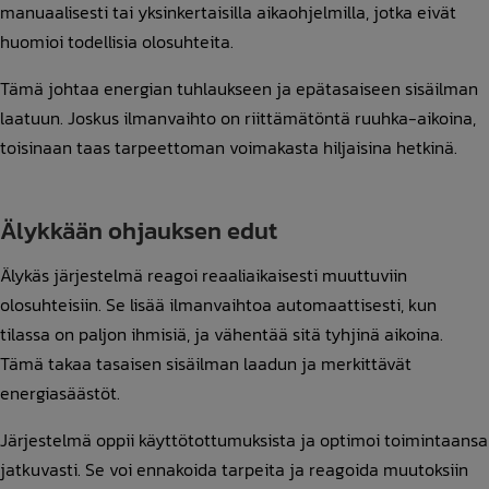
manuaalisesti tai yksinkertaisilla aikaohjelmilla, jotka eivät
huomioi todellisia olosuhteita.
Tämä johtaa energian tuhlaukseen ja epätasaiseen sisäilman
laatuun. Joskus ilmanvaihto on riittämätöntä ruuhka-aikoina,
toisinaan taas tarpeettoman voimakasta hiljaisina hetkinä.
Älykkään ohjauksen edut
Älykäs järjestelmä reagoi reaaliaikaisesti muuttuviin
olosuhteisiin. Se lisää ilmanvaihtoa automaattisesti, kun
tilassa on paljon ihmisiä, ja vähentää sitä tyhjinä aikoina.
Tämä takaa tasaisen sisäilman laadun ja merkittävät
energiasäästöt.
Järjestelmä oppii käyttötottumuksista ja optimoi toimintaansa
jatkuvasti. Se voi ennakoida tarpeita ja reagoida muutoksiin