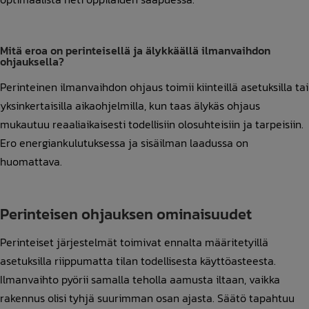
Mitä eroa on perinteisellä ja älykkäällä ilmanvaihdon
ohjauksella?
Perinteinen ilmanvaihdon ohjaus toimii kiinteillä asetuksilla tai
yksinkertaisilla aikaohjelmilla, kun taas älykäs ohjaus
mukautuu reaaliaikaisesti todellisiin olosuhteisiin ja tarpeisiin.
Ero energiankulutuksessa ja sisäilman laadussa on
huomattava.
Perinteisen ohjauksen ominaisuudet
Perinteiset järjestelmät toimivat ennalta määritetyillä
asetuksilla riippumatta tilan todellisesta käyttöasteesta.
Ilmanvaihto pyörii samalla teholla aamusta iltaan, vaikka
rakennus olisi tyhjä suurimman osan ajasta. Säätö tapahtuu