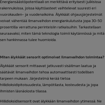
Energiansäästöpotentiaali on merkittävä erityisesti julkisissa
rakennuksissa, joissa käyttöasteet vaihtelevat suuresti eri
vuorokauden- ja vuodenaikoina. Älykkäät ohjausjärjestelmät
voivat vähentää ilmanvaihdon energiankulutusta jopa 30-50
prosentilla verrattuna perinteisiin ratkaisuihin. Tarkastellaan
seuraavaksi, miten tämä teknologia toimii käytännössä ja mitä
sen hankinnassa tulee huomioida.
Miten älykkäät sensorit optimoivat ilmanvaihdon toimintaa?
Älykkäät sensorit mittaavat jatkuvasti sisäilman laatua ja
säätävät ilmanvaihdon tehoa automaattisesti todellisen
tarpeen mukaan. Järjestelmä kerää tietoa
hiilidioksidipitoisuudesta, lämpötilasta, kosteudesta ja jopa
ihmisten läsnäolosta tilassa.
Hiilidioksidisensorit ovat älykkään ilmanvaihdon ytimessä. Ne