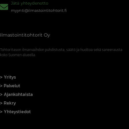
Jätä yhteydenotto
myynti@ilmastointitohtorit.fi
Ilmastointitohtorit Oy
Tohtoritason ilmanvaihdon puhdistusta, säätö ja huoltoa sekä saneerausta
koko Suomen alueella.
Yritys
Palvelut
Ajankohtaista
Rekry
Yhteystiedot