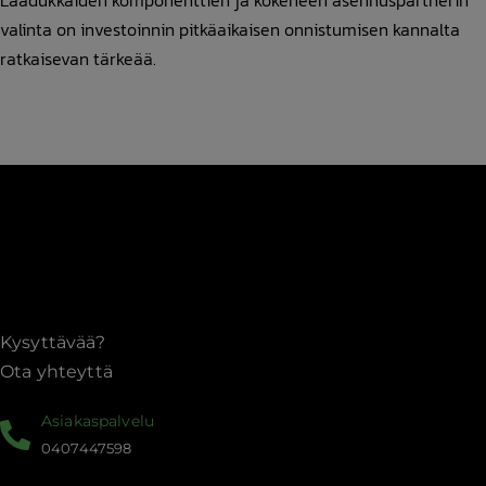
Laadukkaiden komponenttien ja kokeneen asennuspartnerin
valinta on investoinnin pitkäaikaisen onnistumisen kannalta
ratkaisevan tärkeää.
Kysyttävää?
Ota yhteyttä
Asiakaspalvelu
0407447598