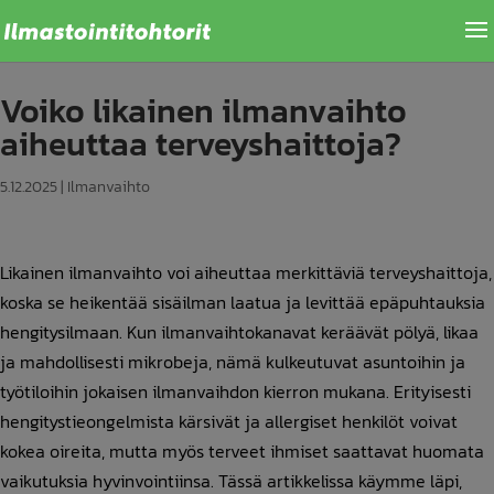
Voiko likainen ilmanvaihto
aiheuttaa terveyshaittoja?
5.12.2025
|
Ilmanvaihto
Likainen ilmanvaihto voi aiheuttaa merkittäviä terveyshaittoja,
koska se heikentää sisäilman laatua ja levittää epäpuhtauksia
hengitysilmaan. Kun ilmanvaihtokanavat keräävät pölyä, likaa
ja mahdollisesti mikrobeja, nämä kulkeutuvat asuntoihin ja
työtiloihin jokaisen ilmanvaihdon kierron mukana. Erityisesti
hengitystieongelmista kärsivät ja allergiset henkilöt voivat
kokea oireita, mutta myös terveet ihmiset saattavat huomata
vaikutuksia hyvinvointiinsa. Tässä artikkelissa käymme läpi,