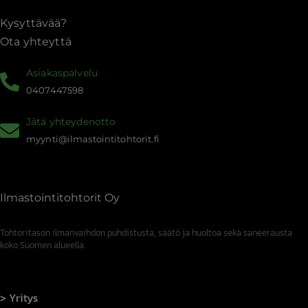
Kysyttävää?
Ota yhteyttä
Asiakaspalvelu
0407447598
Jätä yhteydenotto
myynti@ilmastointitohtorit.fi
Ilmastointitohtorit Oy
Tohtoritason ilmanvaihdon puhdistusta, säätö ja huoltoa sekä saneerausta
koko Suomen alueella.
Yritys