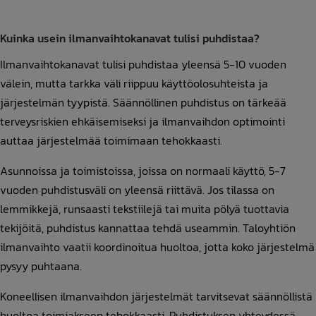
Kuinka usein ilmanvaihtokanavat tulisi puhdistaa?
Ilmanvaihtokanavat tulisi puhdistaa yleensä 5-10 vuoden
välein, mutta tarkka väli riippuu käyttöolosuhteista ja
järjestelmän tyypistä. Säännöllinen puhdistus on tärkeää
terveysriskien ehkäisemiseksi ja ilmanvaihdon optimointi
auttaa järjestelmää toimimaan tehokkaasti.
Asunnoissa ja toimistoissa, joissa on normaali käyttö, 5-7
vuoden puhdistusväli on yleensä riittävä. Jos tilassa on
lemmikkejä, runsaasti tekstiilejä tai muita pölyä tuottavia
tekijöitä, puhdistus kannattaa tehdä useammin. Taloyhtiön
ilmanvaihto vaatii koordinoitua huoltoa, jotta koko järjestelmä
pysyy puhtaana.
Koneellisen ilmanvaihdon järjestelmät tarvitsevat säännöllistä
huoltoa toimiakseen tehokkaasti. Puhdistuksen yhteydessä