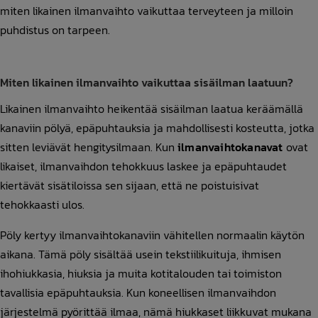
miten likainen ilmanvaihto vaikuttaa terveyteen ja milloin
puhdistus on tarpeen.
Miten likainen ilmanvaihto vaikuttaa sisäilman laatuun?
Likainen ilmanvaihto heikentää sisäilman laatua keräämällä
kanaviin pölyä, epäpuhtauksia ja mahdollisesti kosteutta, jotka
sitten leviävät hengitysilmaan. Kun
ilmanvaihtokanavat
ovat
likaiset, ilmanvaihdon tehokkuus laskee ja epäpuhtaudet
kiertävät sisätiloissa sen sijaan, että ne poistuisivat
tehokkaasti ulos.
Pöly kertyy ilmanvaihtokanaviin vähitellen normaalin käytön
aikana. Tämä pöly sisältää usein tekstiilikuituja, ihmisen
ihohiukkasia, hiuksia ja muita kotitalouden tai toimiston
tavallisia epäpuhtauksia. Kun koneellisen ilmanvaihdon
järjestelmä pyörittää ilmaa, nämä hiukkaset liikkuvat mukana