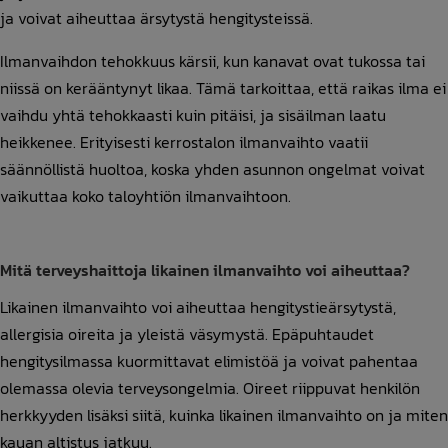
ja voivat aiheuttaa ärsytystä hengitysteissä.
Ilmanvaihdon tehokkuus kärsii, kun kanavat ovat tukossa tai
niissä on kerääntynyt likaa. Tämä tarkoittaa, että raikas ilma ei
vaihdu yhtä tehokkaasti kuin pitäisi, ja sisäilman laatu
heikkenee. Erityisesti kerrostalon ilmanvaihto vaatii
säännöllistä huoltoa, koska yhden asunnon ongelmat voivat
vaikuttaa koko taloyhtiön ilmanvaihtoon.
Mitä terveyshaittoja likainen ilmanvaihto voi aiheuttaa?
Likainen ilmanvaihto voi aiheuttaa hengitystieärsytystä,
allergisia oireita ja yleistä väsymystä. Epäpuhtaudet
hengitysilmassa kuormittavat elimistöä ja voivat pahentaa
olemassa olevia terveysongelmia. Oireet riippuvat henkilön
herkkyyden lisäksi siitä, kuinka likainen ilmanvaihto on ja miten
kauan altistus jatkuu.