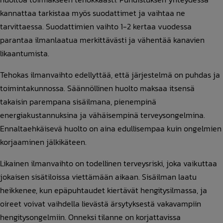
kannattaa tarkistaa myös suodattimet ja vaihtaa ne
tarvittaessa. Suodattimien vaihto 1-2 kertaa vuodessa
parantaa ilmanlaatua merkittävästi ja vähentää kanavien
likaantumista.
Tehokas ilmanvaihto edellyttää, että järjestelmä on puhdas ja
toimintakunnossa. Säännöllinen huolto maksaa itsensä
takaisin parempana sisäilmana, pienempinä
energiakustannuksina ja vähäisempinä terveysongelmina.
Ennaltaehkäisevä huolto on aina edullisempaa kuin ongelmien
korjaaminen jälkikäteen.
Likainen ilmanvaihto on todellinen terveysriski, joka vaikuttaa
jokaisen sisätiloissa viettämään aikaan. Sisäilman laatu
heikkenee, kun epäpuhtaudet kiertävät hengitysilmassa, ja
oireet voivat vaihdella lievästä ärsytyksestä vakavampiin
hengitysongelmiin. Onneksi tilanne on korjattavissa