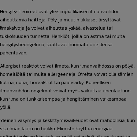
Hengitystieoireet ovat yleisimpiä likaisen ilmanvaihdon
aiheuttamia haittoja. Pöly ja muut hiukkaset ärsyttävät
limakalvoja ja voivat aiheuttaa yskää, aivastelua tai
tukkoisuuden tunnetta. Henkilöt, joilla on astma tai muita
hengitystieongelmia, saattavat huomata oireidensa
pahentuvan.
Allergiset reaktiot voivat ilmetä, kun ilmanvaihdossa on pölyä,
homeitiöitä tai muita allergeeneja. Oireita voivat olla silmien
kutina, nuha, ihoreaktiot tai päänsärky. Koneellisen
ilmanvaihdon ongelmat voivat myös vaikuttaa unenlaatuun,
kun ilma on tunkkaisempaa ja hengittäminen vaikeampaa
yöllä.
Yleinen väsymys ja keskittymisvaikeudet ovat mahdollisia, kun
sisäilman laatu on heikko. Elimistö käyttää energiaa
epäpuhtauksien käsittelyyn, mikä voi näkyä väsymyksenä ja