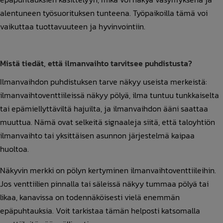
alentuneen työsuorituksen tunteena. Työpaikoilla tämä voi
vaikuttaa tuottavuuteen ja hyvinvointiin.
Mistä tiedät, että ilmanvaihto tarvitsee puhdistusta?
Ilmanvaihdon puhdistuksen tarve näkyy useista merkeistä:
ilmanvaihtoventtiileissä näkyy pölyä, ilma tuntuu tunkkaiselta
tai epämiellyttäviltä hajuilta, ja ilmanvaihdon ääni saattaa
muuttua. Nämä ovat selkeitä signaaleja siitä, että taloyhtiön
ilmanvaihto tai yksittäisen asunnon järjestelmä kaipaa
huoltoa.
Näkyvin merkki on pölyn kertyminen ilmanvaihtoventtiileihin.
Jos venttiilien pinnalla tai säleissä näkyy tummaa pölyä tai
likaa, kanavissa on todennäköisesti vielä enemmän
epäpuhtauksia. Voit tarkistaa tämän helposti katsomalla