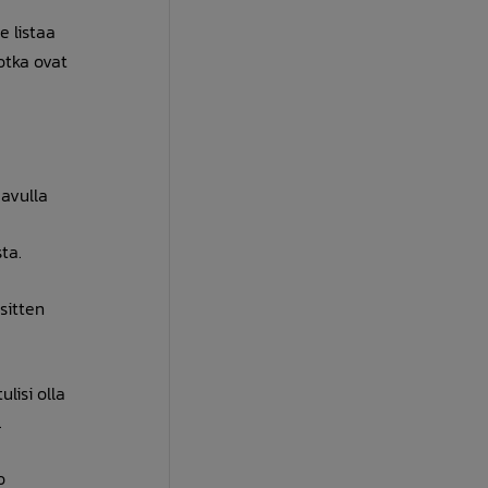
e listaa
otka ovat
 avulla
ta.
sitten
lisi olla
.
o