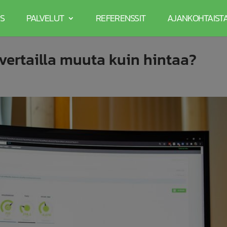
S
PALVELUT
REFERENSSIT
AJANKOHTAIST
vertailla muuta kuin hintaa?