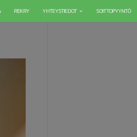
A
REKRY
YHTEYSTIEDOT
SOITTOPYYNTÖ