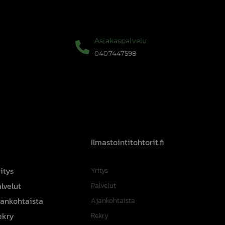
Asiakaspalvelu
0407447598
Ilmastointitohtorit.fi
itys
Yritys
lvelut
Palvelut
jankohtaista
Ajankohtaista
ekry
Rekry