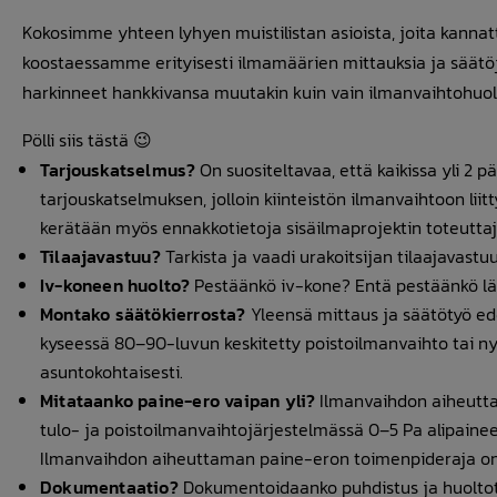
Kokosimme yhteen lyhyen muistilistan asioista, joita kannatt
koostaessamme erityisesti ilmamäärien mittauksia ja säätöjä 
harkinneet hankkivansa muutakin kuin vain ilmanvaihtohuolt
Pölli siis tästä 😉
Tarjouskatselmus?
On suositeltavaa, että kaikissa yli 2 
tarjouskatselmuksen, jolloin kiinteistön ilmanvaihtoon li
kerätään myös ennakkotietoja sisäilmaprojektin toteuttaji
Tilaajavastuu?
Tarkista ja vaadi urakoitsijan tilaajavast
Iv-koneen huolto?
Pestäänkö iv-kone? Entä pestäänkö lä
Montako säätökierrosta?
Yleensä mittaus ja säätötyö edell
kyseessä 80–90-luvun keskitetty poistoilmanvaihto tai n
asuntokohtaisesti.
Mitataanko paine-ero vaipan yli?
Ilmanvaihdon aiheuttam
tulo- ja poistoilmanvaihtojärjestelmässä 0–5 Pa alipaine
Ilmanvaihdon aiheuttaman paine-eron toimenpideraja on 1
Dokumentaatio?
Dokumentoidaanko puhdistus ja huoltot