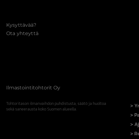
Kysyttävää?
Ota yhteyttä
Ilmastointitohtorit Oy
Tohtoritason ilmanvaihdon puhdistusta, säätö ja huoltoa
Yr
sekä saneerausta koko Suomen alueella.
Pa
A
R