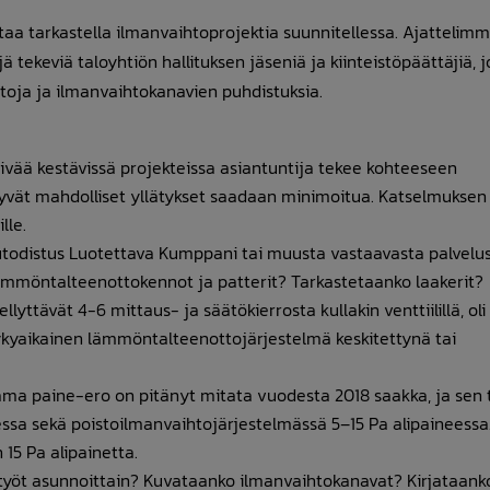
aa tarkastella ilmanvaihtoprojektia suunnitellessa. Ajattelimm
tekeviä taloyhtiön hallituksen jäseniä ja kiinteistöpäättäjiä, j
oja ja ilmanvaihtokanavien puhdistuksia.
päivää kestävissä projekteissa asiantuntija tekee kohteeseen
ittyvät mahdolliset yllätykset saadaan minimoitua. Katselmuksen
lle.
uutodistus Luotettava Kumppani tai muusta vastaavasta palvelus
mmöntalteenottokennot ja patterit? Tarkastetaanko laakerit?
yttävät 4-6 mittaus- ja säätökierrosta kullakin venttiilillä, oli 
ykyaikainen lämmöntalteenottojärjestelmä keskitettynä tai
a paine-ero on pitänyt mitata vuodesta 2018 saakka, ja sen tu
essa sekä poistoilmanvaihtojärjestelmässä 5–15 Pa alipaineessa
5 Pa alipainetta.
yöt asunnoittain? Kuvataanko ilmanvaihtokanavat? Kirjataank