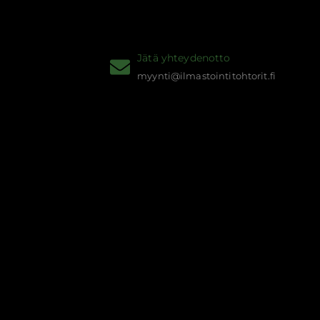
Jätä yhteydenotto
myynti@ilmastointitohtorit.fi