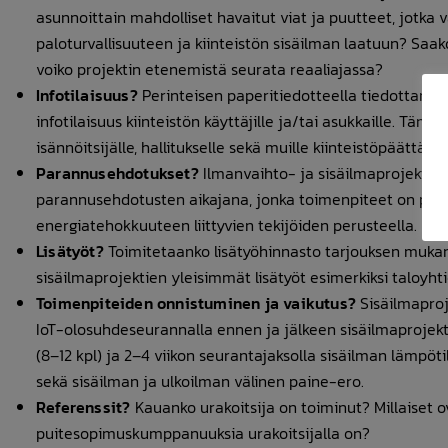
asunnoittain mahdolliset havaitut viat ja puutteet, jotk
paloturvallisuuteen ja kiinteistön sisäilman laatuun? Saak
voiko projektin etenemistä seurata reaaliajassa?
Infotilaisuus?
Perinteisen paperitiedotteella tiedottamise
infotilaisuus kiinteistön käyttäjille ja/tai asukkaille. T
isännöitsijälle, hallitukselle sekä muille kiinteistöpäättäjille
Parannusehdotukset?
Ilmanvaihto- ja sisäilmaprojektien
parannusehdotusten aikajana, jonka toimenpiteet on prioris
energiatehokkuuteen liittyvien tekijöiden perusteella.
Lisätyöt?
Toimitetaanko lisätyöhinnasto tarjouksen mukana
sisäilmaprojektien yleisimmät lisätyöt esimerkiksi taloyht
Toimenpiteiden onnistuminen ja vaikutus?
Sisäilmapro
IoT-olosuhdeseurannalla ennen ja jälkeen sisäilmaprojektin
(8–12 kpl) ja 2–4 viikon seurantajaksolla sisäilman lämpötil
sekä sisäilman ja ulkoilman välinen paine-ero.
Referenssit?
Kauanko urakoitsija on toiminut? Millaiset ov
puitesopimuskumppanuuksia urakoitsijalla on?