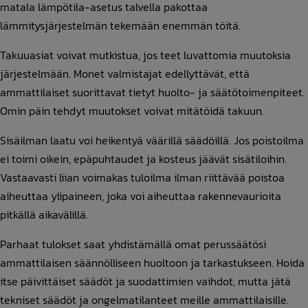
matala lämpötila-asetus talvella pakottaa
lämmitysjärjestelmän tekemään enemmän töitä.
Takuuasiat voivat mutkistua, jos teet luvattomia muutoksia
järjestelmään. Monet valmistajat edellyttävät, että
ammattilaiset suorittavat tietyt huolto- ja säätötoimenpiteet.
Omin päin tehdyt muutokset voivat mitätöidä takuun.
Sisäilman laatu voi heikentyä väärillä säädöillä. Jos poistoilma
ei toimi oikein, epäpuhtaudet ja kosteus jäävät sisätiloihin.
Vastaavasti liian voimakas tuloilma ilman riittävää poistoa
aiheuttaa ylipaineen, joka voi aiheuttaa rakennevaurioita
pitkällä aikavälillä.
Parhaat tulokset saat yhdistämällä omat perussäätösi
ammattilaisen säännölliseen huoltoon ja tarkastukseen. Hoida
itse päivittäiset säädöt ja suodattimien vaihdot, mutta jätä
tekniset säädöt ja ongelmatilanteet meille ammattilaisille.