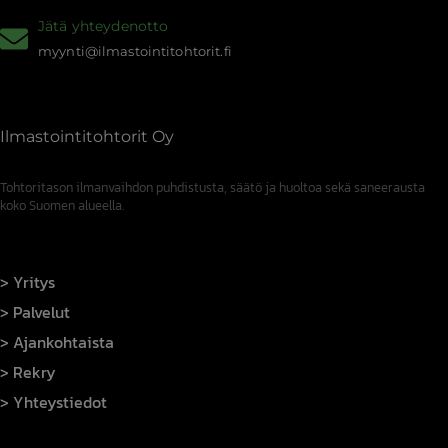
Jätä yhteydenotto
myynti@ilmastointitohtorit.fi
Ilmastointitohtorit Oy
Tohtoritason ilmanvaihdon puhdistusta, säätö ja huoltoa sekä saneerausta
koko Suomen alueella.
Yritys
Palvelut
Ajankohtaista
Rekry
Yhteystiedot