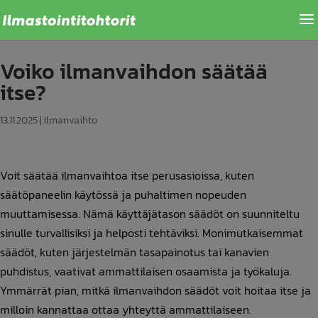
Voiko ilmanvaihdon säätää
itse?
13.11.2025
|
Ilmanvaihto
Voit säätää ilmanvaihtoa itse perusasioissa, kuten
säätöpaneelin käytössä ja puhaltimen nopeuden
muuttamisessa. Nämä käyttäjätason säädöt on suunniteltu
sinulle turvallisiksi ja helposti tehtäviksi. Monimutkaisemmat
säädöt, kuten järjestelmän tasapainotus tai kanavien
puhdistus, vaativat ammattilaisen osaamista ja työkaluja.
Ymmärrät pian, mitkä ilmanvaihdon säädöt voit hoitaa itse ja
milloin kannattaa ottaa yhteyttä ammattilaiseen.