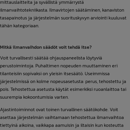
mittauslaitteita ja syvällistä ymmärrystä
ilmanvaihtotekniikasta. Ilmavirtojen säätäminen, kanaviston
tasapainotus ja järjestelmän suorituskyvyn arviointi kuuluvat
tähän kategoriaan.
Mitkä ilmanvaihdon säädöt voit tehdä itse?
Voit turvallisesti säätää ohjauspaneelista löytyviä
perustoimintoja. Puhaltimen nopeuden muuttaminen eri
tilanteisiin sopivaksi on yleisin itsesäätö. Useimmissa
järjestelmissä on kolme nopeusasetusta: perus, tehostettu ja
pois. Tehostettua asetusta käytät esimerkiksi ruoanlaittoa tai
suurempia kokoontumisia varten.
Ajastintoiminnot ovat toinen turvallinen säätökohde. Voit
asettaa järjestelmän vaihtamaan tehostettua ilmanvaihtoa
tiettyinä aikoina, vaikkapa aamuisin ja iltaisin kun kosteutta