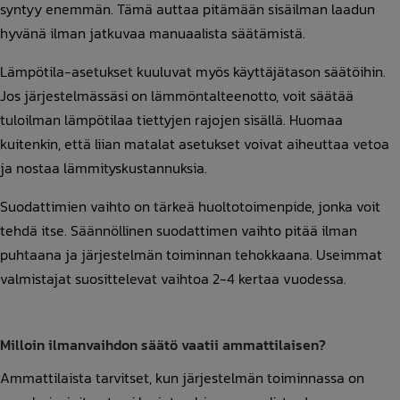
syntyy enemmän. Tämä auttaa pitämään sisäilman laadun
hyvänä ilman jatkuvaa manuaalista säätämistä.
Lämpötila-asetukset kuuluvat myös käyttäjätason säätöihin.
Jos järjestelmässäsi on lämmöntalteenotto, voit säätää
tuloilman lämpötilaa tiettyjen rajojen sisällä. Huomaa
kuitenkin, että liian matalat asetukset voivat aiheuttaa vetoa
ja nostaa lämmityskustannuksia.
Suodattimien vaihto on tärkeä huoltotoimenpide, jonka voit
tehdä itse. Säännöllinen suodattimen vaihto pitää ilman
puhtaana ja järjestelmän toiminnan tehokkaana. Useimmat
valmistajat suosittelevat vaihtoa 2-4 kertaa vuodessa.
Milloin ilmanvaihdon säätö vaatii ammattilaisen?
Ammattilaista tarvitset, kun järjestelmän toiminnassa on