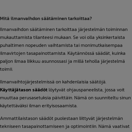
Mitä ilmanvaihdon säätäminen tarkoittaa?
Ilmanvaihdon säätäminen tarkoittaa järjestelmän toiminnan
mukauttamista tilanteesi mukaan. Se voi olla yksinkertaista
puhaltimen nopeuden vaihtamista tai monimutkaisempaa
ilmavirtojen tasapainottamista. Käytännössä säädät, kuinka
paljon ilmaa liikkuu asunnossasi ja millä teholla järjestelmä
toimii.
Ilmanvaihtojärjestelmissä on kahdenlaisia säätöjä.
Käyttäjätason säädöt
löytyvät ohjauspaneelista, jossa voit
muuttaa perusasetuksia päivittäin. Nämä on suunniteltu sinun
käytettäväksi ilman erityisosaamista.
Ammattilaistason säädöt puolestaan liittyvät järjestelmän
tekniseen tasapainottamiseen ja optimointiin. Nämä vaativat