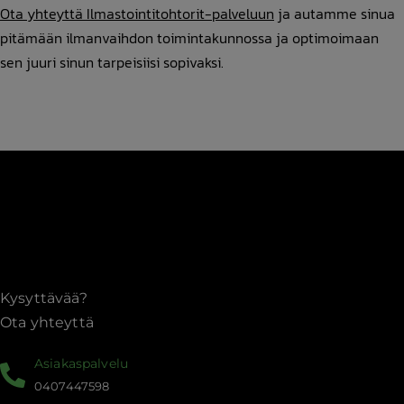
Ota yhteyttä Ilmastointitohtorit-palveluun
ja autamme sinua
pitämään ilmanvaihdon toimintakunnossa ja optimoimaan
sen juuri sinun tarpeisiisi sopivaksi.
Kysyttävää?
Ota yhteyttä
Asiakaspalvelu
0407447598