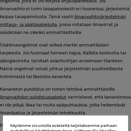
ongelmia, joita et voi korjata ohjauspaneelista. Jos
ilmanvaihto ei toimi tasapainoisesti eri huoneissa, järjestelmä
kaipaa tasapainotusta. Tämä vaatii
ilmanvaihtojärjestelmän
mittaus- ja säätöpalveluita
, joissa mitataan ilmavirrat ja
säädetään ne oikeiksi ammattilaitteilla.
Sisäilmaongelmat ovat selkeä merkki ammattilaisen
tarpeesta. Jos huomaat homeen hajua, liiallista kosteutta tai
allergiaoireita, tarvitset asiantuntijan arvioimaan tilanteen.
Nämä ongelmat voivat johtua järjestelmän puutteellisesta
toiminnasta tai likaisista kanavista.
Kanaviston puhdistus on toinen tehtävä ammattilaisille.
Ilmanvaihdon puhdistuspalvelut
varmistavat, että kanavistossa
ei ole pölyä, likaa tai muita epäpuhtauksia, jotka heikentävät
ilmanlaatua ja järjestelmän tehokkuutta.
Mekaaniset viat ja epätavallinen ääntely vaativat aina
Käytämme sivustolla evästeitä tarjotaksemme parhaan
mahdollisen käyttökokemuksen. Valitsemalla "Hyväksy