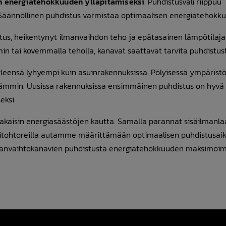
n energiatehokkuuden ylläpitämiseksi
. Puhdistusväli riippuu
 Säännöllinen puhdistus varmistaa optimaalisen energiatehokk
us, heikentynyt ilmanvaihdon teho ja epätasainen lämpötilaj
 tai kovemmalla teholla, kanavat saattavat tarvita puhdistus
n yleensä lyhyempi kuin asuinrakennuksissa. Pölyisessä ympäristö
ämmin. Uusissa rakennuksissa ensimmäinen puhdistus on hyvä 
eksi.
takaisin energiasäästöjen kautta. Samalla parannat sisäilmanla
titohtoreilla autamme määrittämään optimaalisen puhdistusai
ilmanvaihtokanavien puhdistusta energiatehokkuuden maksimoimi