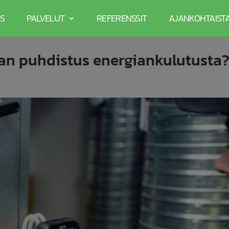
S
PALVELUT
REFERENSSIT
AJANKOHTAIST
n puhdistus energiankulutusta