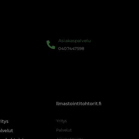
Asiakaspalvelu
0407447598
Ilmastointitohtorit.fi
itys
Yritys
lvelut
Palvelut