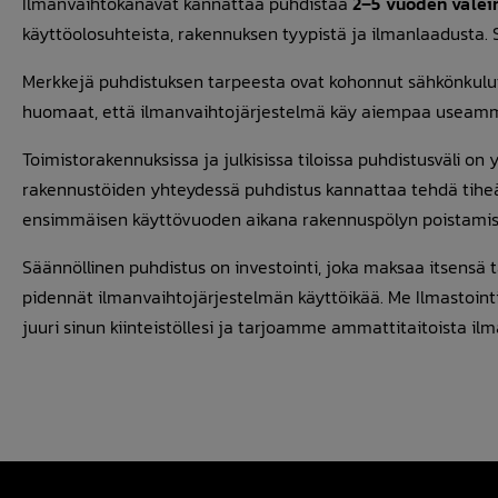
Ilmanvaihtokanavat kannattaa puhdistaa
2–5 vuoden välei
käyttöolosuhteista, rakennuksen tyypistä ja ilmanlaadusta.
Merkkejä puhdistuksen tarpeesta ovat kohonnut sähkönkulut
huomaat, että ilmanvaihtojärjestelmä käy aiempaa useammin
Toimistorakennuksissa ja julkisissa tiloissa puhdistusväli o
rakennustöiden yhteydessä puhdistus kannattaa tehdä tihe
ensimmäisen käyttövuoden aikana rakennuspölyn poistamis
Säännöllinen puhdistus on investointi, joka maksaa itsensä 
pidennät ilmanvaihtojärjestelmän käyttöikää. Me Ilmastoin
juuri sinun kiinteistöllesi ja tarjoamme ammattitaitoista 