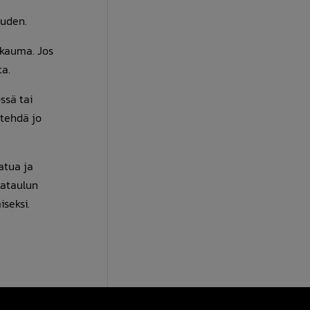
uuden.
akauma. Jos
ta.
ssä tai
tehdä jo
atua ja
kataulun
seksi.