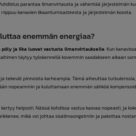
uhdistus parantaa ilmanvirtausta ja vähentää järjestelmän ku
iippuu kanavien likaantumisasteesta ja järjestelmän koosta.
uluttaa enemmän energiaa?
a
pöly ja lika luovat vastusta ilmanvirtaukselle
. Kun kanaviss
puhaltimen täytyy työskennellä kovemmin saadakseen aikaan sa
ja tekevät pinnoista karheampia. Tämä aiheuttaa turbulenssia,
yörimään nopeammin ja kuluttamaan enemmän sähköä kompensoi
ka kertyy helposti. Näissä kohdissa vastus kasvaa nopeasti, ja kok
heikkenee, mikä voi johtaa sisäilmaongelmiin ja pakottaa nost