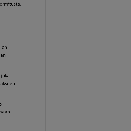
ormitusta,
a on
man
 joka
dakseen
o
amaan