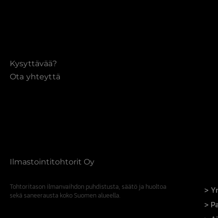
Kysyttävää?
Ota yhteyttä
Ilmastointitohtorit Oy
Tohtoritason ilmanvaihdon puhdistusta, säätö ja huoltoa
Yr
sekä saneerausta koko Suomen alueella.
Pa