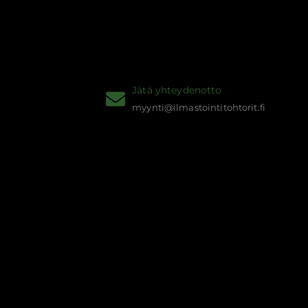
Jätä yhteydenotto
myynti@ilmastointitohtorit.fi