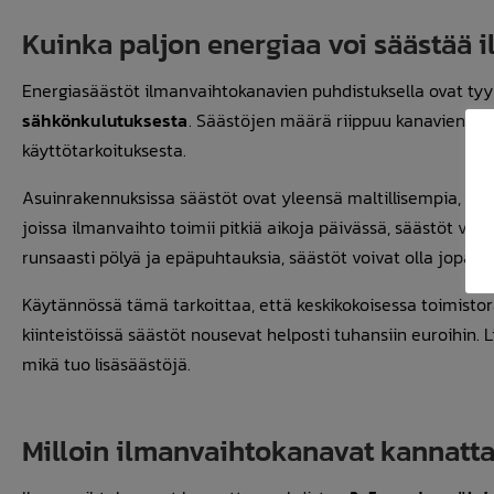
Kuinka paljon energiaa voi säästää 
Energiasäästöt ilmanvaihtokanavien puhdistuksella ovat tyyp
sähkönkulutuksesta
. Säästöjen määrä riippuu kanavien li
käyttötarkoituksesta.
Asuinrakennuksissa säästöt ovat yleensä maltillisempia, kos
joissa ilmanvaihto toimii pitkiä aikoja päivässä, säästöt voi
runsaasti pölyä ja epäpuhtauksia, säästöt voivat olla jopa s
Käytännössä tämä tarkoittaa, että keskikokoisessa toimisto
kiinteistöissä säästöt nousevat helposti tuhansiin euroihin
mikä tuo lisäsäästöjä.
Milloin ilmanvaihtokanavat kannatt