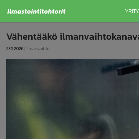
YRITY
Vähentääkö ilmanvaihtokanava
23.5.2026
|
Ilmanvaihto