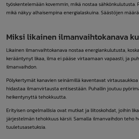
työskentelemään kovemmin, mikä nostaa sähkönkulutusta. P
mikä näkyy alhaisempina energialaskuina. Säästöjen määrä r
Miksi likainen ilmanvaihtokanava k
Likainen ilmanvaihtokanava nostaa energiankulutusta, kosk
kerääntynyt likaa, ilma ei pääse virtaamaan vapaasti, ja 
ilmanvaihdon.
Pölykertymät kanavien seinämillä kaventavat virtausaukkoa 
hidastaa ilmanvirtausta entisestään. Puhallin joutuu p
heikentynyttä tehokkuutta.
Erityisen ongelmallisia ovat mutkat ja liitoskohdat, joihin li
järjestelmän tehokkuus kärsii. Samalla ilmanvaihdon teho 
tuuletusasetuksia.