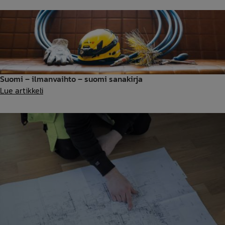
ilmastointi
olla
aina
päällä?
Suomi – ilmanvaihto – suomi sanakirja
Suomi
Lue artikkeli
–
ilmanvaihto
–
suomi
sanakirja