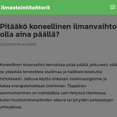
Pitääkö koneellinen ilmanvaihto
olla aina päällä?
23.2.2026
|
Ilmanvaihto
Koneellinen ilmanvaihto kannattaa pitää päällä jatkuvasti, sillä
se ylläpitää terveellistä sisäilmaa ja hallitsee kosteutta
tehokkaasti. Jatkuva käyttö ehkäisee sisäilmaongelmia ja
takaa energiatehokkaan toiminnan. Tilapäinen
sammuttaminen on mahdollista vain tietyissä tilanteissa,
kuten huoltotoimenpiteiden aikana tai lyhyiden poissaolojen
yhteydessä.