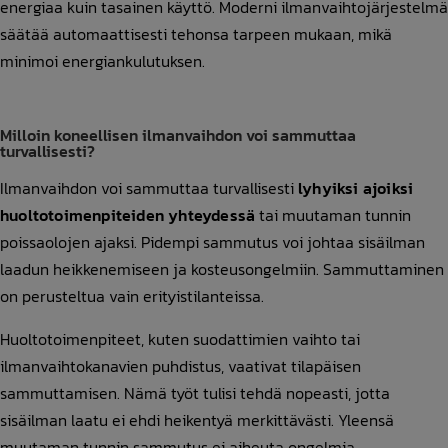
energiaa kuin tasainen käyttö. Moderni ilmanvaihtojärjestelmä
säätää automaattisesti tehonsa tarpeen mukaan, mikä
minimoi energiankulutuksen.
Milloin koneellisen ilmanvaihdon voi sammuttaa
turvallisesti?
Ilmanvaihdon voi sammuttaa turvallisesti
lyhyiksi ajoiksi
huoltotoimenpiteiden yhteydessä
tai muutaman tunnin
poissaolojen ajaksi. Pidempi sammutus voi johtaa sisäilman
laadun heikkenemiseen ja kosteusongelmiin. Sammuttaminen
on perusteltua vain erityistilanteissa.
Huoltotoimenpiteet, kuten suodattimien vaihto tai
ilmanvaihtokanavien puhdistus, vaativat tilapäisen
sammuttamisen. Nämä työt tulisi tehdä nopeasti, jotta
sisäilman laatu ei ehdi heikentyä merkittävästi. Yleensä
muutaman tunnin sammutus ei aiheuta ongelmia.