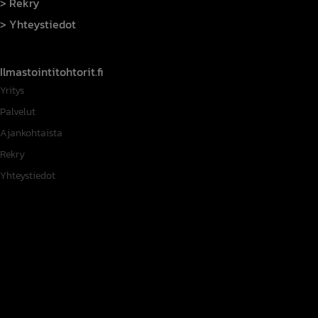
Rekry
Yhteystiedot
Ilmastointitohtorit.fi
Yritys
Palvelut
Ajankohtaista
Rekry
Yhteystiedot