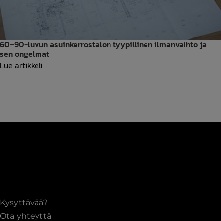
60–90-luvun asuinkerrostalon tyypillinen ilmanvaihto ja
sen ongelmat
60–
Lue artikkeli
90-
luvun
asuinkerrostalon
tyypillinen
ilmanvaihto
ja
sen
ongelmat
Kysyttävää?
Ota yhteyttä