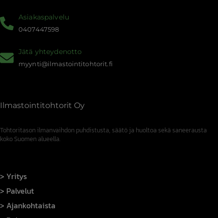
Asiakaspalvelu
0407447598
Jätä yhteydenotto
myynti@ilmastointitohtorit.fi
Ilmastointitohtorit Oy
Tohtoritason ilmanvaihdon puhdistusta, säätö ja huoltoa sekä saneerausta
koko Suomen alueella.
Yritys
Palvelut
Ajankohtaista