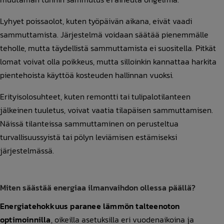
Lyhyet poissaolot, kuten työpäivän aikana, eivät vaadi
sammuttamista. Järjestelmä voidaan säätää pienemmälle
teholle, mutta täydellistä sammuttamista ei suositella. Pitkät
lomat voivat olla poikkeus, mutta silloinkin kannattaa harkita
pientehoista käyttöä kosteuden hallinnan vuoksi.
Erityisolosuhteet, kuten remontti tai tulipalotilanteen
jälkeinen tuuletus, voivat vaatia tilapäisen sammuttamisen.
Näissä tilanteissa sammuttaminen on perusteltua
turvallisuussyistä tai pölyn leviämisen estämiseksi
järjestelmässä.
Miten säästää energiaa ilmanvaihdon ollessa päällä?
Energiatehokkuus paranee lämmön talteenoton
optimoinnilla
, oikeilla asetuksilla eri vuodenaikoina ja