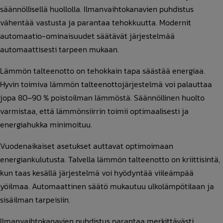
säännöllisellä huollolla. Ilmanvaihtokanavien puhdistus
vähentää vastusta ja parantaa tehokkuutta. Modernit
automaatio-ominaisuudet säätävät järjestelmää
automaattisesti tarpeen mukaan.
Lämmön talteenotto on tehokkain tapa säästää energiaa.
Hyvin toimiva lämmön talteenottojärjestelmä voi palauttaa
jopa 80–90 % poistoilman lämmöstä. Säännöllinen huolto
varmistaa, että lämmönsiirrin toimii optimaalisesti ja
energiahukka minimoituu.
Vuodenaikaiset asetukset auttavat optimoimaan
energiankulutusta. Talvella lämmön talteenotto on kriittisintä,
kun taas kesällä järjestelmä voi hyödyntää viileämpää
yöilmaa. Automaattinen säätö mukautuu ulkolämpötilaan ja
sisäilman tarpeisiin.
Ilmanvaihtokanavien puhdistus parantaa merkittävästi