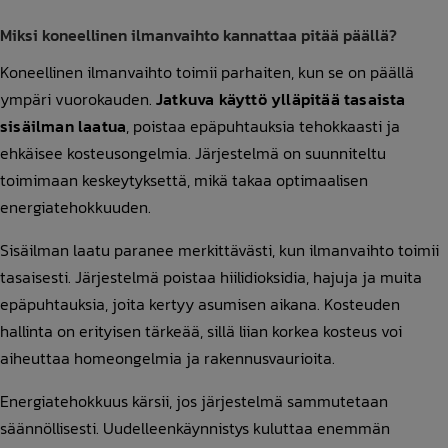
Miksi koneellinen ilmanvaihto kannattaa pitää päällä?
Koneellinen ilmanvaihto toimii parhaiten, kun se on päällä
ympäri vuorokauden.
Jatkuva käyttö ylläpitää tasaista
sisäilman laatua
, poistaa epäpuhtauksia tehokkaasti ja
ehkäisee kosteusongelmia. Järjestelmä on suunniteltu
toimimaan keskeytyksettä, mikä takaa optimaalisen
energiatehokkuuden.
Sisäilman laatu paranee merkittävästi, kun ilmanvaihto toimii
tasaisesti. Järjestelmä poistaa hiilidioksidia, hajuja ja muita
epäpuhtauksia, joita kertyy asumisen aikana. Kosteuden
hallinta on erityisen tärkeää, sillä liian korkea kosteus voi
aiheuttaa homeongelmia ja rakennusvaurioita.
Energiatehokkuus kärsii, jos järjestelmä sammutetaan
säännöllisesti. Uudelleenkäynnistys kuluttaa enemmän