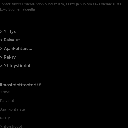
Tohtoritason ilmanvaihdon puhdistusta, säätö ja huoltoa sekä saneerausta
koko Suomen alueella.
Yritys
Palvelut
Ajankohtaista
Rekry
Yhteystiedot
Ilmastointitohtorit.fi
Yritys
Palvelut
Ajankohtaista
Rekry
Yhteystiedot