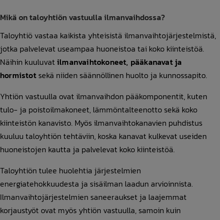
Mikä on taloyhtiön vastuulla ilmanvaihdossa?
Taloyhtiö vastaa kaikista yhteisistä ilmanvaihtojärjestelmistä,
jotka palvelevat useampaa huoneistoa tai koko kiinteistöä.
Näihin kuuluvat
ilmanvaihtokoneet, pääkanavat ja
hormistot
sekä niiden säännöllinen huolto ja kunnossapito.
Yhtiön vastuulla ovat ilmanvaihdon pääkomponentit, kuten
tulo- ja poistoilmakoneet, lämmöntalteenotto sekä koko
kiinteistön kanavisto. Myös ilmanvaihtokanavien puhdistus
kuuluu taloyhtiön tehtäviin, koska kanavat kulkevat useiden
huoneistojen kautta ja palvelevat koko kiinteistöä.
Taloyhtiön tulee huolehtia järjestelmien
energiatehokkuudesta ja sisäilman laadun arvioinnista.
Ilmanvaihtojärjestelmien saneeraukset ja laajemmat
korjaustyöt ovat myös yhtiön vastuulla, samoin kuin