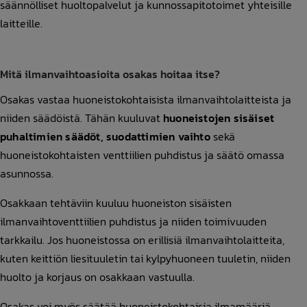
säännölliset huoltopalvelut ja kunnossapitotoimet yhteisille
laitteille.
Mitä ilmanvaihtoasioita osakas hoitaa itse?
Osakas vastaa huoneistokohtaisista ilmanvaihtolaitteista ja
niiden säädöistä. Tähän kuuluvat
huoneistojen sisäiset
puhaltimien säädöt, suodattimien vaihto
sekä
huoneistokohtaisten venttiilien puhdistus ja säätö omassa
asunnossa.
Osakkaan tehtäviin kuuluu huoneiston sisäisten
ilmanvaihtoventtiilien puhdistus ja niiden toimivuuden
tarkkailu. Jos huoneistossa on erillisiä ilmanvaihtolaitteita,
kuten keittiön liesituuletin tai kylpyhuoneen tuuletin, niiden
huolto ja korjaus on osakkaan vastuulla.
Osakas voi myös säätää huoneistokohtaisia ilmamääriä