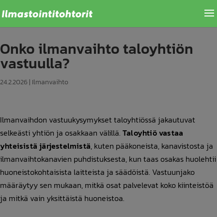
Onko ilmanvaihto taloyhtiön
vastuulla?
24.2.2026
|
Ilmanvaihto
Ilmanvaihdon vastuukysymykset taloyhtiössä jakautuvat
selkeästi yhtiön ja osakkaan välillä.
Taloyhtiö vastaa
yhteisistä järjestelmistä
, kuten pääkoneista, kanavistosta ja
ilmanvaihtokanavien puhdistuksesta, kun taas osakas huolehtii
huoneistokohtaisista laitteista ja säädöistä. Vastuunjako
määräytyy sen mukaan, mitkä osat palvelevat koko kiinteistöä
ja mitkä vain yksittäistä huoneistoa.