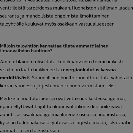
venttiileistä tarpeidensa mukaan. Huoneiston sisäilman laadun
seuranta ja mahdollisista ongelmista ilmoittaminen
taloyhtiölle kuuluvat myös osakkaan vastuualueeseen.
Milloin taloyhtiön kannattaa tilata ammattilainen
ilmanvaihdon huoltoon?
Ammattilainen tulisi tilata, kun ilmanvaihto toimii heikosti,
sisäilman laatu heikkenee tai
energiankulutus kasvaa
merkittävästi
. Säännöllinen huolto kannattaa tilata vähintään
kerran vuodessa järjestelmän kunnon varmistamiseksi.
Merkkejä huoltotarpeesta ovat vetoisuus, kosteusongelmat,
epämiellyttävät hajut tai ilmanvaihtokoneiden poikkeavat
äänet. Jos sisäilmaongelmia ilmenee useassa huoneistossa,
kyse on todennäköisesti yhteisestä järjestelmästä, joka vaatii
ammattilaisen tarkastuksen.