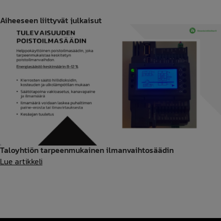
Aiheeseen liittyvät julkaisut
Taloyhtiön tarpeenmukainen ilmanvaihtosäädin
Taloyhtiön
Lue artikkeli
tarpeenmukainen
ilmanvaihtosäädin