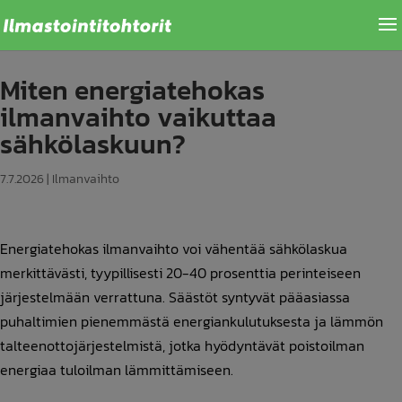
Miten energiatehokas
ilmanvaihto vaikuttaa
sähkölaskuun?
7.7.2026
|
Ilmanvaihto
Energiatehokas ilmanvaihto voi vähentää sähkölaskua
merkittävästi, tyypillisesti 20-40 prosenttia perinteiseen
järjestelmään verrattuna. Säästöt syntyvät pääasiassa
puhaltimien pienemmästä energiankulutuksesta ja lämmön
talteenottojärjestelmistä, jotka hyödyntävät poistoilman
energiaa tuloilman lämmittämiseen.