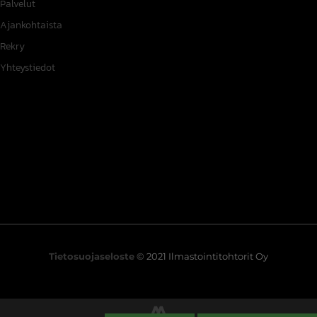
Palvelut
Ajankohtaista
Rekry
Yhteystiedot
Tietosuojaseloste
© 2021 Ilmastointitohtorit Oy