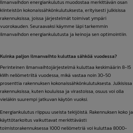
Ilmanvaihdon energiankulutus muodostaa merkittävän osan
kiinteistön kokonaissähkönkulutuksesta, erityisesti julkisissa
rakennuksissa, joissa järjestelmät toimivat ympäri
vuorokauden. Seuraavaksi käymme läpi tarkemmin
ilmanvaihdon energiankulutusta ja keinoja sen optimointiin.
Kuinka paljon ilmanvaihto kuluttaa sähköä vuodessa?
Perinteinen ilmanvaihtojärjestelmä kuluttaa keskimäärin 8-15
kWh neliömetriltä vuodessa, mikä vastaa noin 30-50
prosenttia rakennuksen kokonaissähkönkulutuksesta. Julkisissa
rakennuksissa, kuten kouluissa ja virastoissa, osuus voi olla
vieläkin suurempi jatkuvan käytön vuoksi.
Energiankulutus riippuu useista tekijöistä. Rakennuksen koko ja
käyttötarkoitus vaikuttavat merkittävästi:
toimistorakennuksessa 1000 neliömetriä voi kuluttaa 8000-