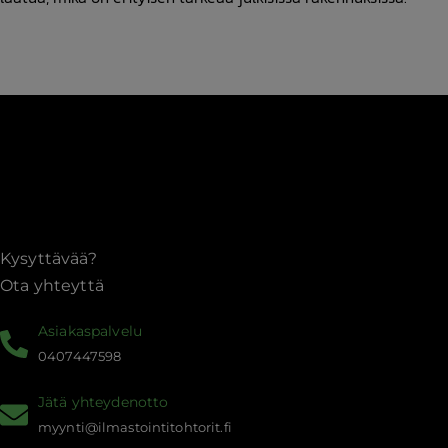
Kysyttävää?
Ota yhteyttä
Asiakaspalvelu
0407447598
Jätä yhteydenotto
myynti@ilmastointitohtorit.fi