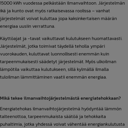
15000 kWh vuodessa pelkästään ilmanvaihtoon. Järjestelmän
ikä ja kunto ovat myös ratkaisevassa roolissa – vanhat
järjestelmät voivat kuluttaa jopa kaksinkertaisen määrän
energiaa uusiin verrattuna.
Käyttöajat ja -tavat vaikuttavat kulutukseen huomattavasti.
Järjestelmät, jotka toimivat täydellä teholla ympäri
vuorokauden, kuluttavat luonnollisesti enemmän kuin
tarpeenmukaisesti säädetyt järjestelmät. Myös ulkoilman
lämpötila vaikuttaa kulutukseen, sillä kylmällä ilmalla
tuloilman lämmittäminen vaatii enemmän energiaa.
Mikä tekee ilmanvaihtojärjestelmästä energiatehokkaan?
Energiatehokas ilmanvaihtojärjestelmä hyödyntää lämmön
talteenottoa, tarpeenmukaista säätöä ja tehokkaita
puhaltimia, jotka yhdessä voivat vähentää energiankulutusta