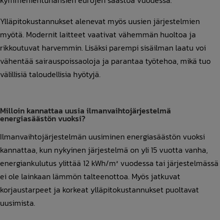
kymmenientuhansien eurojen säästöä vuodessa.
Ylläpitokustannukset alenevat myös uusien järjestelmien
myötä. Modernit laitteet vaativat vähemmän huoltoa ja
rikkoutuvat harvemmin. Lisäksi parempi sisäilman laatu voi
vähentää sairauspoissaoloja ja parantaa työtehoa, mikä tuo
välillisiä taloudellisia hyötyjä.
Milloin kannattaa uusia ilmanvaihtojärjestelmä
energiasäästön vuoksi?
Ilmanvaihtojärjestelmän uusiminen energiasäästön vuoksi
kannattaa, kun nykyinen järjestelmä on yli 15 vuotta vanha,
energiankulutus ylittää 12 kWh/m² vuodessa tai järjestelmässä
ei ole lainkaan lämmön talteenottoa. Myös jatkuvat
korjaustarpeet ja korkeat ylläpitokustannukset puoltavat
uusimista.