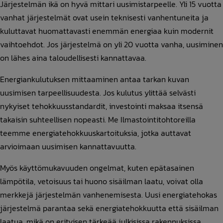
Järjestelmän ikä on hyvä mittari uusimistarpeelle. Yli 15 vuotta
vanhat järjestelmät ovat usein teknisesti vanhentuneita ja
kuluttavat huomattavasti enemmän energiaa kuin modernit
vaihtoehdot. Jos järjestelmä on yli 20 vuotta vanha, uusiminen
on lähes aina taloudellisesti kannattavaa.
Energiankulutuksen mittaaminen antaa tarkan kuvan
uusimisen tarpeellisuudesta. Jos kulutus ylittää selvästi
nykyiset tehokkuusstandardit, investointi maksaa itsensä
takaisin suhteellisen nopeasti. Me Ilmastointitohtoreilla
teemme energiatehokkuuskartoituksia, jotka auttavat
arvioimaan uusimisen kannattavuutta.
Myös käyttömukavuuden ongelmat, kuten epätasainen
lämpötila, vetoisuus tai huono sisäilman laatu, voivat olla
merkkejä järjestelmän vanhenemisesta. Uusi energiatehokas
järjestelmä parantaa sekä energiatehokkuutta että sisäilman
laatua, mikä on erityisen tärkeää julkisissa rakennuksissa.