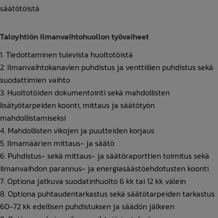
säätötöistä
Taloyhtiön ilmanvaihtohuollon työvaiheet
Tiedottaminen tulevista huoltotöistä
Ilmanvaihtokanavien puhdistus ja venttiilien puhdistus sekä
suodattimien vaihto
Huoltotöiden dokumentointi sekä mahdollisten
lisätyötarpeiden koonti, mittaus ja säätötyön
mahdollistamiseksi
Mahdollisten vikojen ja puutteiden korjaus
Ilmamäärien mittaus- ja säätö
Puhdistus- sekä mittaus- ja säätöraporttien toimitus sekä
ilmanvaihdon parannus- ja energiasäästöehdotusten koonti
Optiona jatkuva suodatinhuolto 6 kk tai 12 kk välein
Optiona puhtaudentarkastus sekä säätötarpeiden tarkastus
60-72 kk edellisen puhdistuksen ja säädön jälkeen