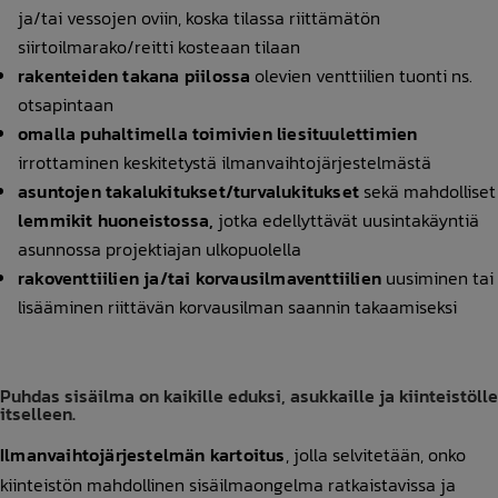
ja/tai vessojen oviin, koska tilassa riittämätön
siirtoilmarako/reitti kosteaan tilaan
rakenteiden takana piilossa
olevien venttiilien tuonti ns.
otsapintaan
omalla puhaltimella toimivien liesituulettimien
irrottaminen keskitetystä ilmanvaihtojärjestelmästä
asuntojen takalukitukset/turvalukitukset
sekä mahdolliset
lemmikit huoneistossa,
jotka edellyttävät uusintakäyntiä
asunnossa projektiajan ulkopuolella
rakoventtiilien ja/tai korvausilmaventtiilien
uusiminen tai
lisääminen riittävän korvausilman saannin takaamiseksi
Puhdas sisäilma on kaikille eduksi, asukkaille ja kiinteistölle
itselleen.
Ilmanvaihtojärjestelmän kartoitus
, jolla selvitetään, onko
kiinteistön mahdollinen sisäilmaongelma ratkaistavissa ja