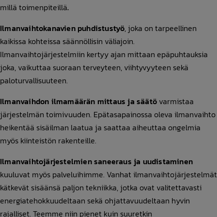
millä toimenpiteillä
.
Ilmanvaihtokanavien puhdistustyö
, joka on tarpeellinen
kaikissa kohteissa säännöllisin väliajoin.
Ilmanvaihtojärjestelmiin kertyy ajan mittaan epäpuhtauksia
joka, vaikuttaa suoraan terveyteen, viihtyvyyteen sekä
paloturvallisuuteen.
Ilmanvaihdon ilmamäärän mittaus ja säätö
varmistaa
järjestelmän toimivuuden. Epätasapainossa oleva ilmanvaihto
heikentää sisäilman laatua ja saattaa aiheuttaa ongelmia
myös kiinteistön rakenteille.
Ilmanvaihtojärjestelmien saneeraus ja uudistaminen
kuuluvat myös palveluihimme. Vanhat ilmanvaihtojärjestelmät
kätkevät sisäänsä paljon tekniikka, jotka ovat valitettavasti
energiatehokkuudeltaan sekä ohjattavuudeltaan hyvin
rajalliset. Teemme niin pienet kuin suuretkin