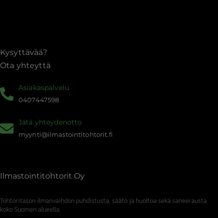
Kysyttävää?
Ota yhteyttä
Asiakaspalvelu
0407447598
Jätä yhteydenotto
myynti@ilmastointitohtorit.fi
Ilmastointitohtorit Oy
Tohtoritason ilmanvaihdon puhdistusta, säätö ja huoltoa sekä saneerausta
koko Suomen alueella.