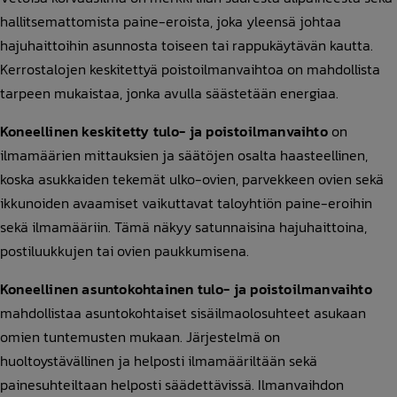
hallitsemattomista paine-eroista, joka yleensä johtaa
hajuhaittoihin asunnosta toiseen tai rappukäytävän kautta.
Kerrostalojen keskitettyä poistoilmanvaihtoa on mahdollista
tarpeen mukaistaa, jonka avulla säästetään energiaa.
Koneellinen keskitetty tulo- ja poistoilmanvaihto
on
ilmamäärien mittauksien ja säätöjen osalta haasteellinen,
koska asukkaiden tekemät ulko-ovien, parvekkeen ovien sekä
ikkunoiden avaamiset vaikuttavat taloyhtiön paine-eroihin
sekä ilmamääriin. Tämä näkyy satunnaisina hajuhaittoina,
postiluukkujen tai ovien paukkumisena.
Koneellinen asuntokohtainen tulo- ja poistoilmanvaihto
mahdollistaa asuntokohtaiset sisäilmaolosuhteet asukaan
omien tuntemusten mukaan. Järjestelmä on
huoltoystävällinen ja helposti ilmamääriltään sekä
painesuhteiltaan helposti säädettävissä. Ilmanvaihdon