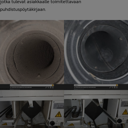
jotka tulevat asiakkaalle toimitettavaan
puhdistuspöytäkirjaan.