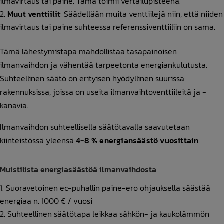
ilmavirtaus tai paine. Tämä toimii vertailupisteenä.
Muut venttiilit
: Säädellään muita venttiilejä niin, että niiden
ilmavirtaus tai paine suhteessa referenssiventtiiliin on sama.
Tämä lähestymistapa mahdollistaa tasapainoisen
ilmanvaihdon ja vähentää tarpeetonta energiankulutusta.
Suhteellinen säätö on erityisen hyödyllinen suurissa
rakennuksissa, joissa on useita ilmanvaihtoventtiileitä ja -
kanavia.
Ilmanvaihdon suhteellisella säätötavalla saavutetaan
kiinteistössä yleensä
4-8 % energiansäästö vuosittain
.
Muistilista energiasäästöä ilmanvaihdosta
Suoravetoinen ec-puhallin paine-ero ohjauksella säästää
energiaa n. 1000 € / vuosi
Suhteellinen säätötapa leikkaa sähkön- ja kaukolämmön