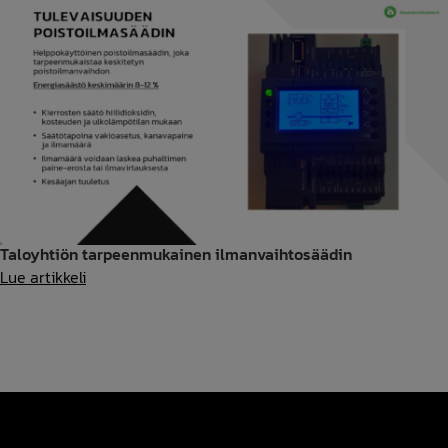
Taloyhtiön tarpeenmukainen ilmanvaihtosäädin
Taloyhtiön
Lue artikkeli
tarpeenmukainen
ilmanvaihtosäädin