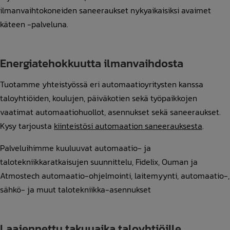
ilmanvaihtokoneiden saneeraukset nykyaikaisiksi avaimet
käteen -palveluna.
Energiatehokkuutta ilmanvaihdosta
Tuotamme yhteistyössä eri automaatioyritysten kanssa
taloyhtiöiden, koulujen, päiväkotien sekä työpaikkojen
vaatimat automaatiohuollot, asennukset sekä saneeraukset.
Kysy tarjousta
kiinteistösi automaation saneerauksesta
.
Palveluihimme kuuluuvat automaatio- ja
talotekniikkaratkaisujen suunnittelu, Fidelix, Ouman ja
Atmostech automaatio-ohjelmointi, laitemyynti, automaatio-,
sähkö- ja muut talotekniikka-asennukset
Laajennettu takuuaika taloyhtiöille