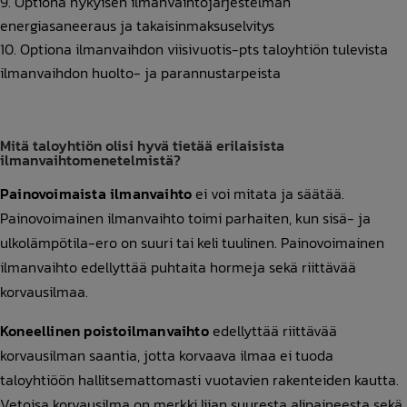
Optiona nykyisen ilmanvaihtojärjestelmän
energiasaneeraus ja takaisinmaksuselvitys
Optiona ilmanvaihdon viisivuotis-pts taloyhtiön tulevista
ilmanvaihdon huolto- ja parannustarpeista
Mitä taloyhtiön olisi hyvä tietää erilaisista
ilmanvaihtomenetelmistä?
Painovoimaista ilmanvaihto
ei voi mitata ja säätää.
Painovoimainen ilmanvaihto toimi parhaiten, kun sisä- ja
ulkolämpötila-ero on suuri tai keli tuulinen. Painovoimainen
ilmanvaihto edellyttää puhtaita hormeja sekä riittävää
korvausilmaa.
Koneellinen poistoilmanvaihto
edellyttää riittävää
korvausilman saantia, jotta korvaava ilmaa ei tuoda
taloyhtiöön hallitsemattomasti vuotavien rakenteiden kautta.
Vetoisa korvausilma on merkki liian suuresta alipaineesta sekä