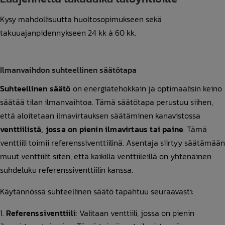
Kysy mahdollisuutta huoltosopimukseen sekä
takuuajanpidennykseen 24 kk à 60 kk.
Ilmanvaihdon suhteellinen säätötapa
Suhteellinen säätö
on energiatehokkain ja optimaalisin keino
säätää tilan ilmanvaihtoa. Tämä säätötapa perustuu siihen,
että aloitetaan ilmavirtauksen säätäminen kanavistossa
venttiilistä, jossa on pienin ilmavirtaus tai paine
. Tämä
venttiili toimii referenssiventtiilinä. Asentaja siirtyy säätämään
muut venttiilit siten, että kaikilla venttiileillä on yhtenäinen
suhdeluku referenssiventtiilin kanssa.
Käytännössä suhteellinen säätö tapahtuu seuraavasti:
Referenssiventtiili
: Valitaan venttiili, jossa on pienin