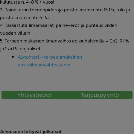
kulutusta n. 4-8 % / vuosi
Paine-eron toimenpideraja poistoilmanvaihto 15 Pa, tulo ja
poistoilmanvaihto 5 Pa
Tarkastuta ilmamäärät, paine-erot ja puhtaus viiden
vuoden välein
Tarpeen mukainen ilmanvaihto ec-puhaltimilla = Co2, RH%
ja/tai Pa ohjaukset
Älytohtori – tarpeenmukainen
poistoilmanvaihtosäädin
Yhteystiedot
Tarjouspyyntö
Aiheeseen liittyvät julkaisut