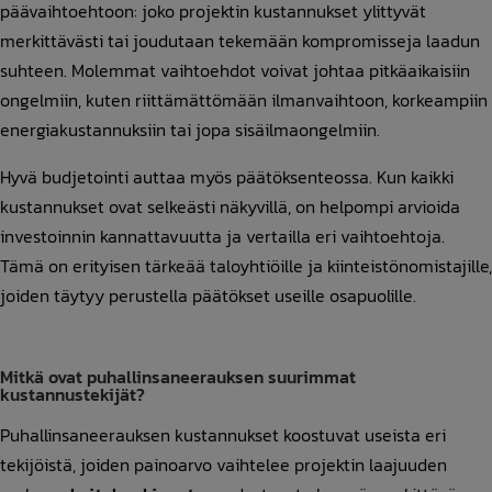
päävaihtoehtoon: joko projektin kustannukset ylittyvät
merkittävästi tai joudutaan tekemään kompromisseja laadun
suhteen. Molemmat vaihtoehdot voivat johtaa pitkäaikaisiin
ongelmiin, kuten riittämättömään ilmanvaihtoon, korkeampiin
energiakustannuksiin tai jopa sisäilmaongelmiin.
Hyvä budjetointi auttaa myös päätöksenteossa. Kun kaikki
kustannukset ovat selkeästi näkyvillä, on helpompi arvioida
investoinnin kannattavuutta ja vertailla eri vaihtoehtoja.
Tämä on erityisen tärkeää taloyhtiöille ja kiinteistönomistajille,
joiden täytyy perustella päätökset useille osapuolille.
Mitkä ovat puhallinsaneerauksen suurimmat
kustannustekijät?
Puhallinsaneerauksen kustannukset koostuvat useista eri
tekijöistä, joiden painoarvo vaihtelee projektin laajuuden