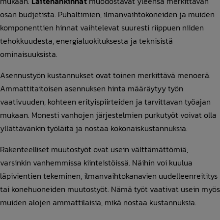
mukaan.
Laitehankinnat
muodostavat yleensä merkittävän
osan budjetista. Puhaltimien, ilmanvaihtokoneiden ja muiden
komponenttien hinnat vaihtelevat suuresti riippuen niiden
tehokkuudesta, energialuokituksesta ja teknisistä
ominaisuuksista.
Asennustyön kustannukset ovat toinen merkittävä menoerä.
Ammattitaitoisen asennuksen hinta määräytyy työn
vaativuuden, kohteen erityispiirteiden ja tarvittavan työajan
mukaan. Monesti vanhojen järjestelmien purkutyöt voivat olla
yllättävänkin työläitä ja nostaa kokonaiskustannuksia.
Rakenteelliset muutostyöt ovat usein välttämättömiä,
varsinkin vanhemmissa kiinteistöissä. Näihin voi kuulua
läpivientien tekeminen, ilmanvaihtokanavien uudelleenreititys
tai konehuoneiden muutostyöt. Nämä työt vaativat usein myös
muiden alojen ammattilaisia, mikä nostaa kustannuksia.