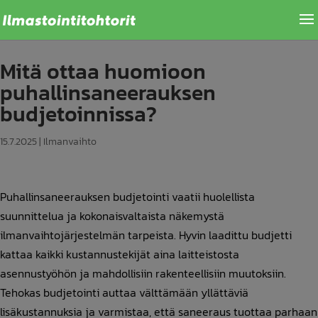
Mitä ottaa huomioon
puhallinsaneerauksen
budjetoinnissa?
15.7.2025
|
Ilmanvaihto
Puhallinsaneerauksen budjetointi vaatii huolellista
suunnittelua ja kokonaisvaltaista näkemystä
ilmanvaihtojärjestelmän tarpeista. Hyvin laadittu budjetti
kattaa kaikki kustannustekijät aina laitteistosta
asennustyöhön ja mahdollisiin rakenteellisiin muutoksiin.
Tehokas budjetointi auttaa välttämään yllättäviä
lisäkustannuksia ja varmistaa, että saneeraus tuottaa parhaan