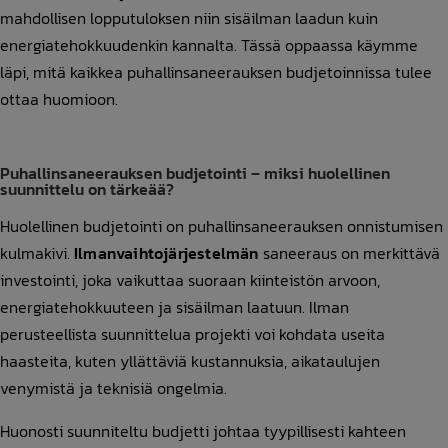
mahdollisen lopputuloksen niin sisäilman laadun kuin
energiatehokkuudenkin kannalta. Tässä oppaassa käymme
läpi, mitä kaikkea puhallinsaneerauksen budjetoinnissa tulee
ottaa huomioon.
Puhallinsaneerauksen budjetointi – miksi huolellinen
suunnittelu on tärkeää?
Huolellinen budjetointi on puhallinsaneerauksen onnistumisen
kulmakivi.
Ilmanvaihtojärjestelmän
saneeraus on merkittävä
investointi, joka vaikuttaa suoraan kiinteistön arvoon,
energiatehokkuuteen ja sisäilman laatuun. Ilman
perusteellista suunnittelua projekti voi kohdata useita
haasteita, kuten yllättäviä kustannuksia, aikataulujen
venymistä ja teknisiä ongelmia.
Huonosti suunniteltu budjetti johtaa tyypillisesti kahteen