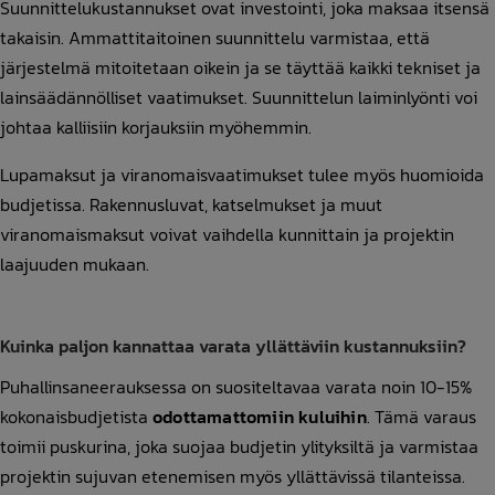
Suunnittelukustannukset ovat investointi, joka maksaa itsensä
takaisin. Ammattitaitoinen suunnittelu varmistaa, että
järjestelmä mitoitetaan oikein ja se täyttää kaikki tekniset ja
lainsäädännölliset vaatimukset. Suunnittelun laiminlyönti voi
johtaa kalliisiin korjauksiin myöhemmin.
Lupamaksut ja viranomaisvaatimukset tulee myös huomioida
budjetissa. Rakennusluvat, katselmukset ja muut
viranomaismaksut voivat vaihdella kunnittain ja projektin
laajuuden mukaan.
Kuinka paljon kannattaa varata yllättäviin kustannuksiin?
Puhallinsaneerauksessa on suositeltavaa varata noin 10-15%
kokonaisbudjetista
odottamattomiin kuluihin
. Tämä varaus
toimii puskurina, joka suojaa budjetin ylityksiltä ja varmistaa
projektin sujuvan etenemisen myös yllättävissä tilanteissa.