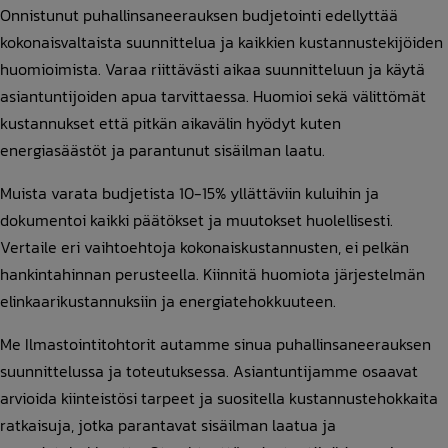
Onnistunut puhallinsaneerauksen budjetointi edellyttää
kokonaisvaltaista suunnittelua ja kaikkien kustannustekijöiden
huomioimista. Varaa riittävästi aikaa suunnitteluun ja käytä
asiantuntijoiden apua tarvittaessa. Huomioi sekä välittömät
kustannukset että pitkän aikavälin hyödyt kuten
energiasäästöt ja parantunut sisäilman laatu.
Muista varata budjetista 10-15% yllättäviin kuluihin ja
dokumentoi kaikki päätökset ja muutokset huolellisesti.
Vertaile eri vaihtoehtoja kokonaiskustannusten, ei pelkän
hankintahinnan perusteella. Kiinnitä huomiota järjestelmän
elinkaarikustannuksiin ja energiatehokkuuteen.
Me Ilmastointitohtorit autamme sinua puhallinsaneerauksen
suunnittelussa ja toteutuksessa. Asiantuntijamme osaavat
arvioida kiinteistösi tarpeet ja suositella kustannustehokkaita
ratkaisuja, jotka parantavat sisäilman laatua ja