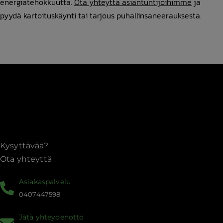
energiatehokkuutta.
Ota yhteyttä asiantuntijoihimme
ja
pyydä kartoituskäynti tai tarjous puhallinsaneerauksesta.
Kysyttävää?
Ota yhteyttä
Asiakaspalvelu
0407447598
Jätä yhteydenotto