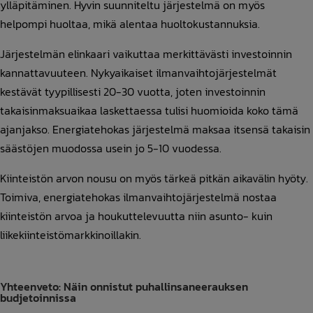
ylläpitäminen. Hyvin suunniteltu järjestelmä on myös
helpompi huoltaa, mikä alentaa huoltokustannuksia.
Järjestelmän elinkaari vaikuttaa merkittävästi investoinnin
kannattavuuteen. Nykyaikaiset ilmanvaihtojärjestelmät
kestävät tyypillisesti 20-30 vuotta, joten investoinnin
takaisinmaksuaikaa laskettaessa tulisi huomioida koko tämä
ajanjakso. Energiatehokas järjestelmä maksaa itsensä takaisin
säästöjen muodossa usein jo 5-10 vuodessa.
Kiinteistön arvon nousu on myös tärkeä pitkän aikavälin hyöty.
Toimiva, energiatehokas ilmanvaihtojärjestelmä nostaa
kiinteistön arvoa ja houkuttelevuutta niin asunto- kuin
liikekiinteistömarkkinoillakin.
Yhteenveto: Näin onnistut puhallinsaneerauksen
budjetoinnissa