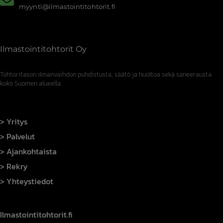
myynti@ilmastointitohtorit.fi
Ilmastointitohtorit Oy
Tohtoritason ilmanvaihdon puhdistusta, säätö ja huoltoa sekä saneerausta
koko Suomen alueella.
Yritys
Palvelut
Ajankohtaista
Rekry
Yhteystiedot
Ilmastointitohtorit.fi