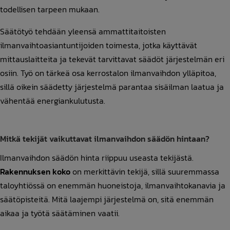
todellisen tarpeen mukaan.
Säätötyö tehdään yleensä ammattitaitoisten
ilmanvaihtoasiantuntijoiden toimesta, jotka käyttävät
mittauslaitteita ja tekevät tarvittavat säädöt järjestelmän eri
osiin. Työ on tärkeä osa kerrostalon ilmanvaihdon ylläpitoa,
sillä oikein säädetty järjestelmä parantaa sisäilman laatua ja
vähentää energiankulutusta.
Mitkä tekijät vaikuttavat ilmanvaihdon säädön hintaan?
Ilmanvaihdon säädön hinta riippuu useasta tekijästä.
Rakennuksen koko
on merkittävin tekijä, sillä suuremmassa
taloyhtiössä on enemmän huoneistoja, ilmanvaihtokanavia ja
säätöpisteitä. Mitä laajempi järjestelmä on, sitä enemmän
aikaa ja työtä säätäminen vaatii.