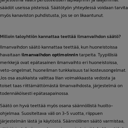
säädöt useissa pisteissä. Säätötyön yhteydessä voidaan tarvita
myös kanaviston puhdistusta, jos se on likaantunut.
Milloin taloyhtiön kannattaa teettää ilmanvaihdon säätö?
Ilmanvaihdon säätö kannattaa teettää, kun huoneistoissa
havaitaan
ilmanvaihdon optimoinnin
tarpeita. Tyypillisiä
merkkejä ovat epätasainen ilmanvaihto eri huoneistoissa,
veto-ongelmat, huoneilman tunkkaisuus tai kosteusongelmat.
Jos osa asukkaista valittaa liian voimakkaasta vedosta ja
toiset taas riittämättömästä ilmanvaihdosta, järjestelmä on
todennäköisesti epätasapainossa.
Säätö on hyvä teettää myös osana säännöllistä huolto-
ohjelmaa. Suositeltava väli on 3-5 vuotta, riippuen
järjestelmän iästä ja käytöstä. Säännöllinen säätö varmistaa,