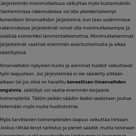
Järjestelmän monimutkaisuus vaikuttaa myös kustannuksiin.
Vanhemmissa rakennuksissa voi olla yksinkertaisempi
koneellisen ilmanvaihdon järjestelmä, kun taas uudemmissa
rakennuksissa järjestelmät voivat olla monimutkaisempia ja
sisältää esimerkiksi lämmöntalteenottoa. Monimutkaisemmat
järjestelmät vaativat enemmän asiantuntemusta ja aikaa
säätötyössä.
Ilmanvaihdon nykyinen kunto ja aiemmat huollot vaikuttavat
työn laajuuteen. Jos järjestelmää ei ole säädetty pitkään
aikaan tai jos siinä on havaittu
koneellisen ilmanvaihdon
ongelmia
, säätötyö voi vaatia enemmän korjaavia
toimenpiteitä. Tällöin pelkän säädön lisäksi saatetaan joutua
tekemään myös muita huoltotoimia.
Myös tarvittavien toimenpiteiden laajuus vaikuttaa hintaan.
Joskus riittää kevyt tarkistus ja pienet säädöt, mutta toisinaan
järjestelmä vaatii perusteellisen läpikäynnin ja laajemmat