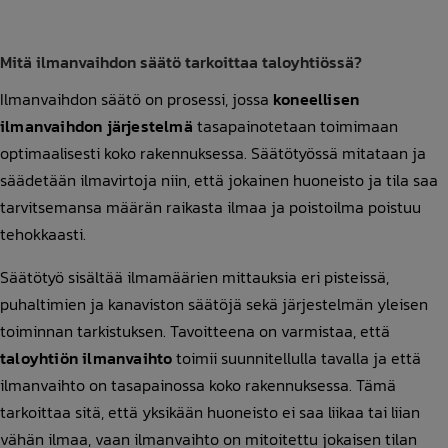
Mitä ilmanvaihdon säätö tarkoittaa taloyhtiössä?
Ilmanvaihdon säätö on prosessi, jossa
koneellisen
ilmanvaihdon järjestelmä
tasapainotetaan toimimaan
optimaalisesti koko rakennuksessa. Säätötyössä mitataan ja
säädetään ilmavirtoja niin, että jokainen huoneisto ja tila saa
tarvitsemansa määrän raikasta ilmaa ja poistoilma poistuu
tehokkaasti.
Säätötyö sisältää ilmamäärien mittauksia eri pisteissä,
puhaltimien ja kanaviston säätöjä sekä järjestelmän yleisen
toiminnan tarkistuksen. Tavoitteena on varmistaa, että
taloyhtiön ilmanvaihto
toimii suunnitellulla tavalla ja että
ilmanvaihto on tasapainossa koko rakennuksessa. Tämä
tarkoittaa sitä, että yksikään huoneisto ei saa liikaa tai liian
vähän ilmaa, vaan ilmanvaihto on mitoitettu jokaisen tilan