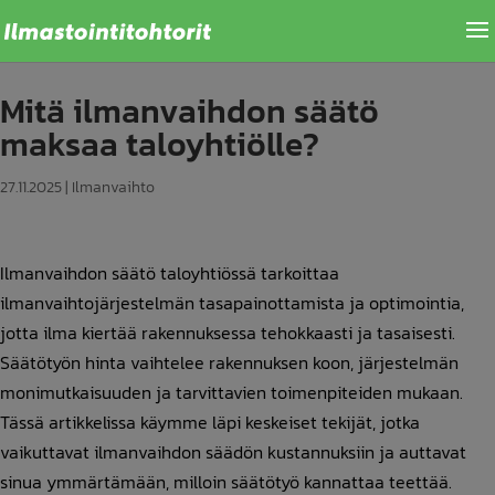
Mitä ilmanvaihdon säätö
maksaa taloyhtiölle?
27.11.2025
|
Ilmanvaihto
Ilmanvaihdon säätö taloyhtiössä tarkoittaa
ilmanvaihtojärjestelmän tasapainottamista ja optimointia,
jotta ilma kiertää rakennuksessa tehokkaasti ja tasaisesti.
Säätötyön hinta vaihtelee rakennuksen koon, järjestelmän
monimutkaisuuden ja tarvittavien toimenpiteiden mukaan.
Tässä artikkelissa käymme läpi keskeiset tekijät, jotka
vaikuttavat ilmanvaihdon säädön kustannuksiin ja auttavat
sinua ymmärtämään, milloin säätötyö kannattaa teettää.