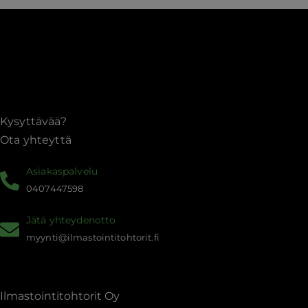
Kysyttävää?
Ota yhteyttä
Asiakaspalvelu
0407447598
Jätä yhteydenotto
myynti@ilmastointitohtorit.fi
Ilmastointitohtorit Oy