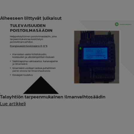
Aiheeseen liittyvät julkaisut
Taloyhtiön tarpeenmukainen ilmanvaihtosäädin
Taloyhtiön
Lue artikkeli
tarpeenmukainen
ilmanvaihtosäädin