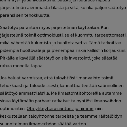
järjestelmän aiemmasta tilasta ja siitä, kuinka paljon säätötyö
paransi sen tehokkuutta.
Säätötyö parantaa myös järjestelmän käyttöikää. Kun
järjestelmä toimii optimoidusti, se ei kuormitu tarpeettomasti,
mikä vähentää kulumista ja huoltotarvetta. Tämä tarkoittaa
pidempiä huoltovälejä ja pienempää riskiä kalliisiin korjauksiin.
Pitkällä aikavälillä säätötyö on siis investointi, joka säästää
rahaa monella tapaa.
Jos haluat varmistaa, että taloyhtiösi ilmanvaihto toimii
tehokkaasti ja taloudellisesti, kannattaa teettää säännöllinen
säätötyö ammattilaisilla. Me Ilmastointitohtoreilla autamme
sinua löytämään parhaat ratkaisut taloyhtiösi ilmanvaihdon
optimointiin.
Ota yhteyttä asiantuntijoihimme
, niin
keskustellaan taloyhtiönne tarpeista ja teemme räätälöidyn
suunnitelman ilmanvaihdon säätöä varten.