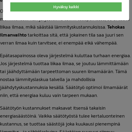
energiakustannuksiin?
Hyväksy kaikki
Oikein säädetty ilmanvaihto vähentää energiankulutusta
merkittävästi. Kun järjestelmä toimii tasapainossa, se ei tuota
liikaa ilmaa, mikä säästää lämmityskustannuksissa.
Tehokas
ilmanvaihto
tarkoittaa sitä, että jokainen tila saa juuri sen
verran ilmaa kuin tarvitsee, ei enempää eikä vähempää.
Epätasapainossa oleva järjestelmä kuluttaa turhaan energiaa.
Jos järjestelmä tuottaa liikaa ilmaa, se joutuu lämmittämään
tai jäähdyttämään tarpeettoman suuren ilmamäärän. Tämä
nostaa lämmityslaskua talvella ja mahdollisia
jäähdytyskustannuksia kesällä. Säätötyö optimoi ilmamäärät
niin, että energiaa kuluu vain tarpeen mukaan.
Säätötyön kustannukset maksavat itsensä takaisin
energiasäästöinä. Vaikka säätötyöstä tulee kertaluonteinen
kustannus, se tuottaa säästöjä joka kuukausi pienempinä
lämmitys- ja sähkölaskuina. Säästöjen suuruus riippuu