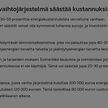
vaihtojärjestelmä säästää kustannuksi
i 30-50 prosenttia energiakustannuksista verrattuna vanhaan
et säästöt voivat olla kymmeniä tuhansia euroja, ja investoint
hyödyntävät lämmöntalteenottoa, joka voi palauttaa jopa 80-90
energian tarvetta talvella ja jäähdytysenergian tarvetta kesä
 ja tarpeiden mukaan. Esimerkiksi kouluissa ja toimistoissa jä
akennuksessa ei ole käyttäjiä. Tämä voi säästää jopa 20-30 prose
ksessa, jossa vanha järjestelmä kuluttaa 200 000 euroa energi
lutuksen 120 000 euroon. Tämä tarkoittaa 80 000 euron vuotui
elinkaaren aikana.