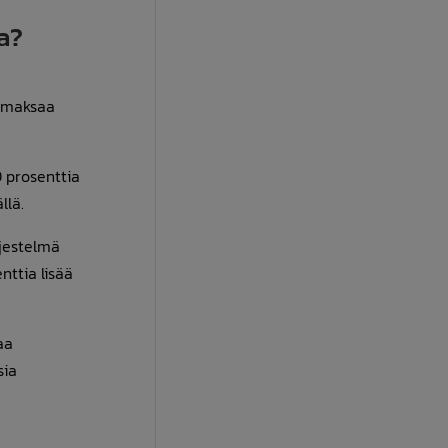
a?
i maksaa
 prosenttia
llä.
rjestelmä
nttia lisää
aa
sia