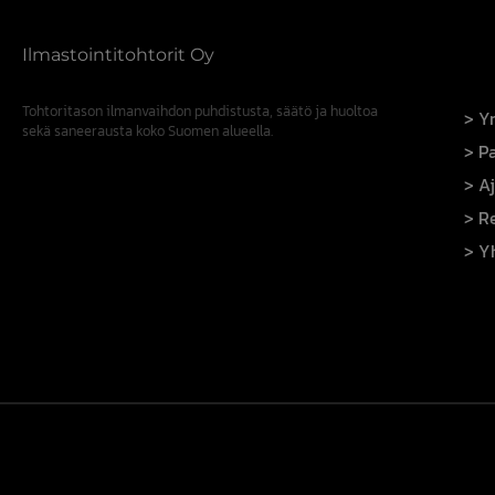
Ilmastointitohtorit Oy
Tohtoritason ilmanvaihdon puhdistusta, säätö ja huoltoa
Yr
sekä saneerausta koko Suomen alueella.
Pa
A
R
Y