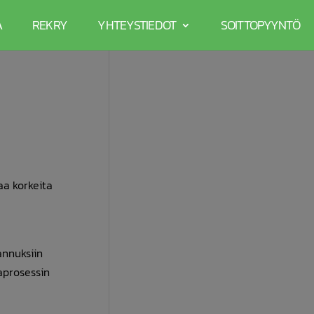
A
REKRY
YHTEYSTIEDOT
SOITTOPYYNTÖ
aa korkeita
annuksiin
aprosessin