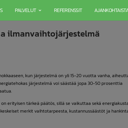
S
PALVELUT
REFERENSSIT
AJANKOHTAIST
ha ilmanvaihtojärjestelmä
kkaaseen, kun järjestelmä on yli 15-20 vuotta vanha, aiheutt
 Energiatehokas järjestelmä voi säästää jopa 30-50 prosenttia
aatua.
 on erityisen tärkeä päätös, sillä se vaikuttaa sekä energiakust
i keskeiset merkit vaihtotarpeesta, kustannussäästöt ja hankint