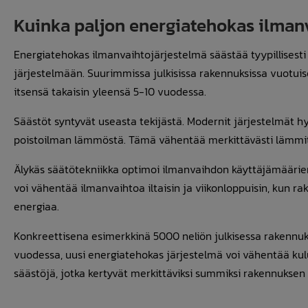
Kuinka paljon energiatehokas ilman
Energiatehokas ilmanvaihtojärjestelmä säästää tyypillisest
järjestelmään. Suurimmissa julkisissa rakennuksissa vuotuis
itsensä takaisin yleensä 5-10 vuodessa.
Säästöt syntyvät useasta tekijästä. Modernit järjestelmät 
poistoilman lämmöstä. Tämä vähentää merkittävästi lämmitys
Älykäs säätötekniikka optimoi ilmanvaihdon käyttäjämäärien
voi vähentää ilmanvaihtoa iltaisin ja viikonloppuisin, kun r
energiaa.
Konkreettisena esimerkkinä 5000 neliön julkisessa rakennu
vuodessa, uusi energiatehokas järjestelmä voi vähentää ku
säästöjä, jotka kertyvät merkittäviksi summiksi rakennuksen 