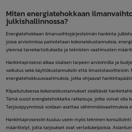
Miten energiatehokkaan ilmanvaihto
julkishallinnossa?
Energiatehokkaan ilmanvaihtojärjestelmän hankinta julkisha
jossa arvioinnissa painotetaan kokonaiskustannuksia, energi
yleensä tarvekartoituksella ja teknisten vaatimusten määritt
Hankintaprosessi alkaa sisäisen tarpeen arvioinnilla ja budj
vaikutus sekä käyttökustannuksiin että ilmastotavoitteisiin.
energiatehokkuusvaatimuksia, jotka ohjaavat hankintapäätö
Kilpailutuksessa kokonaiskustannukset sisältävät hankintahin
Tämä suosii energiatehokkaita ratkaisuja, jotka voivat olla 
Tarjouspyynnössä voidaan asettaa vähimmäisvaatimuksia ener
Hankintaprosessiin kuuluu usein myös tekninen konsultointi ja
määrittelyt, jotta tarjoukset ovat vertailukelpoisia. Asia