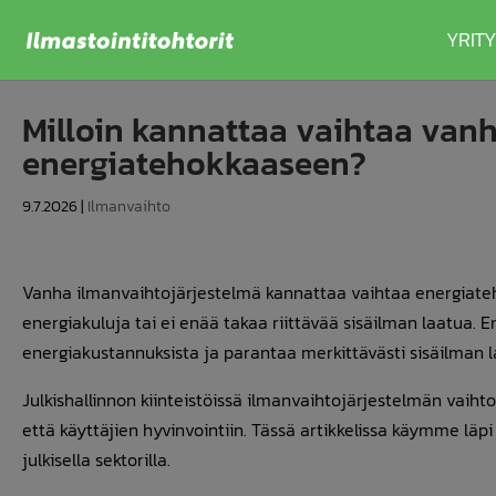
YRITY
Milloin kannattaa vaihtaa van
energiatehokkaaseen?
9.7.2026
|
Ilmanvaihto
Vanha ilmanvaihtojärjestelmä kannattaa vaihtaa energiateho
energiakuluja tai ei enää takaa riittävää sisäilman laatua.
energiakustannuksista ja parantaa merkittävästi sisäilman l
Julkishallinnon kiinteistöissä ilmanvaihtojärjestelmän vaihto
että käyttäjien hyvinvointiin. Tässä artikkelissa käymme läp
julkisella sektorilla.