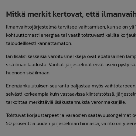
Mitkä merkit kertovat, että ilmanvai
Ilmanvaihtojärjestelmä tarvitsee vaihtamisen, kun se on yli
kohtuuttomasti energiaa tai vaatii toistuvasti kalliita korja
taloudellisesti kannattamaton.
Iän lisäksi keskeisiä varoitusmerkkejä ovat epätasainen lämpö
sisäilman laadusta. Vanhat järjestelmät eivät usein pysty s
huonoon sisäilmaan.
Energiankulutuksen seuranta paljastaa myös vaihtotarpeen. 
selvästi korkeampia kuin vastaavissa kiinteistöissä, järjest
tarkoittaa merkittäviä lisäkustannuksia veronmaksajille.
Toistuvat korjaustarpeet ja varaosien saatavuusongelmat ov
50 prosenttia uuden järjestelmän hinnasta, vaihto on yleens