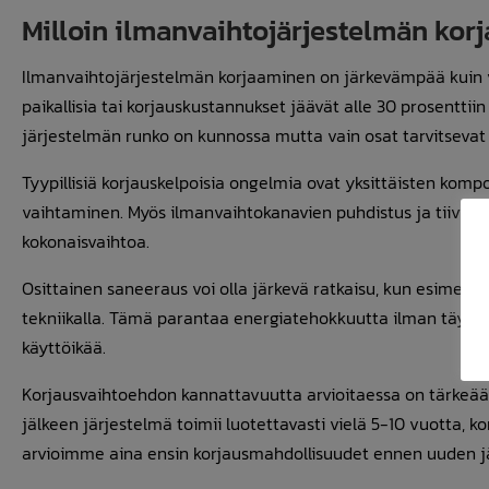
Milloin ilmanvaihtojärjestelmän ko
Ilmanvaihtojärjestelmän korjaaminen on järkevämpää kuin v
paikallisia tai korjauskustannukset jäävät alle 30 prosentti
järjestelmän runko on kunnossa mutta vain osat tarvitsevat
Tyypillisiä korjauskelpoisia ongelmia ovat yksittäisten komp
vaihtaminen. Myös ilmanvaihtokanavien puhdistus ja tiivist
kokonaisvaihtoa.
Osittainen saneeraus voi olla järkevä ratkaisu, kun esimerk
tekniikalla. Tämä parantaa energiatehokkuutta ilman täydel
käyttöikää.
Korjausvaihtoehdon kannattavuutta arvioitaessa on tärkeää 
jälkeen järjestelmä toimii luotettavasti vielä 5-10 vuotta, kor
arvioimme aina ensin korjausmahdollisuudet ennen uuden jä