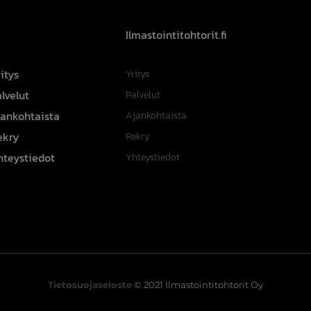
Ilmastointitohtorit.fi
itys
Yritys
lvelut
Palvelut
jankohtaista
Ajankohtaista
ekry
Rekry
hteystiedot
Yhteystiedot
Tietosuojaseloste
© 2021 Ilmastointitohtorit Oy