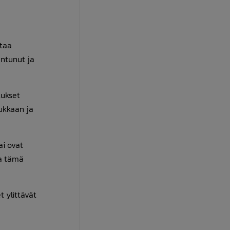
ttaa
entunut ja
tukset
hukkaan ja
ai ovat
sa tämä
 ylittävät