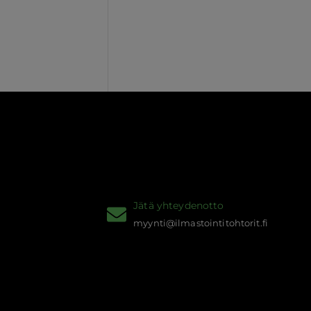
Jätä yhteydenotto
myynti@ilmastointitohtorit.fi