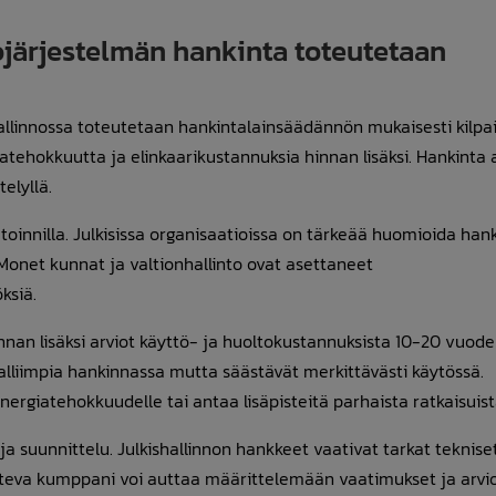
järjestelmän hankinta toteutetaan
llinnossa toteutetaan hankintalainsäädännön mukaisesti kilpai
atehokkuutta ja elinkaarikustannuksia hinnan lisäksi. Hankinta 
elyllä.
etoinnilla. Julkisissa organisaatioissa on tärkeää huomioida han
 Monet kunnat ja valtionhallinto ovat asettaneet
ksiä.
nan lisäksi arviot käyttö- ja huoltokustannuksista 10-20 vuoden
kalliimpia hankinnassa mutta säästävät merkittävästi käytössä.
giatehokkuudelle tai antaa lisäpisteitä parhaista ratkaisuist
 suunnittelu. Julkishallinnon hankkeet vaativat tarkat tekniset 
ntunteva kumppani voi auttaa määrittelemään vaatimukset ja arv