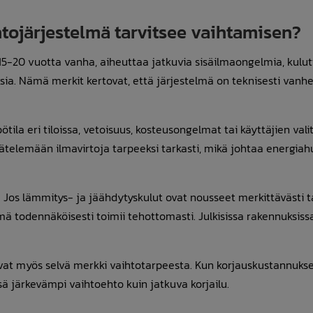
htojärjestelmä tarvitsee vaihtamisen?
 15-20 vuotta vanha, aiheuttaa jatkuvia sisäilmaongelmia, kulu
uksia. Nämä merkit kertovat, että järjestelmä on teknisesti vanh
tila eri tiloissa, vetoisuus, kosteusongelmat tai käyttäjien vali
äätelemään ilmavirtoja tarpeeksi tarkasti, mikä johtaa energia
Jos lämmitys- ja jäähdytyskulut ovat nousseet merkittävästi t
elmä todennäköisesti toimii tehottomasti. Julkisissa rakennuksis
at myös selvä merkki vaihtotarpeesta. Kun korjauskustannukset
ä järkevämpi vaihtoehto kuin jatkuva korjailu.