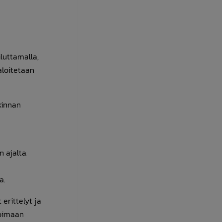
luttamalla,
aloitetaan
kinnan
 ajalta.
a.
erittelyt ja
ioimaan