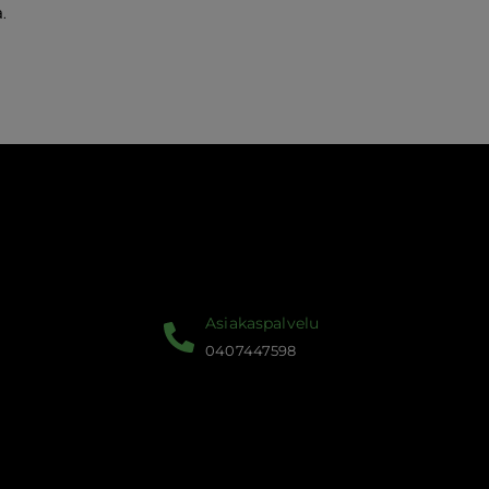
.
Asiakaspalvelu
0407447598