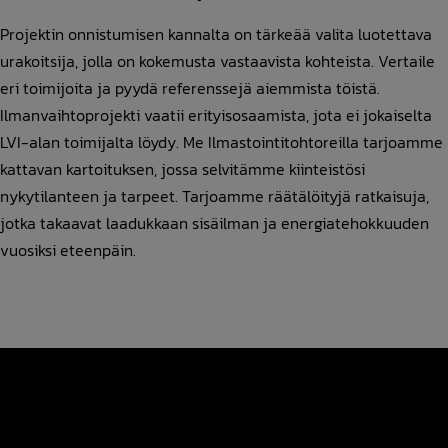
Projektin onnistumisen kannalta on tärkeää valita luotettava
urakoitsija, jolla on kokemusta vastaavista kohteista. Vertaile
eri toimijoita ja pyydä referenssejä aiemmista töistä.
Ilmanvaihtoprojekti vaatii erityisosaamista, jota ei jokaiselta
LVI-alan toimijalta löydy. Me Ilmastointitohtoreilla tarjoamme
kattavan kartoituksen, jossa selvitämme kiinteistösi
nykytilanteen ja tarpeet. Tarjoamme räätälöityjä ratkaisuja,
jotka takaavat laadukkaan sisäilman ja energiatehokkuuden
vuosiksi eteenpäin.