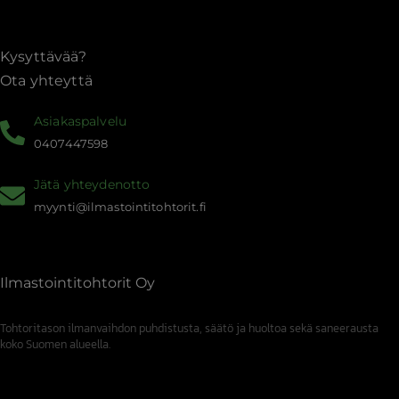
Kysyttävää?
Ota yhteyttä
Asiakaspalvelu
0407447598
Jätä yhteydenotto
myynti@ilmastointitohtorit.fi
Ilmastointitohtorit Oy
Tohtoritason ilmanvaihdon puhdistusta, säätö ja huoltoa sekä saneerausta
koko Suomen alueella.