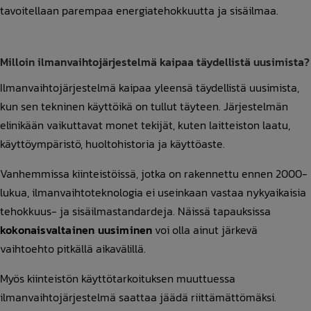
tavoitellaan parempaa energiatehokkuutta ja sisäilmaa.
Milloin ilmanvaihtojärjestelmä kaipaa täydellistä uusimista?
Ilmanvaihtojärjestelmä kaipaa yleensä täydellistä uusimista,
kun sen tekninen käyttöikä on tullut täyteen. Järjestelmän
elinikään vaikuttavat monet tekijät, kuten laitteiston laatu,
käyttöympäristö, huoltohistoria ja käyttöaste.
Vanhemmissa kiinteistöissä, jotka on rakennettu ennen 2000-
lukua, ilmanvaihtoteknologia ei useinkaan vastaa nykyaikaisia
tehokkuus- ja sisäilmastandardeja. Näissä tapauksissa
kokonaisvaltainen uusiminen
voi olla ainut järkevä
vaihtoehto pitkällä aikavälillä.
Myös kiinteistön käyttötarkoituksen muuttuessa
ilmanvaihtojärjestelmä saattaa jäädä riittämättömäksi.