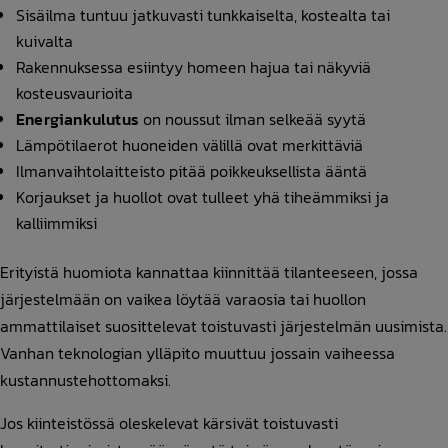
Sisäilma tuntuu jatkuvasti tunkkaiselta, kostealta tai
kuivalta
Rakennuksessa esiintyy homeen hajua tai näkyviä
kosteusvaurioita
Energiankulutus
on noussut ilman selkeää syytä
Lämpötilaerot huoneiden välillä ovat merkittäviä
Ilmanvaihtolaitteisto pitää poikkeuksellista ääntä
Korjaukset ja huollot ovat tulleet yhä tiheämmiksi ja
kalliimmiksi
Erityistä huomiota kannattaa kiinnittää tilanteeseen, jossa
järjestelmään on vaikea löytää varaosia tai huollon
ammattilaiset suosittelevat toistuvasti järjestelmän uusimista.
Vanhan teknologian ylläpito muuttuu jossain vaiheessa
kustannustehottomaksi.
Jos kiinteistössä oleskelevat kärsivät toistuvasti