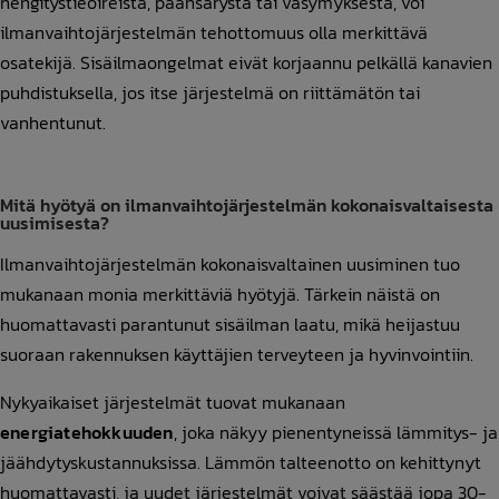
hengitystieoireista, päänsärystä tai väsymyksestä, voi
ilmanvaihtojärjestelmän tehottomuus olla merkittävä
osatekijä. Sisäilmaongelmat eivät korjaannu pelkällä kanavien
puhdistuksella, jos itse järjestelmä on riittämätön tai
vanhentunut.
Mitä hyötyä on ilmanvaihtojärjestelmän kokonaisvaltaisesta
uusimisesta?
Ilmanvaihtojärjestelmän kokonaisvaltainen uusiminen tuo
mukanaan monia merkittäviä hyötyjä. Tärkein näistä on
huomattavasti parantunut sisäilman laatu, mikä heijastuu
suoraan rakennuksen käyttäjien terveyteen ja hyvinvointiin.
Nykyaikaiset järjestelmät tuovat mukanaan
energiatehokkuuden
, joka näkyy pienentyneissä lämmitys- ja
jäähdytyskustannuksissa. Lämmön talteenotto on kehittynyt
huomattavasti, ja uudet järjestelmät voivat säästää jopa 30-