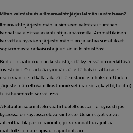
Miten valmistautua ilmanvaihtojärjestelmän uusimiseen?
Ilmanvaihtojärjestelmän uusimiseen valmistautuminen
kannattaa aloittaa asiantuntija-arvioinnilla. Ammattilainen
kartoittaa nykyisen järjestelmän tilan ja antaa suositukset
sopivimmasta ratkaisusta juuri sinun kiinteistöösi.
Budjetin laatiminen on keskeistä, sillä kyseessä on merkittävä
investointi. On tärkeää ymmärtää, että halvin ratkaisu ei
useinkaan ole pitkällä aikavälillä kustannustehokkain. Uuden
järjestelmän
elinkaarikustannukset
(hankinta, käyttö, huolto)
tulisi huomioida vertailussa.
Aikataulun suunnittelu vaatii huolellisuutta – erityisesti jos
kyseessä on käytössä oleva kiinteistö. Uusimistyöt voivat
aiheuttaa tilapäisiä häiriöitä, jotka kannattaa ajoittaa
mahdollisimman sopivaan ajankohtaan.