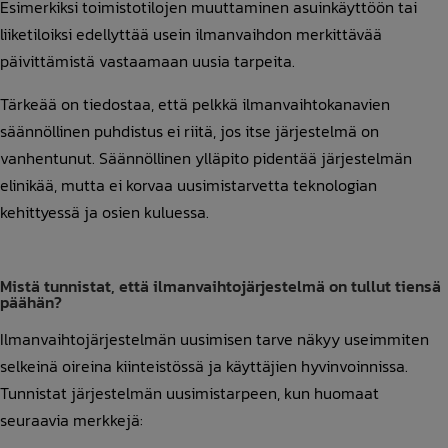
Esimerkiksi toimistotilojen muuttaminen asuinkäyttöön tai
liiketiloiksi edellyttää usein ilmanvaihdon merkittävää
päivittämistä vastaamaan uusia tarpeita.
Tärkeää on tiedostaa, että pelkkä ilmanvaihtokanavien
säännöllinen puhdistus ei riitä, jos itse järjestelmä on
vanhentunut. Säännöllinen ylläpito pidentää järjestelmän
elinikää, mutta ei korvaa uusimistarvetta teknologian
kehittyessä ja osien kuluessa.
Mistä tunnistat, että ilmanvaihtojärjestelmä on tullut tiensä
päähän?
Ilmanvaihtojärjestelmän uusimisen tarve näkyy useimmiten
selkeinä oireina kiinteistössä ja käyttäjien hyvinvoinnissa.
Tunnistat järjestelmän uusimistarpeen, kun huomaat
seuraavia merkkejä: