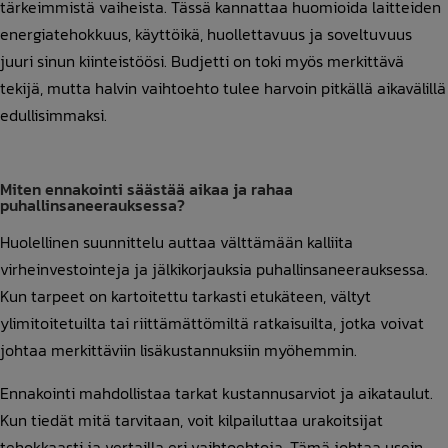
tärkeimmistä vaiheista. Tässä kannattaa huomioida laitteiden
energiatehokkuus, käyttöikä, huollettavuus ja soveltuvuus
juuri sinun kiinteistöösi. Budjetti on toki myös merkittävä
tekijä, mutta halvin vaihtoehto tulee harvoin pitkällä aikavälillä
edullisimmaksi.
Miten ennakointi säästää aikaa ja rahaa
puhallinsaneerauksessa?
Huolellinen suunnittelu auttaa välttämään kalliita
virheinvestointeja ja jälkikorjauksia puhallinsaneerauksessa.
Kun tarpeet on kartoitettu tarkasti etukäteen, vältyt
ylimitoitetuilta tai riittämättömiltä ratkaisuilta, jotka voivat
johtaa merkittäviin lisäkustannuksiin myöhemmin.
Ennakointi mahdollistaa tarkat kustannusarviot ja aikataulut.
Kun tiedät mitä tarvitaan, voit kilpailuttaa urakoitsijat
tehokkaasti ja vertailla eri vaihtoehtoja. Tämä johtaa usein