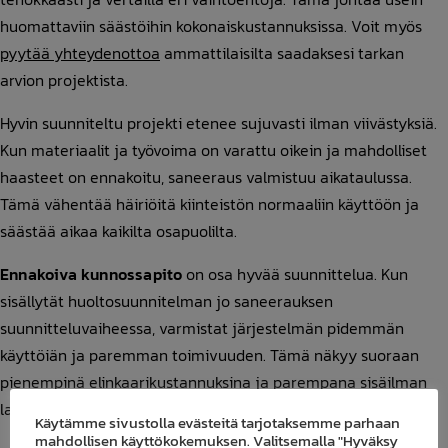
huomattaviin säästöihin kokonaiskustannuksissa. Voit myös
pyytää yhteydenottoa
ammattilaisilta saadaksesi tarkan
arvion projektista.
Hyvin suunniteltu projekti etenee sujuvasti ilman viivästyksiä.
Kun materiaalit ja työvoima on varattu oikein ja mahdolliset
haasteet on ennakoitu, saneeraus valmistuu aikataulussa.
Tämä vähentää häiriöitä kiinteistön normaaliin käyttöön ja
säästää aikaa kaikilta osapuolilta.
Ennakoiva kunnossapito
on osa hyvää suunnittelua. Kun
sisällytät huoltosuunnitelman jo saneerauksen
suunnitteluvaiheessa, varmistat järjestelmän pidemmän
käyttöiän ja paremman toimivuuden. Tämä näkyy suoraan
pienempinä elinkaarikustannuksina ja parempana sisäilman
laatuna.
Käytämme sivustolla evästeitä tarjotaksemme parhaan
mahdollisen käyttökokemuksen. Valitsemalla "Hyväksy