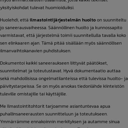
yksityiskohdat tulevat huomioiduiksi.
Huolehdi, että
ilmastointijärjestelmän huolto
on suunniteltu
jo saneerausvaiheessa. Säännöllinen huolto ja kunnossapito
varmistavat, että järjestelmä toimii suunnitellulla tavalla koko
sen elinkaaren ajan. Tämä pitää sisällään myös säännöllisen
ilmanvaihtokanavien puhdistuksen.
Dokumentoi kaikki saneeraukseen liittyvät päätökset,
suunnitelmat ja toteutustavat. Hyvä dokumentaatio auttaa
sekä mahdollisissa ongelmatilanteissa että tulevissa huolto- ja
päivitystarpeissa. Se on myös arvokas tiedonlähde kiinteistön
tuleville omistajille tai käyttäjille.
Me Ilmastointitohtorit tarjoamme asiantuntevaa apua
puhallinsaneerausten suunnitteluun ja toteutukseen.
Ymmärrämme ennakoinnin merkityksen ja autamme sinua