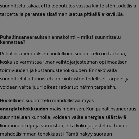
suunnittelu takaa, että lopputulos vastaa kiinteistön todellisia
tarpeita ja parantaa sisäilman laatua pitkällä aikavälillä.
Puhallinsaneerauksen ennakointi – miksi suunnittelu
kannattaa?
Puhallinsaneerauksen huolellinen suunnittelu on tärkeää,
koska se varmistaa ilmanvaihtojärjestelmän optimaalisen
toimivuuden ja kustannustehokkuuden. Ennakoivalla
suunnittelulla tunnistetaan kiinteistön todelliset tarpeet ja
voidaan valita juuri oikeat ratkaisut näihin tarpeisiin.
Huolellinen suunnittelu mahdollistaa myös
energiatehokkuuden
maksimoimisen. Kun puhallinsaneeraus
suunnitellaan kunnolla, voidaan valita energiaa säästäviä
komponentteja ja varmistaa, että koko järjestelmä toimii
mahdollisimman tehokkaasti. Tämä näkyy suoraan