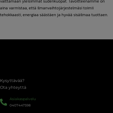
välttämään yleisimmät sudenkuopat. Tavoitteenamme on
aina varmistaa, että ilmanvaihtojärjestelmäsi toimii
tehokkaasti, energiaa säästäen ja hyvää sisäilmaa tuottaen.
Kysyttävää?
Ota yhteyttä
Asiakaspalvelu
0407447598