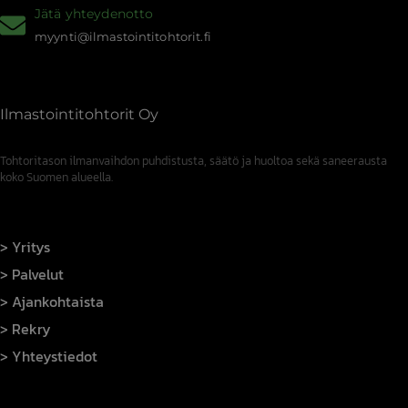
Jätä yhteydenotto
myynti@ilmastointitohtorit.fi
Ilmastointitohtorit Oy
Tohtoritason ilmanvaihdon puhdistusta, säätö ja huoltoa sekä saneerausta
koko Suomen alueella.
Yritys
Palvelut
Ajankohtaista
Rekry
Yhteystiedot