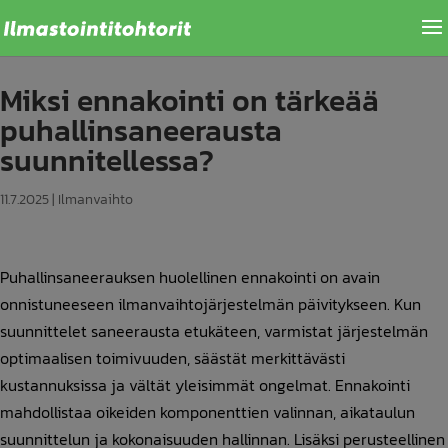
Miksi ennakointi on tärkeää
puhallinsaneerausta
suunnitellessa?
11.7.2025
|
Ilmanvaihto
Puhallinsaneerauksen huolellinen ennakointi on avain
onnistuneeseen ilmanvaihtojärjestelmän päivitykseen. Kun
suunnittelet saneerausta etukäteen, varmistat järjestelmän
optimaalisen toimivuuden, säästät merkittävästi
kustannuksissa ja vältät yleisimmät ongelmat. Ennakointi
mahdollistaa oikeiden komponenttien valinnan, aikataulun
suunnittelun ja kokonaisuuden hallinnan. Lisäksi perusteellinen