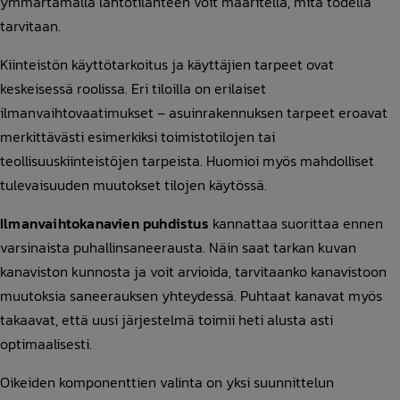
ymmärtämällä lähtötilanteen voit määritellä, mitä todella
tarvitaan.
Kiinteistön käyttötarkoitus ja käyttäjien tarpeet ovat
keskeisessä roolissa. Eri tiloilla on erilaiset
ilmanvaihtovaatimukset – asuinrakennuksen tarpeet eroavat
merkittävästi esimerkiksi toimistotilojen tai
teollisuuskiinteistöjen tarpeista. Huomioi myös mahdolliset
tulevaisuuden muutokset tilojen käytössä.
Ilmanvaihtokanavien puhdistus
kannattaa suorittaa ennen
varsinaista puhallinsaneerausta. Näin saat tarkan kuvan
kanaviston kunnosta ja voit arvioida, tarvitaanko kanavistoon
muutoksia saneerauksen yhteydessä. Puhtaat kanavat myös
takaavat, että uusi järjestelmä toimii heti alusta asti
optimaalisesti.
Oikeiden komponenttien valinta on yksi suunnittelun