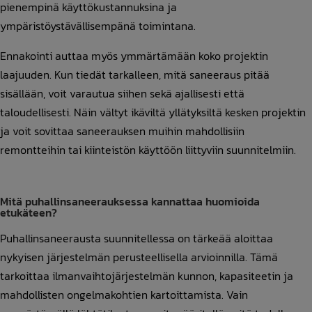
pienempinä käyttökustannuksina ja
ympäristöystävällisempänä toimintana.
Ennakointi auttaa myös ymmärtämään koko projektin
laajuuden. Kun tiedät tarkalleen, mitä saneeraus pitää
sisällään, voit varautua siihen sekä ajallisesti että
taloudellisesti. Näin vältyt ikäviltä yllätyksiltä kesken projektin
ja voit sovittaa saneerauksen muihin mahdollisiin
remontteihin tai kiinteistön käyttöön liittyviin suunnitelmiin.
Mitä puhallinsaneerauksessa kannattaa huomioida
etukäteen?
Puhallinsaneerausta suunnitellessa on tärkeää aloittaa
nykyisen järjestelmän perusteellisella arvioinnilla. Tämä
tarkoittaa ilmanvaihtojärjestelmän kunnon, kapasiteetin ja
mahdollisten ongelmakohtien kartoittamista. Vain