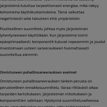
järjestelmä kuluttaa tarpeettomasti energiaa, mikä näkyy
kohonneina käyttökustannuksina. Tämä vaikuttaa
negatiivisesti sekä talouteen että ympäristöön.
Puutteellinen suunnittelu johtaa myös järjestelmän
lyhentyneeseen käyttöikään. Kun järjestelmä toimii
epäoptimaalisesti, komponentit kuluvat nopeammin ja joudut
investoimaan uuteen saneeraukseen huomattavasti
suunniteltua aiemmin.
Onnistuneen puhallinsaneerauksen avaimet
Onnistuneen puhallinsaneerauksen tärkein perusta on
perusteellinen ennakkosuunnittelu. Varaa riittävästi aikaa
tarpeiden kartoitukseen, järjestelmän mitoitukseen ja
komponenttien valintaan. Hyödynnä suunnitteluvaiheessa
myös ammattilaisten osaamista, jotta kaikki tekniset