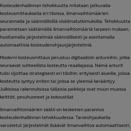
Kosteudenhallinnan tehokkuutta mitataan jatkuvalla
kosteusmittauksella eri tiloissa, ilmanvaihtomäärien
seurannalla ja säännöllisillä sisäilmatutkimuksilla. Tehokkuutta
parannetaan säätämällä ilmanvaihtomääriä tarpeen mukaan,
huoltamalla järjestelmää säännöllisesti ja asentamalla
automaattisia kosteudenohjausjärjestelmiä.
Moderni kosteusmittaus perustuu digitaalisiin antureihin, jotka
seuraavat suhteellista kosteutta reaaliajassa. Nämä anturit
tulisi sijoittaa strategisesti eri tiloihin, erityisesti alueille, joissa
kosteutta syntyy eniten tai joissa se yleensä kerääntyy.
Julkisissa rakennuksissa tällaisia paikkoja ovat muun muassa
keittiöt, pesuhuoneet ja kokoustilat.
Ilmanvaihtomäärien säätö on keskeinen parannus
kosteudenhallinnan tehokkuudessa. Tarveohjauksella
varustetut järjestelmät lisäävät ilmanvaihtoa automaattisesti,