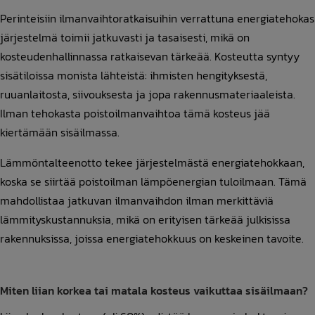
Perinteisiin ilmanvaihtoratkaisuihin verrattuna energiatehokas
järjestelmä toimii jatkuvasti ja tasaisesti, mikä on
kosteudenhallinnassa ratkaisevan tärkeää. Kosteutta syntyy
sisätiloissa monista lähteistä: ihmisten hengityksestä,
ruuanlaitosta, siivouksesta ja jopa rakennusmateriaaleista.
Ilman tehokasta poistoilmanvaihtoa tämä kosteus jää
kiertämään sisäilmassa.
Lämmöntalteenotto tekee järjestelmästä energiatehokkaan,
koska se siirtää poistoilman lämpöenergian tuloilmaan. Tämä
mahdollistaa jatkuvan ilmanvaihdon ilman merkittäviä
lämmityskustannuksia, mikä on erityisen tärkeää julkisissa
rakennuksissa, joissa energiatehokkuus on keskeinen tavoite.
Miten liian korkea tai matala kosteus vaikuttaa sisäilmaan?