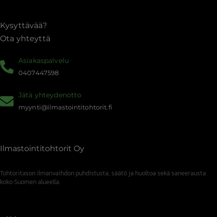
Kysyttävää?
Ota yhteyttä
Asiakaspalvelu
0407447598
Jätä yhteydenotto
myynti@ilmastointitohtorit.fi
Ilmastointitohtorit Oy
Tohtoritason ilmanvaihdon puhdistusta, säätö ja huoltoa sekä saneerausta
koko Suomen alueella.