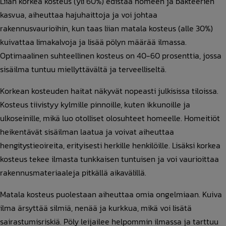
Liian korkea kosteus (yli 60%) edistää homeen ja bakteerien
kasvua, aiheuttaa hajuhaittoja ja voi johtaa
rakennusvaurioihin, kun taas liian matala kosteus (alle 30%)
kuivattaa limakalvoja ja lisää pölyn määrää ilmassa.
Optimaalinen suhteellinen kosteus on 40-60 prosenttia, jossa
sisäilma tuntuu miellyttävältä ja terveelliseltä.
Korkean kosteuden haitat näkyvät nopeasti julkisissa tiloissa.
Kosteus tiivistyy kylmille pinnoille, kuten ikkunoille ja
ulkoseinille, mikä luo otolliset olosuhteet homeelle. Homeitiöt
heikentävät sisäilman laatua ja voivat aiheuttaa
hengitystieoireita, erityisesti herkille henkilöille. Lisäksi korkea
kosteus tekee ilmasta tunkkaisen tuntuisen ja voi vaurioittaa
rakennusmateriaaleja pitkällä aikavälillä.
Matala kosteus puolestaan aiheuttaa omia ongelmiaan. Kuiva
ilma ärsyttää silmiä, nenää ja kurkkua, mikä voi lisätä
sairastumisriskiä. Pöly leijailee helpommin ilmassa ja tarttuu