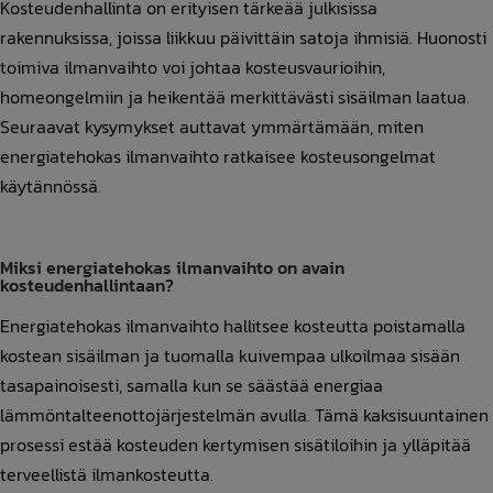
Kosteudenhallinta on erityisen tärkeää julkisissa
rakennuksissa, joissa liikkuu päivittäin satoja ihmisiä. Huonosti
toimiva ilmanvaihto voi johtaa kosteusvaurioihin,
homeongelmiin ja heikentää merkittävästi sisäilman laatua.
Seuraavat kysymykset auttavat ymmärtämään, miten
energiatehokas ilmanvaihto ratkaisee kosteusongelmat
käytännössä.
Miksi energiatehokas ilmanvaihto on avain
kosteudenhallintaan?
Energiatehokas ilmanvaihto hallitsee kosteutta poistamalla
kostean sisäilman ja tuomalla kuivempaa ulkoilmaa sisään
tasapainoisesti, samalla kun se säästää energiaa
lämmöntalteenottojärjestelmän avulla. Tämä kaksisuuntainen
prosessi estää kosteuden kertymisen sisätiloihin ja ylläpitää
terveellistä ilmankosteutta.