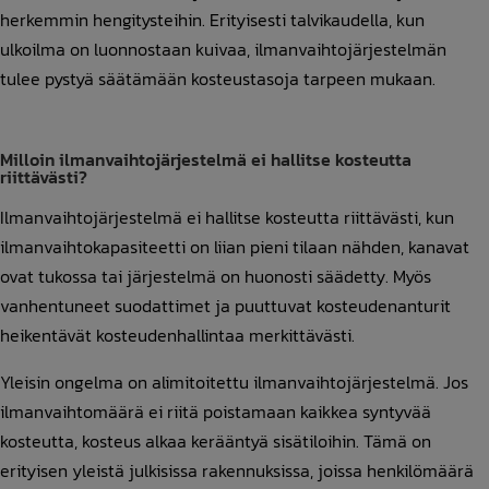
herkemmin hengitysteihin. Erityisesti talvikaudella, kun
ulkoilma on luonnostaan kuivaa, ilmanvaihtojärjestelmän
tulee pystyä säätämään kosteustasoja tarpeen mukaan.
Milloin ilmanvaihtojärjestelmä ei hallitse kosteutta
riittävästi?
Ilmanvaihtojärjestelmä ei hallitse kosteutta riittävästi, kun
ilmanvaihtokapasiteetti on liian pieni tilaan nähden, kanavat
ovat tukossa tai järjestelmä on huonosti säädetty. Myös
vanhentuneet suodattimet ja puuttuvat kosteudenanturit
heikentävät kosteudenhallintaa merkittävästi.
Yleisin ongelma on alimitoitettu ilmanvaihtojärjestelmä. Jos
ilmanvaihtomäärä ei riitä poistamaan kaikkea syntyvää
kosteutta, kosteus alkaa kerääntyä sisätiloihin. Tämä on
erityisen yleistä julkisissa rakennuksissa, joissa henkilömäärä