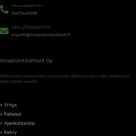
Asiakaspalvelu
0407447598
Jätä yhteydenotto
myynti@ilmastointitohtorit.fi
Ilmastointitohtorit Oy
Tohtoritason ilmanvaihdon puhdistusta, säätö ja huoltoa sekä saneerausta
koko Suomen alueella.
Yritys
Palvelut
Ajankohtaista
Rekry