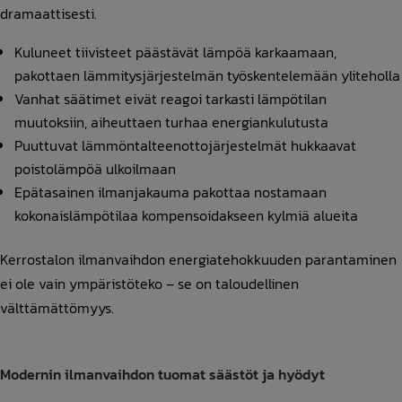
dramaattisesti.
Kuluneet tiivisteet päästävät lämpöä karkaamaan,
pakottaen lämmitysjärjestelmän työskentelemään yliteholla
Vanhat säätimet eivät reagoi tarkasti lämpötilan
muutoksiin, aiheuttaen turhaa energiankulutusta
Puuttuvat lämmöntalteenottojärjestelmät hukkaavat
poistolämpöä ulkoilmaan
Epätasainen ilmanjakauma pakottaa nostamaan
kokonaislämpötilaa kompensoidakseen kylmiä alueita
Kerrostalon ilmanvaihdon energiatehokkuuden parantaminen
ei ole vain ympäristöteko – se on taloudellinen
välttämättömyys.
Modernin ilmanvaihdon tuomat säästöt ja hyödyt