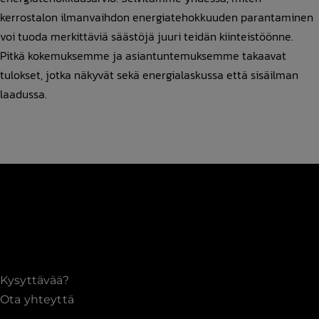
kerrostalon ilmanvaihdon energiatehokkuuden parantaminen
voi tuoda merkittäviä säästöjä juuri teidän kiinteistöönne.
Pitkä kokemuksemme ja asiantuntemuksemme takaavat
tulokset, jotka näkyvät sekä energialaskussa että sisäilman
laadussa.
Kysyttävää?
Ota yhteyttä