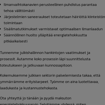
Ilmanvaihtokanavien perusteellinen puhdistus parantaa
tehoa välittömästi
Järjestelmien saneeraukset toteutetaan häiriöttä kiinteistön
toimintaan
Sisäilmatutkimukset varmistavat optimaalisen ilmanlaadun
Säännöllinen huolto ylläpitää energiatehokkuutta
pitkäaikaisesti
Tunnemme julkishallinnon hankintojen vaatimukset ja
prosessit. Autamme koko prosessin läpi suunnittelusta
toteutukseen ja jatkuvaan kunnossapitoon.
Kokemuksemme julkisen sektorin palvelemisesta takaa, että
ymmärrämme erityistarpeet. Työmme on aina luotettavaa,
laadukasta ja kustannustehokasta.
Ota yhteyttä jo tänään ja pyydä maksuton
energiatehokkuusarvio. Selvitämme yhdessä, miten