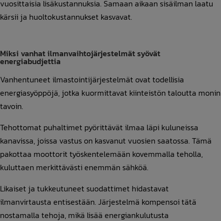
vuosittaisia lisäkustannuksia. Samaan aikaan sisäilman laatu
kärsii ja huoltokustannukset kasvavat.
Miksi vanhat ilmanvaihtojärjestelmät syövät
energiabudjettia
Vanhentuneet ilmastointijärjestelmät ovat todellisia
energiasyöppöjä, jotka kuormittavat kiinteistön taloutta monin
tavoin.
Tehottomat puhaltimet pyörittävät ilmaa läpi kuluneissa
kanavissa, joissa vastus on kasvanut vuosien saatossa. Tämä
pakottaa moottorit työskentelemään kovemmalla teholla,
kuluttaen merkittävästi enemmän sähköä.
Likaiset ja tukkeutuneet suodattimet hidastavat
ilmanvirtausta entisestään. Järjestelmä kompensoi tätä
nostamalla tehoja, mikä lisää energiankulutusta