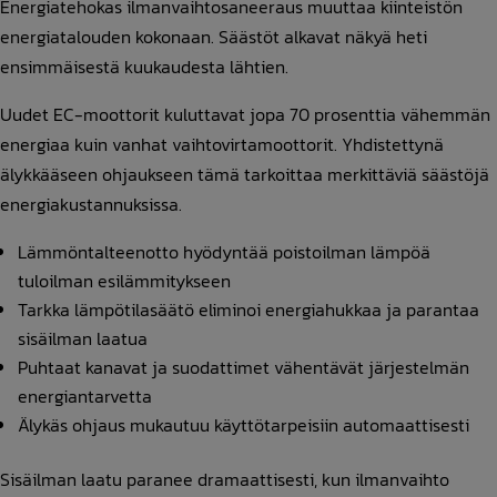
Energiatehokas ilmanvaihtosaneeraus muuttaa kiinteistön
energiatalouden kokonaan. Säästöt alkavat näkyä heti
ensimmäisestä kuukaudesta lähtien.
Uudet EC-moottorit kuluttavat jopa 70 prosenttia vähemmän
energiaa kuin vanhat vaihtovirtamoottorit. Yhdistettynä
älykkääseen ohjaukseen tämä tarkoittaa merkittäviä säästöjä
energiakustannuksissa.
Lämmöntalteenotto hyödyntää poistoilman lämpöä
tuloilman esilämmitykseen
Tarkka lämpötilasäätö eliminoi energiahukkaa ja parantaa
sisäilman laatua
Puhtaat kanavat ja suodattimet vähentävät järjestelmän
energiantarvetta
Älykäs ohjaus mukautuu käyttötarpeisiin automaattisesti
Sisäilman laatu paranee dramaattisesti, kun ilmanvaihto