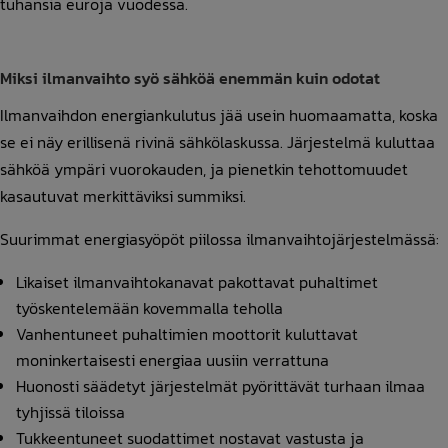
tuhansia euroja vuodessa.
Miksi ilmanvaihto syö sähköä enemmän kuin odotat
Ilmanvaihdon energiankulutus jää usein huomaamatta, koska
se ei näy erillisenä rivinä sähkölaskussa. Järjestelmä kuluttaa
sähköä ympäri vuorokauden, ja pienetkin tehottomuudet
kasautuvat merkittäviksi summiksi.
Suurimmat energiasyöpöt piilossa ilmanvaihtojärjestelmässä:
Likaiset ilmanvaihtokanavat pakottavat puhaltimet
työskentelemään kovemmalla teholla
Vanhentuneet puhaltimien moottorit kuluttavat
moninkertaisesti energiaa uusiin verrattuna
Huonosti säädetyt järjestelmät pyörittävät turhaan ilmaa
tyhjissä tiloissa
Tukkeentuneet suodattimet nostavat vastusta ja