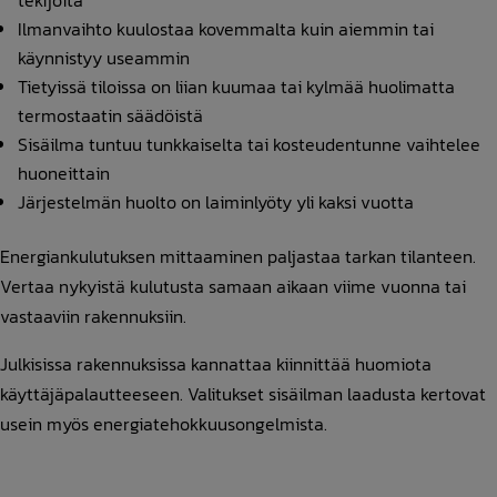
tekijöitä
Ilmanvaihto kuulostaa kovemmalta kuin aiemmin tai
käynnistyy useammin
Tietyissä tiloissa on liian kuumaa tai kylmää huolimatta
termostaatin säädöistä
Sisäilma tuntuu tunkkaiselta tai kosteudentunne vaihtelee
huoneittain
Järjestelmän huolto on laiminlyöty yli kaksi vuotta
Energiankulutuksen mittaaminen paljastaa tarkan tilanteen.
Vertaa nykyistä kulutusta samaan aikaan viime vuonna tai
vastaaviin rakennuksiin.
Julkisissa rakennuksissa kannattaa kiinnittää huomiota
käyttäjäpalautteeseen. Valitukset sisäilman laadusta kertovat
usein myös energiatehokkuusongelmista.