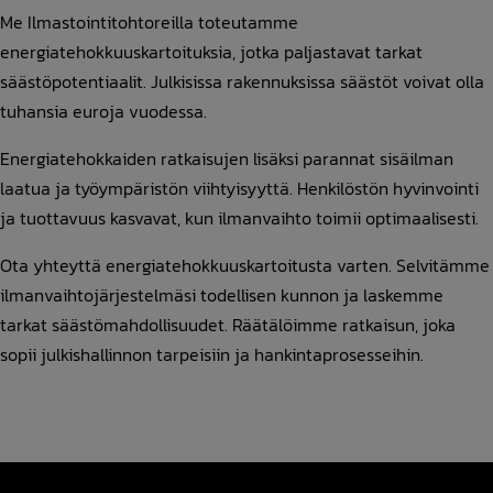
Me Ilmastointitohtoreilla toteutamme
energiatehokkuuskartoituksia, jotka paljastavat tarkat
säästöpotentiaalit. Julkisissa rakennuksissa säästöt voivat olla
tuhansia euroja vuodessa.
Energiatehokkaiden ratkaisujen lisäksi parannat sisäilman
laatua ja työympäristön viihtyisyyttä. Henkilöstön hyvinvointi
ja tuottavuus kasvavat, kun ilmanvaihto toimii optimaalisesti.
Ota yhteyttä energiatehokkuuskartoitusta varten. Selvitämme
ilmanvaihtojärjestelmäsi todellisen kunnon ja laskemme
tarkat säästömahdollisuudet. Räätälöimme ratkaisun, joka
sopii julkishallinnon tarpeisiin ja hankintaprosesseihin.