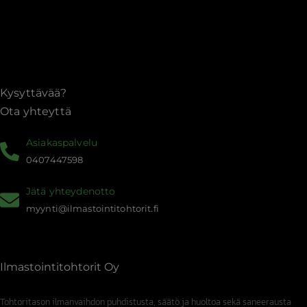
Kysyttävää?
Ota yhteyttä
Asiakaspalvelu
0407447598
Jätä yhteydenotto
myynti@ilmastointitohtorit.fi
Ilmastointitohtorit Oy
Tohtoritason ilmanvaihdon puhdistusta, säätö ja huoltoa sekä saneerausta