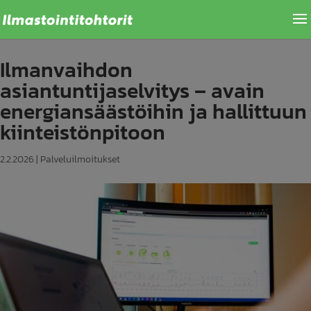
Ilmanvaihdon
asiantuntijaselvitys – avain
energiansäästöihin ja hallittuun
kiinteistönpitoon
2.2.2026
|
Palveluilmoitukset