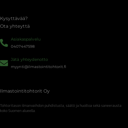
Kysyttävää?
Ota yhteyttä
Asiakaspalvelu
0407447598
Jätä yhteydenotto
myynti@ilmastointitohtorit.fi
Ilmastointitohtorit Oy
Tohtoritason ilmanvaihdon puhdistusta, säätö ja huoltoa sekä saneerausta
koko Suomen alueella.