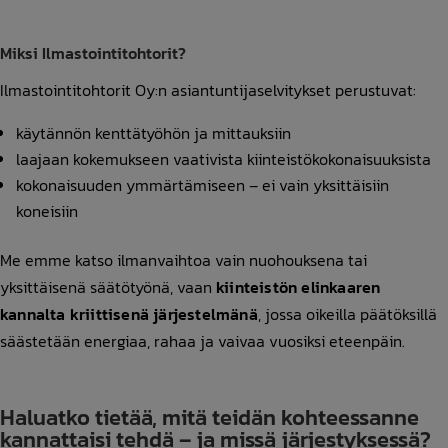
Miksi Ilmastointitohtorit?
Ilmastointitohtorit Oy:n asiantuntijaselvitykset perustuvat:
käytännön kenttätyöhön ja mittauksiin
laajaan kokemukseen vaativista kiinteistökokonaisuuksista
kokonaisuuden ymmärtämiseen – ei vain yksittäisiin
koneisiin
Me emme katso ilmanvaihtoa vain nuohouksena tai
yksittäisenä säätötyönä, vaan
kiinteistön elinkaaren
kannalta kriittisenä järjestelmänä
, jossa oikeilla päätöksillä
säästetään energiaa, rahaa ja vaivaa vuosiksi eteenpäin.
Haluatko tietää, mitä teidän kohteessanne
kannattaisi tehdä – ja missä järjestyksessä?