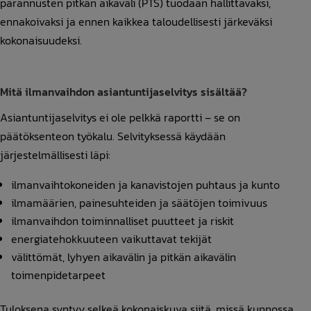
parannusten pitkän aikaväli (PTS) tuodaan hallittavaksi,
ennakoivaksi ja ennen kaikkea taloudellisesti järkeväksi
kokonaisuudeksi.
Mitä ilmanvaihdon asiantuntijaselvitys sisältää?
Asiantuntijaselvitys ei ole pelkkä raportti – se on
päätöksenteon työkalu. Selvityksessä käydään
järjestelmällisesti läpi:
ilmanvaihtokoneiden ja kanavistojen puhtaus ja kunto
ilmamäärien, painesuhteiden ja säätöjen toimivuus
ilmanvaihdon toiminnalliset puutteet ja riskit
energiatehokkuuteen vaikuttavat tekijät
välittömät, lyhyen aikavälin ja pitkän aikavälin
toimenpidetarpeet
Tuloksena syntyy selkeä kokonaiskuva siitä, missä kunnossa