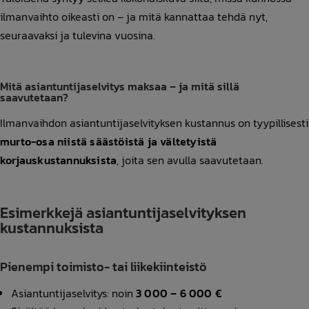
ilmanvaihto oikeasti on – ja mitä kannattaa tehdä nyt,
seuraavaksi ja tulevina vuosina.
Mitä asiantuntijaselvitys maksaa – ja mitä sillä
saavutetaan?
Ilmanvaihdon asiantuntijaselvityksen kustannus on tyypillisesti
murto-osa niistä säästöistä ja vältetyistä
korjauskustannuksista
, joita sen avulla saavutetaan.
Esimerkkejä asiantuntijaselvityksen
kustannuksista
Pienempi toimisto- tai liikekiinteistö
Asiantuntijaselvitys: noin
3 000 – 6 000 €