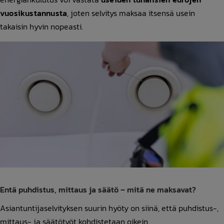
vuosikustannusta
, joten selvitys maksaa itsensä usein
takaisin hyvin nopeasti.
Entä puhdistus, mittaus ja säätö – mitä ne maksavat?
Asiantuntijaselvityksen suurin hyöty on siinä, että puhdistus-,
mittaus- ja säätötyöt kohdistetaan oikein.