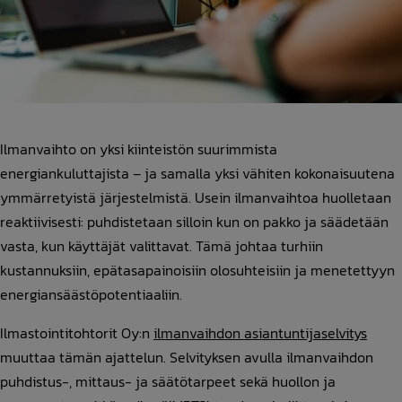
Ilmanvaihto on yksi kiinteistön suurimmista
energiankuluttajista – ja samalla yksi vähiten kokonaisuutena
ymmärretyistä järjestelmistä. Usein ilmanvaihtoa huolletaan
reaktiivisesti: puhdistetaan silloin kun on pakko ja säädetään
vasta, kun käyttäjät valittavat. Tämä johtaa turhiin
kustannuksiin, epätasapainoisiin olosuhteisiin ja menetettyyn
energiansäästöpotentiaaliin.
Ilmastointitohtorit Oy:n
ilmanvaihdon asiantuntijaselvitys
muuttaa tämän ajattelun. Selvityksen avulla ilmanvaihdon
puhdistus-, mittaus- ja säätötarpeet sekä huollon ja