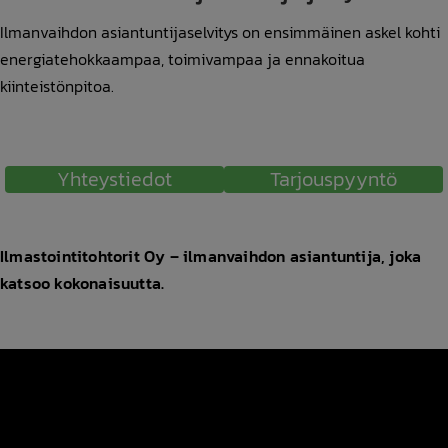
Ilmanvaihdon asiantuntijaselvitys on ensimmäinen askel kohti
energiatehokkaampaa, toimivampaa ja ennakoitua
kiinteistönpitoa.
Yhteystiedot
Tarjouspyyntö
Ilmastointitohtorit Oy – ilmanvaihdon asiantuntija, joka
katsoo kokonaisuutta.