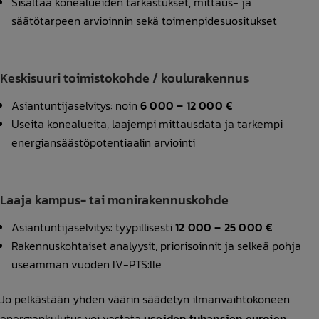
Sisältää konealueiden tarkastukset, mittaus- ja
säätötarpeen arvioinnin sekä toimenpidesuositukset
Keskisuuri toimistokohde / koulurakennus
Asiantuntijaselvitys: noin
6 000 – 12 000 €
Useita konealueita, laajempi mittausdata ja tarkempi
energiansäästöpotentiaalin arviointi
Laaja kampus- tai monirakennuskohde
Asiantuntijaselvitys: tyypillisesti
12 000 – 25 000 €
Rakennuskohtaiset analyysit, priorisoinnit ja selkeä pohja
useamman vuoden IV-PTS:lle
Jo pelkästään yhden väärin säädetyn ilmanvaihtokoneen
energiankulutus voi vastata
useiden tuhansien eurojen