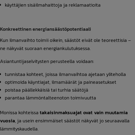
käyttäjien sisäilmahaittoja ja reklamaatioita
Konkreettinen energiansäästöpotentiaali
Kun ilmanvaihto toimii oikein, säästöt eivät ole teoreettisia –
ne näkyvät suoraan energiankulutuksessa.
Asiantuntijaselvitysten perusteella voidaan:
tunnistaa kohteet, joissa ilmanvaihtoa ajetaan yliteholla
optimoida käyntiajat, ilmamäärät ja paineasetukset
poistaa päällekkäisiä tai turhia säätöjä
parantaa lämmöntalteenoton toimivuutta
Monissa kohteissa
takaisinmaksuajat ovat vain muutamia
vuosia
, ja usein ensimmäiset säästöt näkyvät jo seuraavalla
lämmityskaudella.