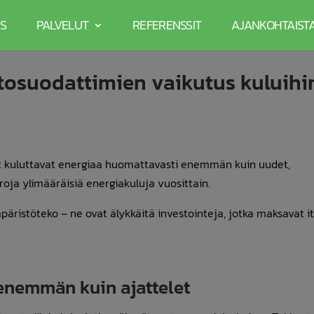
S
PALVELUT
REFERENSSIT
AJANKOHTAIST
osuodattimien vaikutus kuluihi
met kuluttavat energiaa huomattavasti enemmän kuin uudet,
oja ylimääräisiä energiakuluja vuosittain.
äristöteko – ne ovat älykkäitä investointeja, jotka maksavat i
enemmän kuin ajattelet