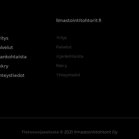
Ilmastointitohtorit.fi
itys
Yritys
lvelut
Palvelut
jankohtaista
Ajankohtaista
ekry
Rekry
hteystiedot
Yhteystiedot
Tietosuojaseloste
© 2021 Ilmastointitohtorit Oy