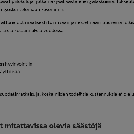
vat piilokuluja, jotka näkyvät vasta energialaskuissa. Tukkeu
en työskentelemään kovemmin.
attuna optimaalisesti toimivaan järjestelmään. Suuressa julki
äräisiä kustannuksia vuodessa.
en hyvinvointiin
käyttöikää
suodatinratkaisuja, koska niiden todellisia kustannuksia ei ole l
 mitattavissa olevia säästöjä