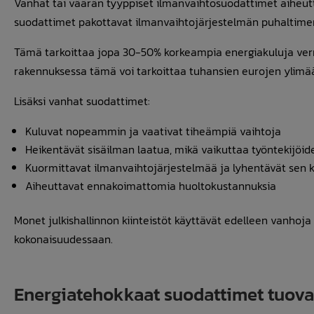
Vanhat tai väärän tyyppiset ilmanvaihtosuodattimet aiheutta
suodattimet pakottavat ilmanvaihtojärjestelmän puhaltim
Tämä tarkoittaa jopa 30-50% korkeampia energiakuluja verr
rakennuksessa tämä voi tarkoittaa tuhansien eurojen ylimä
Lisäksi vanhat suodattimet:
Kuluvat nopeammin ja vaativat tiheämpiä vaihtoja
Heikentävät sisäilman laatua, mikä vaikuttaa työntekijöid
Kuormittavat ilmanvaihtojärjestelmää ja lyhentävät sen 
Aiheuttavat ennakoimattomia huoltokustannuksia
Monet julkishallinnon kiinteistöt käyttävät edelleen vanhoja 
kokonaisuudessaan.
Energiatehokkaat suodattimet tuovat