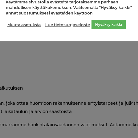
Käytämme sivustolla evästeitä tarjotaksemme parhaan
mahdollisen käyttökokemuksen. Valitsemalla "Hyväksy kaikki"
annat suostumuksesi evästeiden käyttöön.
artoitus ja räätälöity suunnitelma
Muuta asetuksia
Lue tietosuojaseloste
Hyväksy kaikki
 etukäteen. Tarjoamme ilmaisen energiatehokkuuskartoituksen,
unnistamme säästömahdollisuudet.
vaikutuksen
, joka ottaa huomioon rakennuksenne erityistarpeet ja julkish
, aikataulun ja arvion säästöistä.
ja ymmärrämme hankintalainsäädännön vaatimukset. Autamme ko