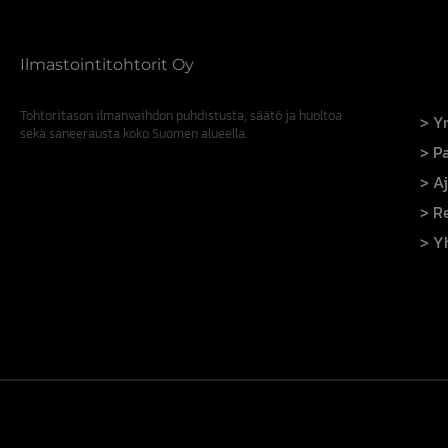
Ilmastointitohtorit Oy
Tohtoritason ilmanvaihdon puhdistusta, säätö ja huoltoa
Yr
sekä saneerausta koko Suomen alueella.
Pa
A
R
Y