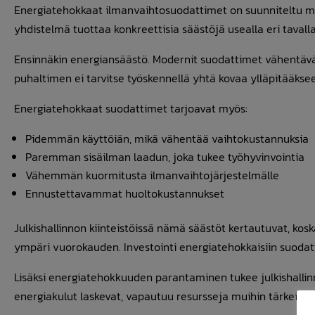
Energiatehokkaat ilmanvaihtosuodattimet on suunniteltu
yhdistelmä tuottaa konkreettisia säästöjä usealla eri tavalla
Ensinnäkin energiansäästö. Modernit suodattimet vähentävä
puhaltimen ei tarvitse työskennellä yhtä kovaa ylläpitääkse
Energiatehokkaat suodattimet tarjoavat myös:
Pidemmän käyttöiän, mikä vähentää vaihtokustannuksia
Paremman sisäilman laadun, joka tukee työhyvinvointia
Vähemmän kuormitusta ilmanvaihtojärjestelmälle
Ennustettavammat huoltokustannukset
Julkishallinnon kiinteistöissä nämä säästöt kertautuvat, kosk
ympäri vuorokauden. Investointi energiatehokkaisiin suodat
Lisäksi energiatehokkuuden parantaminen tukee julkishallinno
energiakulut laskevat, vapautuu resursseja muihin tärkeisiin