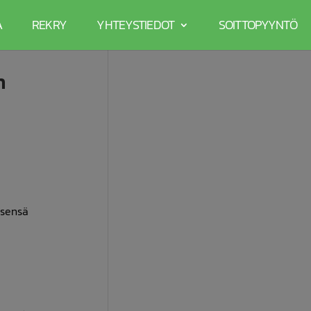
A
REKRY
YHTEYSTIEDOT
SOITTOPYYNTÖ
n
tsensä