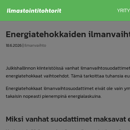
YRITY
Energiatehokkaiden ilmanvaiht
18.6.2026
|
Ilmanvaihto
Julkishallinnon kiinteistöissä vanhat ilmanvaihtosuodatti
energiatehokkaat vaihtoehdot. Tämä tarkoittaa tuhansia eur
Energiatehokkaat ilmanvaihtosuodattimet eivät ole vain ymp
takaisin nopeasti pienempinä energialaskuina.
Miksi vanhat suodattimet maksavat 