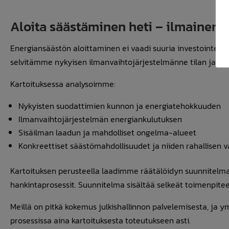
Aloita säästäminen heti – ilmainen k
Energiansäästön aloittaminen ei vaadi suuria investointeja
selvitämme nykyisen ilmanvaihtojärjestelmänne tilan ja t
Kartoituksessa analysoimme:
Nykyisten suodattimien kunnon ja energiatehokkuuden
Ilmanvaihtojärjestelmän energiankulutuksen
Sisäilman laadun ja mahdolliset ongelma-alueet
Konkreettiset säästömahdollisuudet ja niiden rahallisen 
Kartoituksen perusteella laadimme räätälöidyn suunnitelman
hankintaprosessit. Suunnitelma sisältää selkeät toimenpiteet
Meillä on pitkä kokemus julkishallinnon palvelemisesta, 
prosessissa aina kartoituksesta toteutukseen asti.