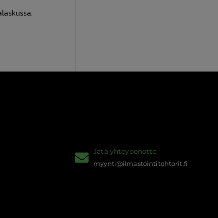
alaskussa.
Jätä yhteydenotto
myynti@ilmastointitohtorit.fi