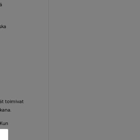
ä
ska
ät toimivat
kana.
 Kun