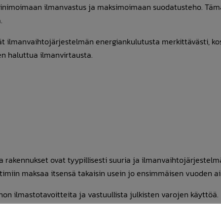
 minimoimaan ilmanvastus ja maksimoimaan suodatusteho. Täm
.
t ilmanvaihtojärjestelmän energiankulutusta merkittävästi, ko
en haluttua ilmanvirtausta.
a rakennukset ovat tyypillisesti suuria ja ilmanvaihtojärjestelm
timiin maksaa itsensä takaisin usein jo ensimmäisen vuoden ai
n ilmastotavoitteita ja vastuullista julkisten varojen käyttöä.
 hankkeisiin.