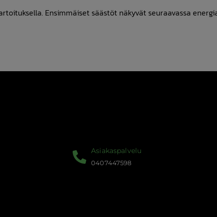
kartoituksella. Ensimmäiset säästöt näkyvät seuraavassa energi
Asiakaspalvelu
0407447598